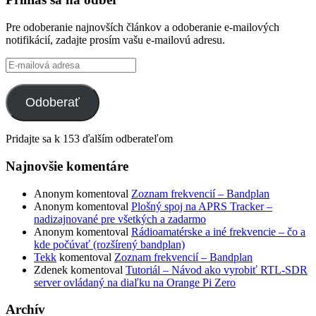
Pre odoberanie najnovších článkov a odoberanie e-mailových
notifikácií, zadajte prosím vašu e-mailovú adresu.
E-
mailová
adresa
Odoberať
Pridajte sa k 153 ďalším odberateľom
Najnovšie komentáre
Anonym
komentoval
Zoznam frekvencií – Bandplan
Anonym
komentoval
Plošný spoj na APRS Tracker –
nadizajnované pre všetkých a zadarmo
Anonym
komentoval
Rádioamatérske a iné frekvencie – čo a
kde počúvať (rozšírený bandplan)
Tekk
komentoval
Zoznam frekvencií – Bandplan
Zdenek
komentoval
Tutoriál – Návod ako vyrobiť RTL-SDR
server ovládaný na diaľku na Orange Pi Zero
Archív