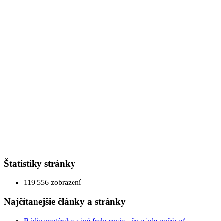
Štatistiky stránky
119 556 zobrazení
Najčítanejšie články a stránky
Rádioamatérske a iné frekvencie - čo a kde počúvať