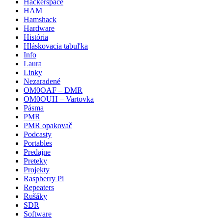
Hackerspace
HAM
Hamshack
Hardware
História
Hláskovacia tabuľka
Info
Laura
Linky
Nezaradené
OM0OAF – DMR
OM0OUH – Vartovka
Pásma
PMR
PMR opakovač
Podcasty
Portables
Predajne
Preteky
Projekty
Raspberry Pi
Repeaters
Rušáky
SDR
Software