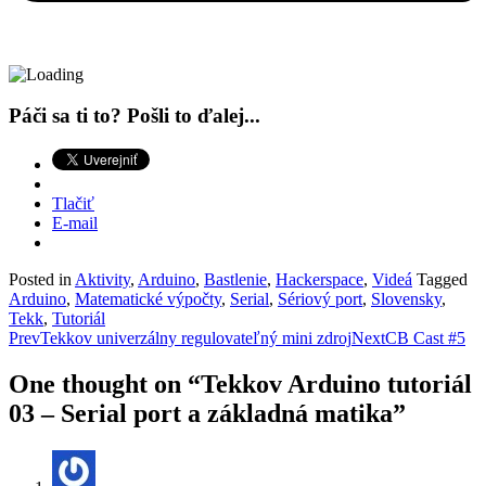
Páči sa ti to? Pošli to ďalej...
Tlačiť
E-mail
Posted in
Aktivity
,
Arduino
,
Bastlenie
,
Hackerspace
,
Videá
Tagged
Arduino
,
Matematické výpočty
,
Serial
,
Sériový port
,
Slovensky
,
Tekk
,
Tutoriál
Post
Prev
Tekkov univerzálny regulovateľný mini zdroj
Next
CB Cast #5
navigation
One thought on “
Tekkov Arduino tutoriál
03 – Serial port a základná matika
”