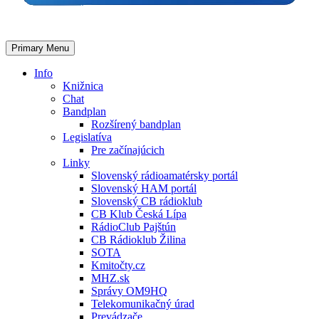
Primary Menu
Info
Knižnica
Chat
Bandplan
Rozšírený bandplan
Legislatíva
Pre začínajúcich
Linky
Slovenský rádioamatérsky portál
Slovenský HAM portál
Slovenský CB rádioklub
CB Klub Česká Lípa
RádioClub Pajštún
CB Rádioklub Žilina
SOTA
Kmitočty.cz
MHZ.sk
Správy OM9HQ
Telekomunikačný úrad
Prevádzače