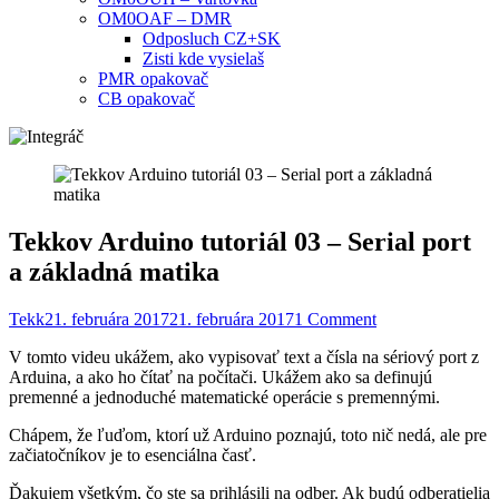
OM0OAF – DMR
Odposluch CZ+SK
Zisti kde vysielaš
PMR opakovač
CB opakovač
Tekkov Arduino tutoriál 03 – Serial port
a základná matika
Tekk
21. februára 2017
21. februára 2017
1 Comment
V tomto videu ukážem, ako vypisovať text a čísla na sériový port z
Arduina, a ako ho čítať na počítači. Ukážem ako sa definujú
premenné a jednoduché matematické operácie s premennými.
Chápem, že ľuďom, ktorí už Arduino poznajú, toto nič nedá, ale pre
začiatočníkov je to esenciálna časť.
Ďakujem všetkým, čo ste sa prihlásili na odber. Ak budú odberatielia