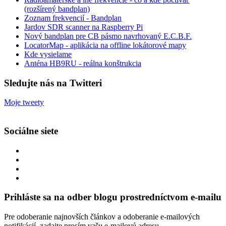
(rozšírený bandplan)
Zoznam frekvencií - Bandplan
Jardov SDR scanner na Raspberry Pi
Nový bandplan pre CB pásmo navrhovaný E.C.B.F.
LocatorMap - aplikácia na offline lokátorové mapy
Kde vysielame
Anténa HB9RU - reálna konštrukcia
Sledujte nás na Twitteri
Moje tweety
Sociálne siete
Zobraziť
profil
Zobraziť
integracklub
profil
Zobraziť
na
integracklub
profil
Zobraziť
Facebook
na
tekk
profil
Twitter
na
tekkoooo
Prihláste sa na odber blogu prostredníctvom e-mailu
GitHub
na
YouTube
Pre odoberanie najnovších článkov a odoberanie e-mailových
notifikácií, zadajte prosím vašu e-mailovú adresu.