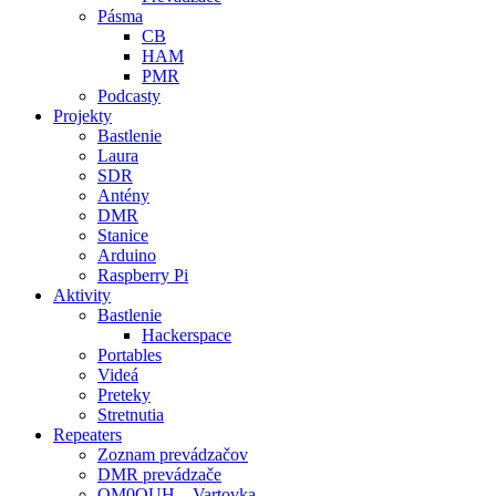
Pásma
CB
HAM
PMR
Podcasty
Projekty
Bastlenie
Laura
SDR
Antény
DMR
Stanice
Arduino
Raspberry Pi
Aktivity
Bastlenie
Hackerspace
Portables
Videá
Preteky
Stretnutia
Repeaters
Zoznam prevádzačov
DMR prevádzače
OM0OUH – Vartovka