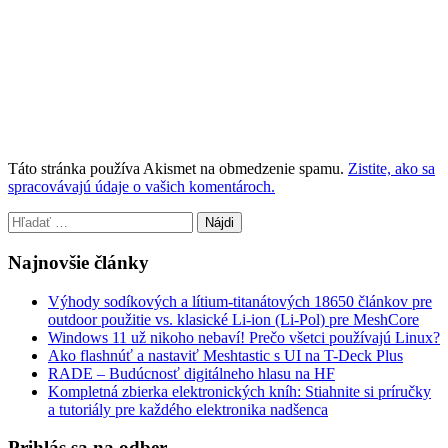
Táto stránka používa Akismet na obmedzenie spamu.
Zistite, ako sa
spracovávajú údaje o vašich komentároch.
Hľadať:
Najnovšie články
Výhody sodíkových a lítium-titanátových 18650 článkov pre
outdoor použitie vs. klasické Li-ion (Li-Pol) pre MeshCore
Windows 11 už nikoho nebaví! Prečo všetci používajú Linux?
Ako flashnúť a nastaviť Meshtastic s UI na T-Deck Plus
RADE – Budúcnosť digitálneho hlasu na HF
Kompletná zbierka elektronických kníh: Stiahnite si príručky
a tutoriály pre každého elektronika nadšenca
Prihlás sa na odber