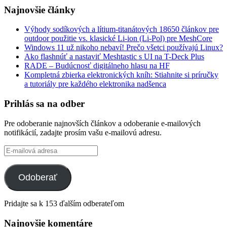
Najnovšie články
Výhody sodíkových a lítium-titanátových 18650 článkov pre
outdoor použitie vs. klasické Li-ion (Li-Pol) pre MeshCore
Windows 11 už nikoho nebaví! Prečo všetci používajú Linux?
Ako flashnúť a nastaviť Meshtastic s UI na T-Deck Plus
RADE – Budúcnosť digitálneho hlasu na HF
Kompletná zbierka elektronických kníh: Stiahnite si príručky
a tutoriály pre každého elektronika nadšenca
Prihlás sa na odber
Pre odoberanie najnovších článkov a odoberanie e-mailových
notifikácií, zadajte prosím vašu e-mailovú adresu.
E-
mailová
adresa
Odoberať
Pridajte sa k 153 ďalším odberateľom
Najnovšie komentáre