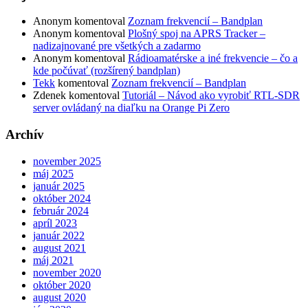
Anonym
komentoval
Zoznam frekvencií – Bandplan
Anonym
komentoval
Plošný spoj na APRS Tracker –
nadizajnované pre všetkých a zadarmo
Anonym
komentoval
Rádioamatérske a iné frekvencie – čo a
kde počúvať (rozšírený bandplan)
Tekk
komentoval
Zoznam frekvencií – Bandplan
Zdenek
komentoval
Tutoriál – Návod ako vyrobiť RTL-SDR
server ovládaný na diaľku na Orange Pi Zero
Archív
november 2025
máj 2025
január 2025
október 2024
február 2024
apríl 2023
január 2022
august 2021
máj 2021
november 2020
október 2020
august 2020