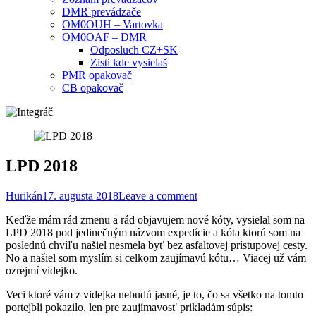
DMR prevádzače
OM0OUH – Vartovka
OM0OAF – DMR
Odposluch CZ+SK
Zisti kde vysielaš
PMR opakovač
CB opakovač
LPD 2018
Hurikán
17. augusta 2018
Leave a comment
Keďže mám rád zmenu a rád objavujem nové kóty, vysielal som na
LPD 2018 pod jedinečným názvom expedície a kóta ktorú som na
poslednú chvíľu našiel nesmela byť bez asfaltovej prístupovej cesty.
No a našiel som myslím si celkom zaujímavú kótu… Viacej už vám
ozrejmí videjko.
Veci ktoré vám z videjka nebudú jasné, je to, čo sa všetko na tomto
portejbli pokazilo, len pre zaujímavosť prikladám súpis: