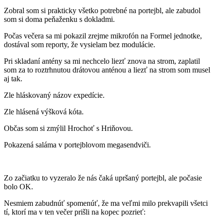
Zobral som si prakticky všetko potrebné na portejbl, ale zabudol
som si doma peňaženku s dokladmi.
Počas večera sa mi pokazil zrejme mikrofón na Formel jednotke,
dostával som reporty, že vysielam bez modulácie.
Pri skladaní antény sa mi nechcelo liezť znova na strom, zaplatil
som za to roztrhnutou drátovou anténou a liezť na strom som musel
aj tak.
Zle hláskovaný názov expedície.
Zle hlásená výšková kóta.
Občas som si zmýlil Hrochoť s Hriňovou.
Pokazená saláma v portejblovom megasendviči.
Zo začiatku to vyzeralo že nás čaká upršaný portejbl, ale počasie
bolo OK.
Nesmiem zabudnúť spomenúť, že ma veľmi milo prekvapili všetci
tí, ktorí ma v ten večer prišli na kopec pozrieť: