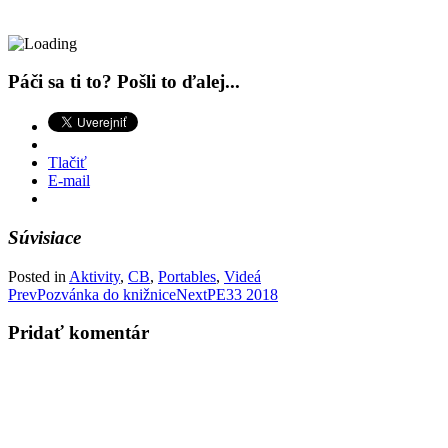
Páči sa ti to? Pošli to ďalej...
Tlačiť
E-mail
Súvisiace
Posted in
Aktivity
,
CB
,
Portables
,
Videá
Post
Prev
Pozvánka do knižnice
Next
PE33 2018
navigation
Pridať komentár