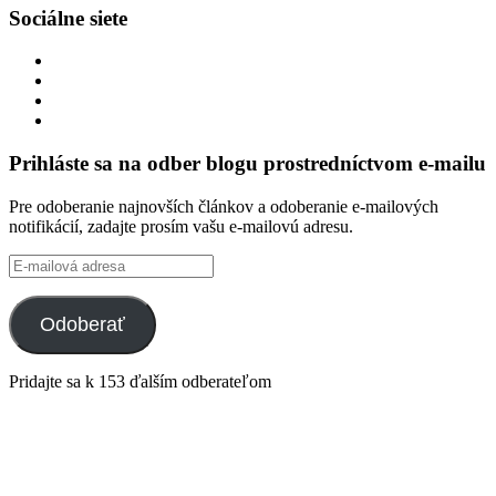
Sociálne siete
Zobraziť
profil
Zobraziť
integracklub
profil
Zobraziť
na
integracklub
profil
Zobraziť
Facebook
na
tekk
profil
Twitter
na
tekkoooo
Prihláste sa na odber blogu prostredníctvom e-mailu
GitHub
na
YouTube
Pre odoberanie najnovších článkov a odoberanie e-mailových
notifikácií, zadajte prosím vašu e-mailovú adresu.
E-
mailová
adresa
Odoberať
Pridajte sa k 153 ďalším odberateľom