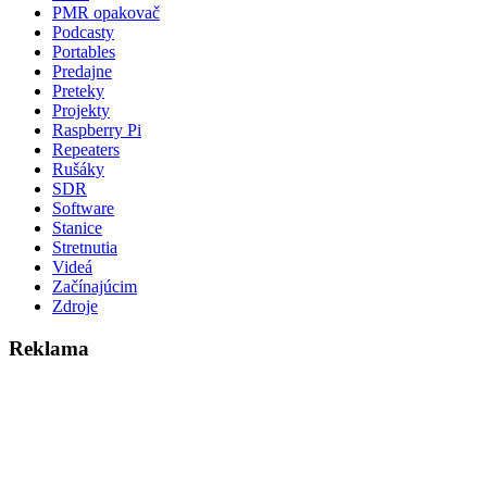
PMR opakovač
Podcasty
Portables
Predajne
Preteky
Projekty
Raspberry Pi
Repeaters
Rušáky
SDR
Software
Stanice
Stretnutia
Videá
Začínajúcim
Zdroje
Reklama