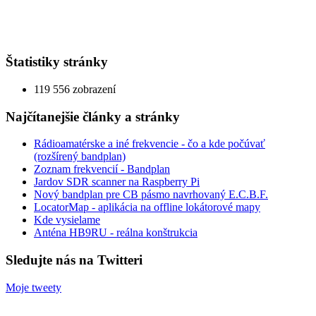
Štatistiky stránky
119 556 zobrazení
Najčítanejšie články a stránky
Rádioamatérske a iné frekvencie - čo a kde počúvať
(rozšírený bandplan)
Zoznam frekvencií - Bandplan
Jardov SDR scanner na Raspberry Pi
Nový bandplan pre CB pásmo navrhovaný E.C.B.F.
LocatorMap - aplikácia na offline lokátorové mapy
Kde vysielame
Anténa HB9RU - reálna konštrukcia
Sledujte nás na Twitteri
Moje tweety