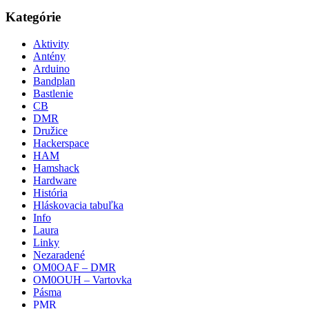
Kategórie
Aktivity
Antény
Arduino
Bandplan
Bastlenie
CB
DMR
Družice
Hackerspace
HAM
Hamshack
Hardware
História
Hláskovacia tabuľka
Info
Laura
Linky
Nezaradené
OM0OAF – DMR
OM0OUH – Vartovka
Pásma
PMR