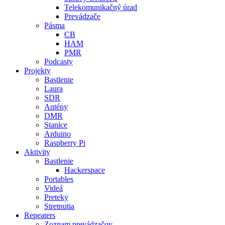
Telekomunikačný úrad
Prevádzače
Pásma
CB
HAM
PMR
Podcasty
Projekty
Bastlenie
Laura
SDR
Antény
DMR
Stanice
Arduino
Raspberry Pi
Aktivity
Bastlenie
Hackerspace
Portables
Videá
Preteky
Stretnutia
Repeaters
Zoznam prevádzačov