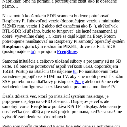
Napríklad: Sme na portabli a potrebujeme zistiť ako je obsadené
pásmo…
Na samotnú konštrukciu SDR scannera budeme potrebovať
Raspberry Pi ľubovoľnej verzie (doporučujem verziu s minimálne
512MB ram, verzia 1.2 alebo tiež označená ako B+), akýkoľvek
RTL-SDR kľúč (áno, bude to fungovať, ale lacné neznamená aj
dobré, vysvetlíme ďalej…), ktoré sa dajú kúpiť na Ebay. Potom
potrebujeme nainštalovať na Raspberry Pi samotný operačný systém
Raspbian
s grafickým rozhraním
PIXEL
, drivre na RTL-SDR
(postup nájdete
tu
), a program
FreqShow
.
Samotná inštalácia a celkovo uložené súbory a programy sú na SD
karte. Tú budeme potrebovať aspoň veľkosti 8GB, doporučujem
16GB. Postup na ištaláciu OS nájdeme
tu
. Po nainštalovaní treba
zariadenie pripojiť cez HDMI na TV, aby sme mohli povoliť službu
SSH potrebunú na diaľkový prístup cez
Putty
alebo môžeme celé
zariadenie konfigurovať cez klávesnicu priamo na monitore/TV.
Ďalšia dôležitá vec, ktorá po inštalácií systému nasleduje, je
pripojenie displeja na GPIO zbernicu. Displejov je veľa, ale
samotný tvorca
FreqShow
používa RPi TFT display. Jeho cena je
dosť veľká (cca 40€) a pre náš projekt prehnaná, keďže sa snažíme
vytvoriť zariadenie za pár drobných.
Preto som použil display od Kedei, kde jeho cena sa pohybuje cca