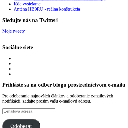
Kde vysielame
Anténa HB9RU - reálna konštrukcia
Sledujte nás na Twitteri
Moje tweety
Sociálne siete
Zobraziť
profil
Zobraziť
integracklub
profil
Zobraziť
na
integracklub
profil
Zobraziť
Facebook
na
tekk
profil
Twitter
na
tekkoooo
Prihláste sa na odber blogu prostredníctvom e-mailu
GitHub
na
YouTube
Pre odoberanie najnovších článkov a odoberanie e-mailových
notifikácií, zadajte prosím vašu e-mailovú adresu.
E-
mailová
adresa
Odoberať