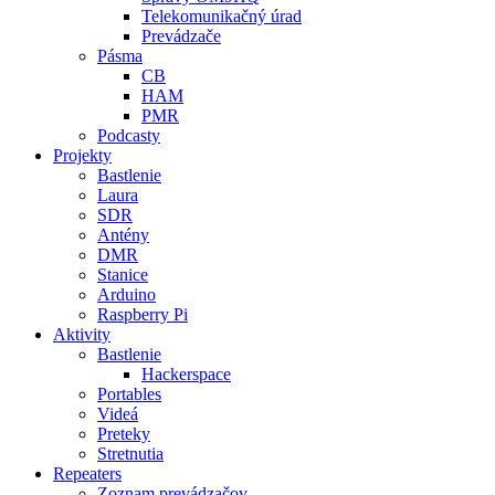
Telekomunikačný úrad
Prevádzače
Pásma
CB
HAM
PMR
Podcasty
Projekty
Bastlenie
Laura
SDR
Antény
DMR
Stanice
Arduino
Raspberry Pi
Aktivity
Bastlenie
Hackerspace
Portables
Videá
Preteky
Stretnutia
Repeaters
Zoznam prevádzačov