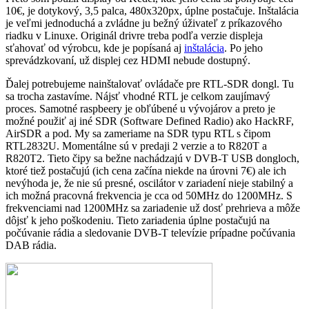
10€, je dotykový, 3,5 palca, 480x320px, úplne postačuje. Inštalácia
je veľmi jednoduchá a zvládne ju bežný úživateľ z príkazového
riadku v Linuxe. Originál drivre treba podľa verzie displeja
sťahovať od výrobcu, kde je popísaná aj
inštalácia
. Po jeho
sprevádzkovaní, už displej cez HDMI nebude dostupný.
Ďalej potrebujeme nainštalovať ovládače pre RTL-SDR dongl. Tu
sa trocha zastavíme. Nájsť vhodné RTL je celkom zaujímavý
proces. Samotné raspbeery je obľúbené u vývojárov a preto je
možné použiť aj iné SDR (Software Defined Radio) ako HackRF,
AirSDR a pod. My sa zameriame na SDR typu RTL s čipom
RTL2832U. Momentálne sú v predaji 2 verzie a to R820T a
R820T2. Tieto čipy sa bežne nachádzajú v DVB-T USB dongloch,
ktoré tiež postačujú (ich cena začína niekde na úrovni 7€) ale ich
nevýhoda je, že nie sú presné, oscilátor v zariadení nieje stabilný a
ich možná pracovná frekvencia je cca od 50MHz do 1200MHz. S
frekvenciami nad 1200MHz sa zariadenie už dosť prehrieva a môže
dôjsť k jeho poškodeniu. Tieto zariadenia úplne postačujú na
počúvanie rádia a sledovanie DVB-T televízie prípadne počúvania
DAB rádia.