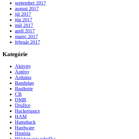
september 2017
august 2017
júl 2017
jún 2017
máj 2017
apríl 2017
marec 2017
február 2017
Kategórie
Aktivity
Antény
Arduino
Bandplan
Bastlenie
CB
DMR
Družice
Hackerspace
HAM
Hamshack
Hardware
História
Hláskovacia tabuľka