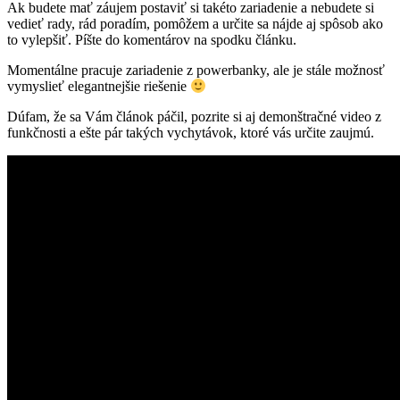
Ak budete mať záujem postaviť si takéto zariadenie a nebudete si
vedieť rady, rád poradím, pomôžem a určite sa nájde aj spôsob ako
to vylepšiť. Píšte do komentárov na spodku článku.
Momentálne pracuje zariadenie z powerbanky, ale je stále možnosť
vymyslieť elegantnejšie riešenie
Dúfam, že sa Vám článok páčil, pozrite si aj demonštračné video z
funkčnosti a ešte pár takých vychytávok, ktoré vás určite zaujmú.