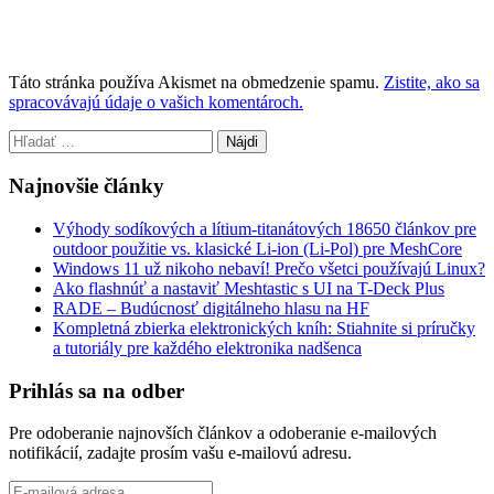
Táto stránka používa Akismet na obmedzenie spamu.
Zistite, ako sa
spracovávajú údaje o vašich komentároch.
Hľadať:
Najnovšie články
Výhody sodíkových a lítium-titanátových 18650 článkov pre
outdoor použitie vs. klasické Li-ion (Li-Pol) pre MeshCore
Windows 11 už nikoho nebaví! Prečo všetci používajú Linux?
Ako flashnúť a nastaviť Meshtastic s UI na T-Deck Plus
RADE – Budúcnosť digitálneho hlasu na HF
Kompletná zbierka elektronických kníh: Stiahnite si príručky
a tutoriály pre každého elektronika nadšenca
Prihlás sa na odber
Pre odoberanie najnovších článkov a odoberanie e-mailových
notifikácií, zadajte prosím vašu e-mailovú adresu.
E-