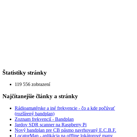
Štatistiky stránky
119 556 zobrazení
Najčítanejšie články a stránky
Rádioamatérske a iné frekvencie - čo a kde počúvať
(rozšírený bandplan)
Zoznam frekvencií - Bandplan
Jardov SDR scanner na Raspberry Pi
Nový bandplan pre CB pásmo navrhovaný E.C.B.F.
LocatorMap - aplikácia na offline lokátorové mapy