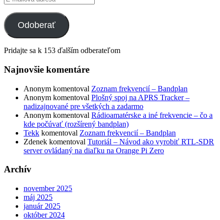
mailová
adresa
Odoberať
Pridajte sa k 153 ďalším odberateľom
Najnovšie komentáre
Anonym
komentoval
Zoznam frekvencií – Bandplan
Anonym
komentoval
Plošný spoj na APRS Tracker –
nadizajnované pre všetkých a zadarmo
Anonym
komentoval
Rádioamatérske a iné frekvencie – čo a
kde počúvať (rozšírený bandplan)
Tekk
komentoval
Zoznam frekvencií – Bandplan
Zdenek
komentoval
Tutoriál – Návod ako vyrobiť RTL-SDR
server ovládaný na diaľku na Orange Pi Zero
Archív
november 2025
máj 2025
január 2025
október 2024