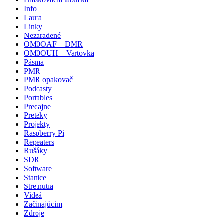
Info
Laura
Linky
Nezaradené
OM0OAF – DMR
OM0OUH – Vartovka
Pásma
PMR
PMR opakovač
Podcasty
Portables
Predajne
Preteky
Projekty
Raspberry Pi
Repeaters
Rušáky
SDR
Software
Stanice
Stretnutia
Videá
Začínajúcim
Zdroje