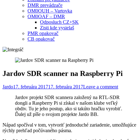
DMR prevádzače
OM0OUH – Vartovka
OM0OAF – DMR
Odposluch CZ+SK
Zisti kde vysielaš
PMR opakovač
CB opakovač
Jardov SDR scanner na Raspberry Pi
Jardo
17. februára 2017
17. februára 2017
Leave a comment
Jardov projekt SDR scannera založený na RTL-SDR
dongli a Raspberry Pi si získal v našom klube veľký
obdiv. Tu je jeho postup, ako si takúto hračku vyrobiť.
Ďalej už píše o svojom projekte Jardo BB.
Nápad spočíval v tom, vytvoriť jednoduché zariadenie, umožňujúce
rýchly prehľad počúvaného pásma.