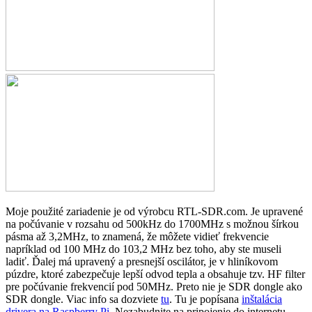
Moje použité zariadenie je od výrobcu RTL-SDR.com. Je upravené
na počúvanie v rozsahu od 500kHz do 1700MHz s možnou šírkou
pásma až 3,2MHz, to znamená, že môžete vidieť frekvencie
napríklad od 100 MHz do 103,2 MHz bez toho, aby ste museli
ladiť. Ďalej má upravený a presnejší oscilátor, je v hliníkovom
púzdre, ktoré zabezpečuje lepší odvod tepla a obsahuje tzv. HF filter
pre počúvanie frekvencií pod 50MHz. Preto nie je SDR dongle ako
SDR dongle. Viac info sa dozviete
tu
. Tu je popísana
inštalácia
drivera na Raspberry Pi
. Nezabudnite na pripojenie do internetu.