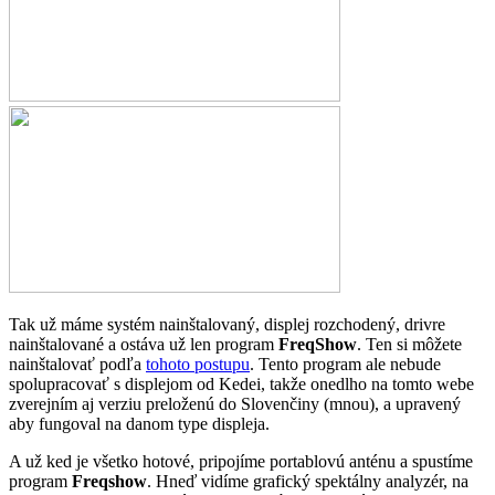
Tak už máme systém nainštalovaný, displej rozchodený, drivre
nainštalované a ostáva už len program
FreqShow
. Ten si môžete
nainštalovať podľa
tohoto postupu
. Tento program ale nebude
spolupracovať s displejom od Kedei, takže onedlho na tomto webe
zverejním aj verziu preloženú do Slovenčiny (mnou), a upravený
aby fungoval na danom type displeja.
A už ked je všetko hotové, pripojíme portablovú anténu a spustíme
program
Freqshow
. Hneď vidíme grafický spektálny analyzér, na