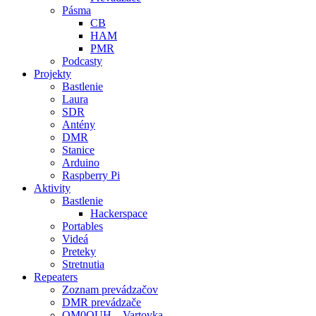
Pásma
CB
HAM
PMR
Podcasty
Projekty
Bastlenie
Laura
SDR
Antény
DMR
Stanice
Arduino
Raspberry Pi
Aktivity
Bastlenie
Hackerspace
Portables
Videá
Preteky
Stretnutia
Repeaters
Zoznam prevádzačov
DMR prevádzače
OM0OUH – Vartovka