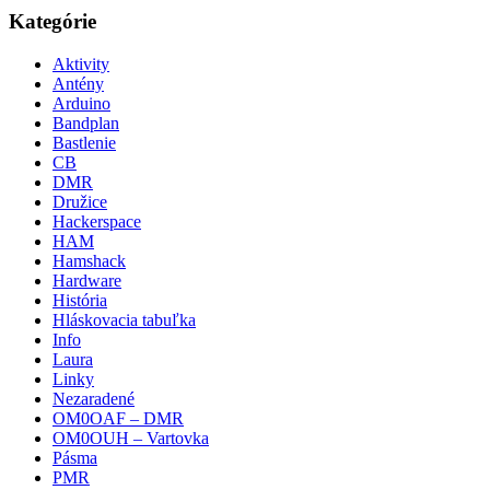
Kategórie
Aktivity
Antény
Arduino
Bandplan
Bastlenie
CB
DMR
Družice
Hackerspace
HAM
Hamshack
Hardware
História
Hláskovacia tabuľka
Info
Laura
Linky
Nezaradené
OM0OAF – DMR
OM0OUH – Vartovka
Pásma
PMR