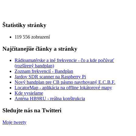
Štatistiky stránky
119 556 zobrazení
Najčítanejšie články a stránky
Rádioamatérske a iné frekvencie - čo a kde počúvať
(rozšírený bandplan)
Zoznam frekvencií - Bandplan
Jardov SDR scanner na Raspberry Pi
Nový bandplan pre CB pásmo navrhovaný E.C.B.F.
LocatorMap - aplikácia na offline lokátorové mapy
Kde vysielame
Anténa HB9RU - reálna konštrukcia
Sledujte nás na Twitteri
Moje tweety