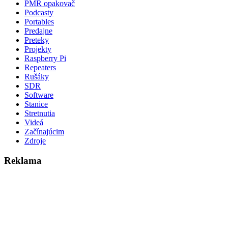
PMR opakovač
Podcasty
Portables
Predajne
Preteky
Projekty
Raspberry Pi
Repeaters
Rušáky
SDR
Software
Stanice
Stretnutia
Videá
Začínajúcim
Zdroje
Reklama