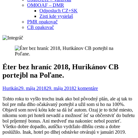
OM0OAF – DMR
Odposluch CZ+SK
Zisti kde vysielaš
PMR opakovač
CB opakovač
Éter bez hraníc 2018, Hurikánov CB
portejbl na Poľane.
Hurikán
29. mája 2018
29. mája 2018
2 komentáre
Tohto roku to vyšlo trochu inak ako bol pôvodný plán, ale aj tak to
bol pre mňa dlho očakávaný portejbl a užil som si ho na 100%.
Objavil som novú kótu kde sa dá ísť autom. Ozaj je to tiché miesto,
nikomu som pri hoteli nevadil a možnosť ísť sa občerstviť do bufetu
bol príjemný bonus. Ani medveď ma nakoniec nebol pozrieť.
Všetko dobre dopadlo, autíčko vydržalo dlhšiu cestu a dobre
poslúžilo. Inak, hotel po dlhej odstávke otvárajú v januári 2019.