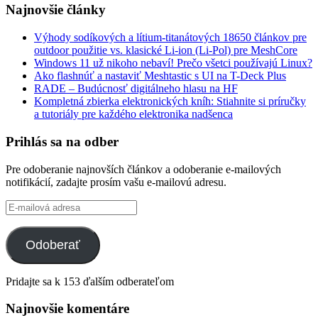
Najnovšie články
Výhody sodíkových a lítium-titanátových 18650 článkov pre
outdoor použitie vs. klasické Li-ion (Li-Pol) pre MeshCore
Windows 11 už nikoho nebaví! Prečo všetci používajú Linux?
Ako flashnúť a nastaviť Meshtastic s UI na T-Deck Plus
RADE – Budúcnosť digitálneho hlasu na HF
Kompletná zbierka elektronických kníh: Stiahnite si príručky
a tutoriály pre každého elektronika nadšenca
Prihlás sa na odber
Pre odoberanie najnovších článkov a odoberanie e-mailových
notifikácií, zadajte prosím vašu e-mailovú adresu.
E-
mailová
adresa
Odoberať
Pridajte sa k 153 ďalším odberateľom
Najnovšie komentáre