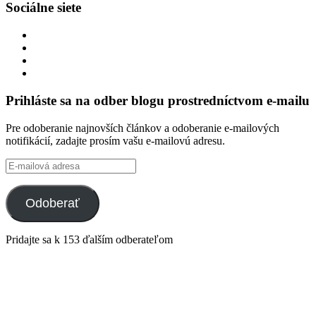
Sociálne siete
Zobraziť
profil
Zobraziť
integracklub
profil
Zobraziť
na
integracklub
profil
Zobraziť
Facebook
na
tekk
profil
Twitter
na
tekkoooo
Prihláste sa na odber blogu prostredníctvom e-mailu
GitHub
na
YouTube
Pre odoberanie najnovších článkov a odoberanie e-mailových
notifikácií, zadajte prosím vašu e-mailovú adresu.
E-
mailová
adresa
Odoberať
Pridajte sa k 153 ďalším odberateľom