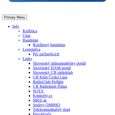
Primary Menu
Info
Knižnica
Chat
Bandplan
Rozšírený bandplan
Legislatíva
Pre začínajúcich
Linky
Slovenský rádioamatérsky portál
Slovenský HAM portál
Slovenský CB rádioklub
CB Klub Česká Lípa
RádioClub Pajštún
CB Rádioklub Žilina
SOTA
Kmitočty.cz
MHZ.sk
Správy OM9HQ
Telekomunikačný úrad
Prevádzače