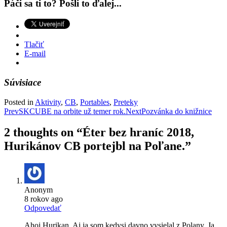
Páči sa ti to? Pošli to ďalej...
Tlačiť
E-mail
Súvisiace
Posted in
Aktivity
,
CB
,
Portables
,
Preteky
Post
Prev
SKCUBE na orbite už temer rok.
Next
Pozvánka do knižnice
navigation
2 thoughts on “
Éter bez hraníc 2018,
Hurikánov CB portejbl na Poľane.
”
Anonym
8 rokov ago
Odpovedať
Ahoj Hurikan. Aj ja som kedysi davno vysielal z Polany. Ja