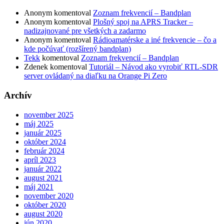
Anonym
komentoval
Zoznam frekvencií – Bandplan
Anonym
komentoval
Plošný spoj na APRS Tracker –
nadizajnované pre všetkých a zadarmo
Anonym
komentoval
Rádioamatérske a iné frekvencie – čo a
kde počúvať (rozšírený bandplan)
Tekk
komentoval
Zoznam frekvencií – Bandplan
Zdenek
komentoval
Tutoriál – Návod ako vyrobiť RTL-SDR
server ovládaný na diaľku na Orange Pi Zero
Archív
november 2025
máj 2025
január 2025
október 2024
február 2024
apríl 2023
január 2022
august 2021
máj 2021
november 2020
október 2020
august 2020
jún 2020