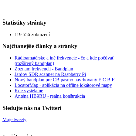
Štatistiky stránky
119 556 zobrazení
Najčítanejšie články a stránky
Rádioamatérske a iné frekvencie - čo a kde počúvať
(rozšírený bandplan)
Zoznam frekvencií - Bandplan
Jardov SDR scanner na Raspberry Pi
Nový bandplan pre CB pásmo navrhovaný E.C.B.F.
LocatorMap - aplikácia na offline lokátorové mapy
Kde vysielame
Anténa HB9RU - reálna konštrukcia
Sledujte nás na Twitteri
Moje tweety