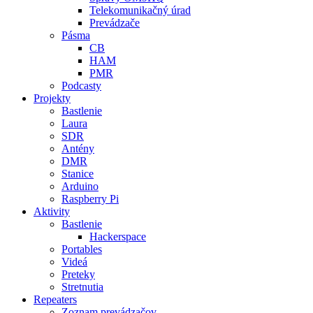
Telekomunikačný úrad
Prevádzače
Pásma
CB
HAM
PMR
Podcasty
Projekty
Bastlenie
Laura
SDR
Antény
DMR
Stanice
Arduino
Raspberry Pi
Aktivity
Bastlenie
Hackerspace
Portables
Videá
Preteky
Stretnutia
Repeaters
Zoznam prevádzačov