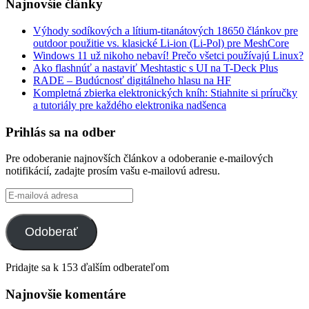
Najnovšie články
Výhody sodíkových a lítium-titanátových 18650 článkov pre
outdoor použitie vs. klasické Li-ion (Li-Pol) pre MeshCore
Windows 11 už nikoho nebaví! Prečo všetci používajú Linux?
Ako flashnúť a nastaviť Meshtastic s UI na T-Deck Plus
RADE – Budúcnosť digitálneho hlasu na HF
Kompletná zbierka elektronických kníh: Stiahnite si príručky
a tutoriály pre každého elektronika nadšenca
Prihlás sa na odber
Pre odoberanie najnovších článkov a odoberanie e-mailových
notifikácií, zadajte prosím vašu e-mailovú adresu.
E-
mailová
adresa
Odoberať
Pridajte sa k 153 ďalším odberateľom
Najnovšie komentáre