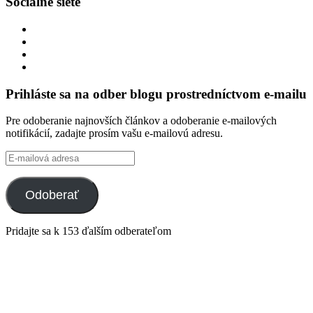
Sociálne siete
Zobraziť
profil
Zobraziť
integracklub
profil
Zobraziť
na
integracklub
profil
Zobraziť
Facebook
na
tekk
profil
Twitter
na
tekkoooo
Prihláste sa na odber blogu prostredníctvom e-mailu
GitHub
na
YouTube
Pre odoberanie najnovších článkov a odoberanie e-mailových
notifikácií, zadajte prosím vašu e-mailovú adresu.
E-
mailová
adresa
Odoberať
Pridajte sa k 153 ďalším odberateľom