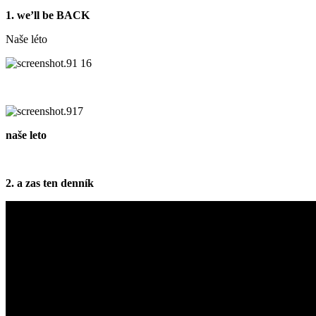
1. we’ll be BACK
Naše léto
naše leto
2. a zas ten denník