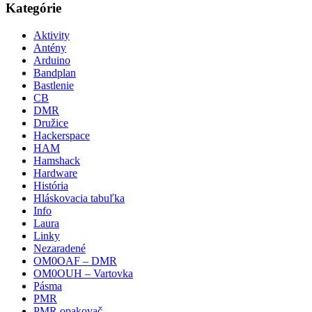
Kategórie
Aktivity
Antény
Arduino
Bandplan
Bastlenie
CB
DMR
Družice
Hackerspace
HAM
Hamshack
Hardware
História
Hláskovacia tabuľka
Info
Laura
Linky
Nezaradené
OM0OAF – DMR
OM0OUH – Vartovka
Pásma
PMR
PMR opakovač