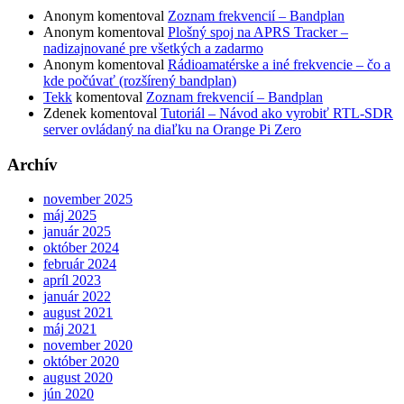
Anonym
komentoval
Zoznam frekvencií – Bandplan
Anonym
komentoval
Plošný spoj na APRS Tracker –
nadizajnované pre všetkých a zadarmo
Anonym
komentoval
Rádioamatérske a iné frekvencie – čo a
kde počúvať (rozšírený bandplan)
Tekk
komentoval
Zoznam frekvencií – Bandplan
Zdenek
komentoval
Tutoriál – Návod ako vyrobiť RTL-SDR
server ovládaný na diaľku na Orange Pi Zero
Archív
november 2025
máj 2025
január 2025
október 2024
február 2024
apríl 2023
január 2022
august 2021
máj 2021
november 2020
október 2020
august 2020
jún 2020