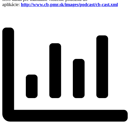
aplikácie:
http://www.cb-pmr.sk/images/podcast/cb-cast.xml