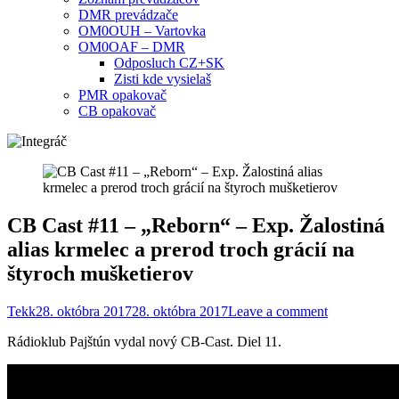
DMR prevádzače
OM0OUH – Vartovka
OM0OAF – DMR
Odposluch CZ+SK
Zisti kde vysielaš
PMR opakovač
CB opakovač
CB Cast #11 – „Reborn“ – Exp. Žalostiná
alias krmelec a prerod troch grácií na
štyroch mušketierov
Tekk
28. októbra 2017
28. októbra 2017
Leave a comment
Rádioklub Pajštún vydal nový CB-Cast. Diel 11.