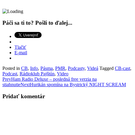
Páči sa ti to? Pošli to ďalej...
Tlačiť
E-mail
Posted in
CB
,
Info
,
Pásma
,
PMR
,
Podcasty
,
Videá
Tagged
CB-cast
,
Podcast
,
Rádioklub Pajštún
,
Video
Post
Prev
Ham Radio Deluxe – posledná free verzia na
stiahnutie
Next
Hurikán spomína na Bystrický NIGHT SCREAM
navigation
Pridať komentár