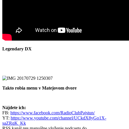
Legendary DX
Takto robia menu v Matejovom dvore
Nájdete ich:
FB:
https://www.facebook.com/RadioClubPajstun/
YT:
https://www.youtube.com/channel/UCkdX8yGo1X-
saZRqK_Kk
RSS kanál pre manuálne vloženie podcastu do