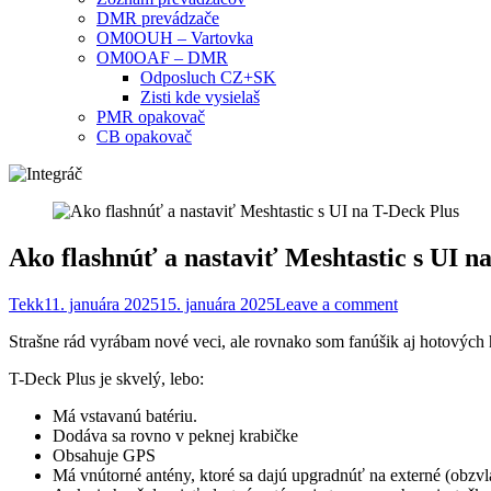
DMR prevádzače
OM0OUH – Vartovka
OM0OAF – DMR
Odposluch CZ+SK
Zisti kde vysielaš
PMR opakovač
CB opakovač
Ako flashnúť a nastaviť Meshtastic s UI n
Tekk
11. januára 2025
15. januára 2025
Leave a comment
Strašne rád vyrábam nové veci, ale rovnako som fanúšik aj hotových
T-Deck Plus je skvelý, lebo:
Má vstavanú batériu.
Dodáva sa rovno v peknej krabičke
Obsahuje GPS
Má vnútorné antény, ktoré sa dajú upgradnúť na externé (obzv