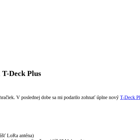
a T-Deck Plus
 hračiek. V poslednej dobe sa mi podarilo zohnať úplne nový
T-Deck P
lášť LoRa anténa)