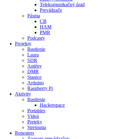
Telekomunikačný úrad
Prevádzače
Pásma
CB
HAM
PMR
Podcasty
Projekty
Bastlenie
Laura
SDR
Antény
DMR
Stanice
Arduino
Raspberry Pi
Aktivity
Bastlenie
Hackerspace
Portables
Videá
Preteky
Stretnutia
Repeaters
Zoznam prevádzačov