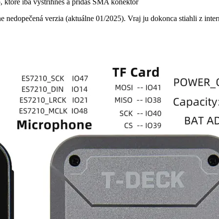
o, ktoré iba vystrihneš a pridáš SMA konektor
 nedopečená verzia (aktuálne 01/2025). Vraj ju dokonca stiahli z intern