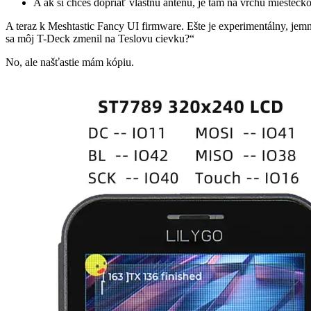
A ak si chceš dopriať vlastnú anténu, je tam na vrchu miestečk
A teraz k Meshtastic Fancy UI firmware. Ešte je experimentálny, jemne
sa môj T-Deck zmenil na Teslovu cievku?“
No, ale našťastie mám kópiu.