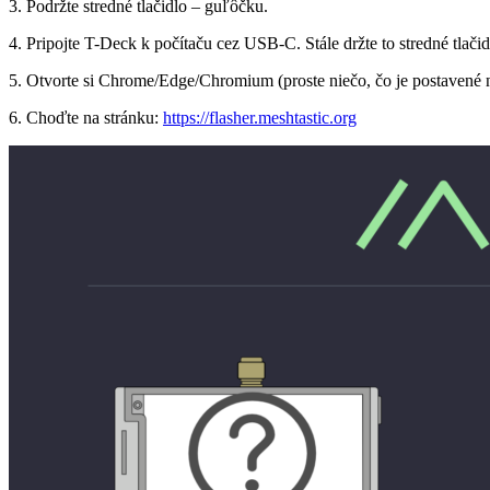
3. Podržte stredné tlačidlo – guľôčku.
4. Pripojte T-Deck k počítaču cez USB-C. Stále držte to stredné tlačid
5. Otvorte si Chrome/Edge/Chromium (proste niečo, čo je postavené
6. Choďte na stránku:
https://flasher.meshtastic.org