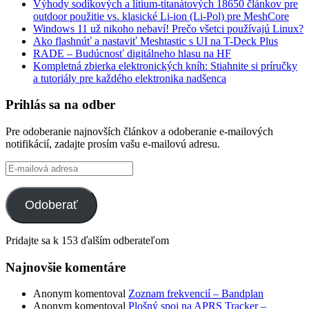
Výhody sodíkových a lítium-titanátových 18650 článkov pre
outdoor použitie vs. klasické Li-ion (Li-Pol) pre MeshCore
Windows 11 už nikoho nebaví! Prečo všetci používajú Linux?
Ako flashnúť a nastaviť Meshtastic s UI na T-Deck Plus
RADE – Budúcnosť digitálneho hlasu na HF
Kompletná zbierka elektronických kníh: Stiahnite si príručky
a tutoriály pre každého elektronika nadšenca
Prihlás sa na odber
Pre odoberanie najnovších článkov a odoberanie e-mailových
notifikácií, zadajte prosím vašu e-mailovú adresu.
E-
mailová
adresa
Odoberať
Pridajte sa k 153 ďalším odberateľom
Najnovšie komentáre
Anonym
komentoval
Zoznam frekvencií – Bandplan
Anonym
komentoval
Plošný spoj na APRS Tracker –