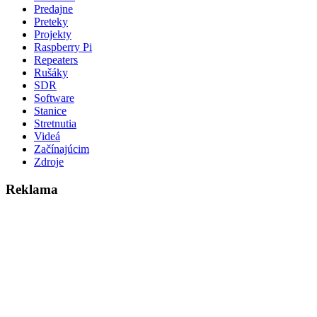
Predajne
Preteky
Projekty
Raspberry Pi
Repeaters
Rušáky
SDR
Software
Stanice
Stretnutia
Videá
Začínajúcim
Zdroje
Reklama