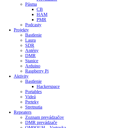
Pásma
CB
HAM
PMR
Podcasty
Projekty
Bastlenie
Laura
SDR
Antény
DMR
Stanice
Arduino
Raspberry Pi
Aktivity
Bastlenie
Hackerspace
Portables
Videá
Preteky
Stretnutia
Repeaters
Zoznam prevádzačov
DMR prevádzače
OM0OUH – Vartovka