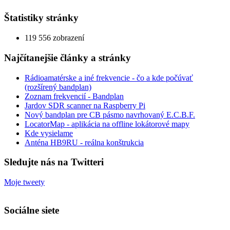
Štatistiky stránky
119 556 zobrazení
Najčítanejšie články a stránky
Rádioamatérske a iné frekvencie - čo a kde počúvať
(rozšírený bandplan)
Zoznam frekvencií - Bandplan
Jardov SDR scanner na Raspberry Pi
Nový bandplan pre CB pásmo navrhovaný E.C.B.F.
LocatorMap - aplikácia na offline lokátorové mapy
Kde vysielame
Anténa HB9RU - reálna konštrukcia
Sledujte nás na Twitteri
Moje tweety
Sociálne siete
Zobraziť
Zobraziť
Zobraziť
Zobraziť