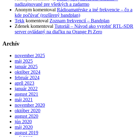
nadizajnované pre všetkých a zadarmo
Anonym
komentoval
Rádioamatérske a iné frekvencie – čo a
kde počúvať (rozšírený bandplan)
Tekk
komentoval
Zoznam frekvencií – Bandplan
Zdenek
komentoval
Tutoriál – Návod ako vyrobiť RTL-SDR
server ovládaný na diaľku na Orange Pi Zero
Archív
november 2025
máj 2025
január 2025
október 2024
február 2024
apríl 2023
január 2022
august 2021
máj 2021
november 2020
október 2020
august 2020
jún 2020
máj 2020
august 2019