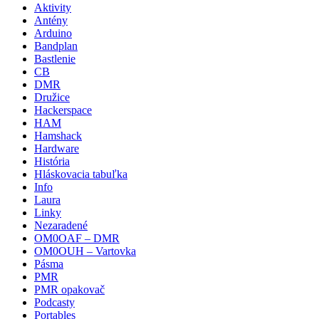
Aktivity
Antény
Arduino
Bandplan
Bastlenie
CB
DMR
Družice
Hackerspace
HAM
Hamshack
Hardware
História
Hláskovacia tabuľka
Info
Laura
Linky
Nezaradené
OM0OAF – DMR
OM0OUH – Vartovka
Pásma
PMR
PMR opakovač
Podcasty
Portables