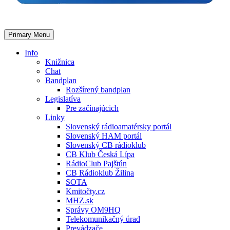
Primary Menu
Info
Knižnica
Chat
Bandplan
Rozšírený bandplan
Legislatíva
Pre začínajúcich
Linky
Slovenský rádioamatérsky portál
Slovenský HAM portál
Slovenský CB rádioklub
CB Klub Česká Lípa
RádioClub Pajštún
CB Rádioklub Žilina
SOTA
Kmitočty.cz
MHZ.sk
Správy OM9HQ
Telekomunikačný úrad
Prevádzače