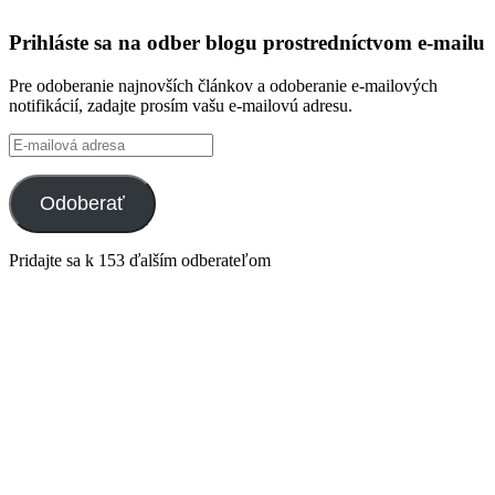
profil
profil
profil
profil
integracklub
integracklub
tekk
tekkoooo
Prihláste sa na odber blogu prostredníctvom e-mailu
na
na
na
na
Facebook
Twitter
GitHub
YouTube
Pre odoberanie najnovších článkov a odoberanie e-mailových
notifikácií, zadajte prosím vašu e-mailovú adresu.
E-
mailová
adresa
Odoberať
Pridajte sa k 153 ďalším odberateľom