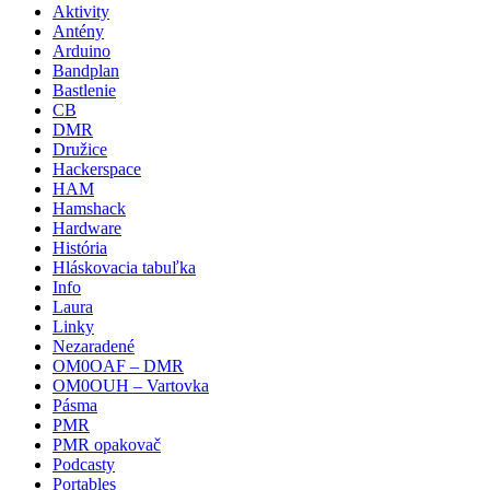
Aktivity
Antény
Arduino
Bandplan
Bastlenie
CB
DMR
Družice
Hackerspace
HAM
Hamshack
Hardware
História
Hláskovacia tabuľka
Info
Laura
Linky
Nezaradené
OM0OAF – DMR
OM0OUH – Vartovka
Pásma
PMR
PMR opakovač
Podcasty
Portables