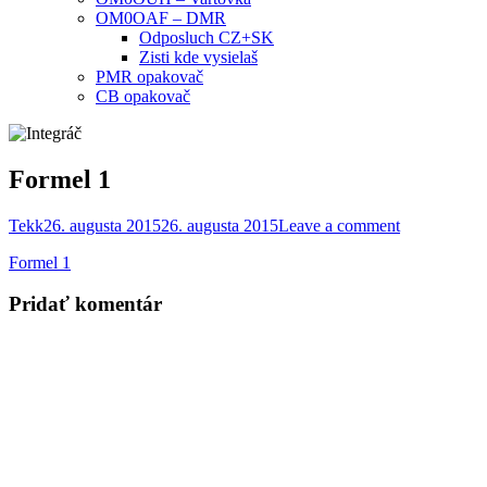
OM0OAF – DMR
Odposluch CZ+SK
Zisti kde vysielaš
PMR opakovač
CB opakovač
Formel 1
Tekk
26. augusta 2015
26. augusta 2015
Leave a comment
Formel 1
Pridať komentár