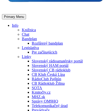
Primary Menu
Info
Knižnica
Chat
Bandplan
Rozšírený bandplan
Legislatíva
Pre začínajúcich
Linky
Slovenský rádioamatérsky portál
Slovenský HAM portál
Slovenský CB rádioklub
CB Klub Česká Lípa
RádioClub Pajštún
CB Rádioklub Žilina
SOTA
Kmitočty.cz
MHZ.sk
Správy OM9HQ
Telekomunikačný úrad
Prevádzače