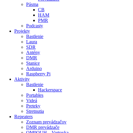
Pásma
CB
HAM
PMR
Podcasty
Projekty
Bastlenie
Laura
SDR
Antény
DMR
Stanice
Arduino
Raspberry Pi
Aktivity
Bastlenie
Hackerspace
Portables
Videá
Preteky
Stretnutia
Repeaters
Zoznam prevádzačov
DMR prevádzače
OM0OUH – Vartovka