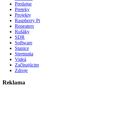
Predajne
Preteky
Projekty
Raspberry Pi
Repeaters
Rušáky
SDR
Software
Stanice
Stretnutia
Videá
Začínajúcim
Zdroje
Reklama