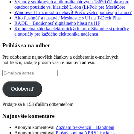
Výhody sodíkových a lítium-titanátových 18650 článkov pre
outdoor použitie vs. klasické Li-ion (Li-Pol) pre MeshCore
Windows 11 už nikoho nebaví! Prečo všetci používajú Linux?
Ako flashnúť a nastaviť Meshtastic s UI na T-Deck Plus
RADE – Budúcnosť digitálneho hlasu na HF
Kompletná zbierka elektronických kníh: Stiahnite si príručky
a tutoriály pre každého elektronika nadšenca
Prihlás sa na odber
Pre odoberanie najnovších článkov a odoberanie e-mailových
notifikácií, zadajte prosím vašu e-mailovú adresu.
E-
mailová
adresa
Odoberať
Pridajte sa k 153 ďalším odberateľom
Najnovšie komentáre
Anonym
komentoval
Zoznam frekvencií – Bandplan
Anonym
komentoval
Plošný spoj na APRS Tracker –