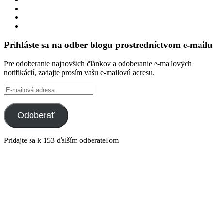
profil
Zobraziť
integracklub
profil
Zobraziť
na
integracklub
profil
Zobraziť
Facebook
na
tekk
profil
Twitter
na
tekkoooo
Prihláste sa na odber blogu prostredníctvom e-mailu
GitHub
na
YouTube
Pre odoberanie najnovších článkov a odoberanie e-mailových
notifikácií, zadajte prosím vašu e-mailovú adresu.
E-
mailová
adresa
Odoberať
Pridajte sa k 153 ďalším odberateľom