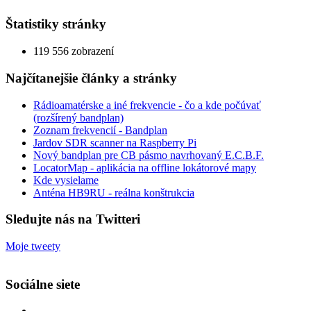
Štatistiky stránky
119 556 zobrazení
Najčítanejšie články a stránky
Rádioamatérske a iné frekvencie - čo a kde počúvať
(rozšírený bandplan)
Zoznam frekvencií - Bandplan
Jardov SDR scanner na Raspberry Pi
Nový bandplan pre CB pásmo navrhovaný E.C.B.F.
LocatorMap - aplikácia na offline lokátorové mapy
Kde vysielame
Anténa HB9RU - reálna konštrukcia
Sledujte nás na Twitteri
Moje tweety
Sociálne siete
Zobraziť