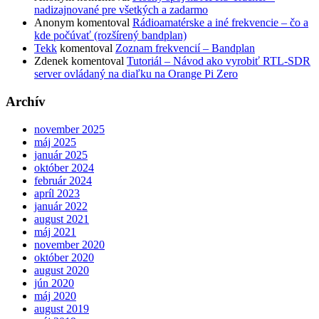
nadizajnované pre všetkých a zadarmo
Anonym
komentoval
Rádioamatérske a iné frekvencie – čo a
kde počúvať (rozšírený bandplan)
Tekk
komentoval
Zoznam frekvencií – Bandplan
Zdenek
komentoval
Tutoriál – Návod ako vyrobiť RTL-SDR
server ovládaný na diaľku na Orange Pi Zero
Archív
november 2025
máj 2025
január 2025
október 2024
február 2024
apríl 2023
január 2022
august 2021
máj 2021
november 2020
október 2020
august 2020
jún 2020
máj 2020
august 2019