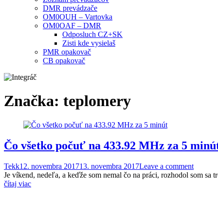
DMR prevádzače
OM0OUH – Vartovka
OM0OAF – DMR
Odposluch CZ+SK
Zisti kde vysielaš
PMR opakovač
CB opakovač
Značka:
teplomery
Čo všetko počuť na 433.92 MHz za 5 minú
Tekk
12. novembra 2017
13. novembra 2017
Leave a comment
Je víkend, nedeľa, a keďže som nemal čo na práci, rozhodol som sa 
čítaj viac