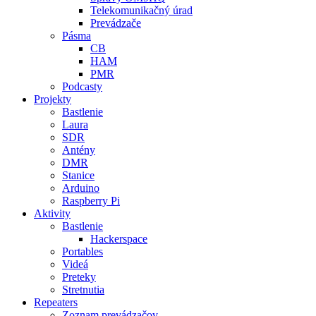
Telekomunikačný úrad
Prevádzače
Pásma
CB
HAM
PMR
Podcasty
Projekty
Bastlenie
Laura
SDR
Antény
DMR
Stanice
Arduino
Raspberry Pi
Aktivity
Bastlenie
Hackerspace
Portables
Videá
Preteky
Stretnutia
Repeaters
Zoznam prevádzačov