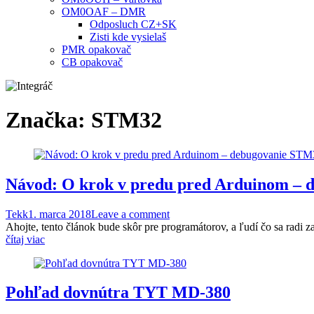
OM0OAF – DMR
Odposluch CZ+SK
Zisti kde vysielaš
PMR opakovač
CB opakovač
Značka:
STM32
Návod: O krok v predu pred Arduinom – 
Tekk
1. marca 2018
Leave a comment
Ahojte, tento článok bude skôr pre programátorov, a ľudí čo sa radi z
čítaj viac
Pohľad dovnútra TYT MD-380