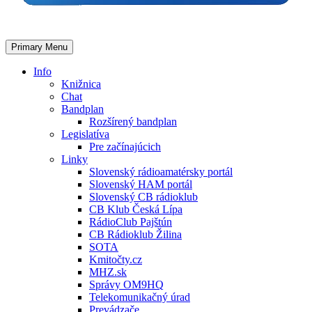
Primary Menu
Info
Knižnica
Chat
Bandplan
Rozšírený bandplan
Legislatíva
Pre začínajúcich
Linky
Slovenský rádioamatérsky portál
Slovenský HAM portál
Slovenský CB rádioklub
CB Klub Česká Lípa
RádioClub Pajštún
CB Rádioklub Žilina
SOTA
Kmitočty.cz
MHZ.sk
Správy OM9HQ
Telekomunikačný úrad
Prevádzače