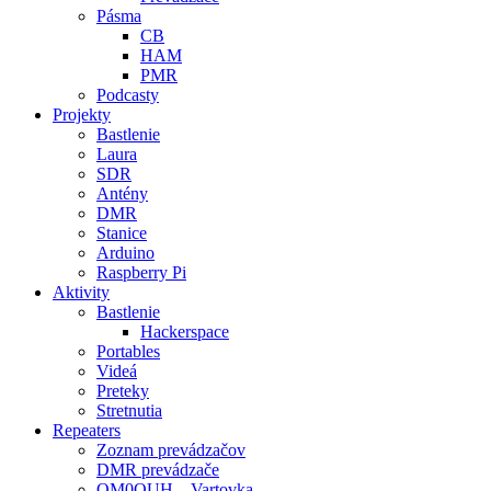
Pásma
CB
HAM
PMR
Podcasty
Projekty
Bastlenie
Laura
SDR
Antény
DMR
Stanice
Arduino
Raspberry Pi
Aktivity
Bastlenie
Hackerspace
Portables
Videá
Preteky
Stretnutia
Repeaters
Zoznam prevádzačov
DMR prevádzače
OM0OUH – Vartovka