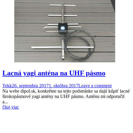
Lacná yagi anténa na UHF pásmo
Tekk
26. septembra 2017
1. októbra 2017
Leave a comment
Na webe dipol.sk, konkrétne na tejto podstránke sa dajú kúpiť lacné
širokopásmové yagi antény na UHF pásmo. Anténu mi odporučil
a...
čítaj viac