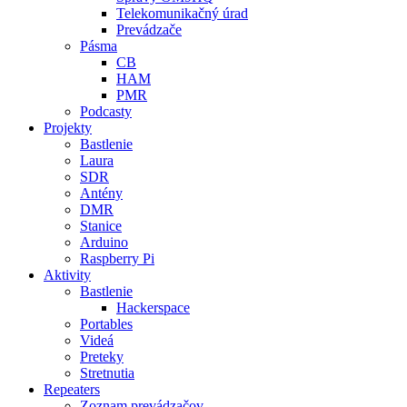
Telekomunikačný úrad
Prevádzače
Pásma
CB
HAM
PMR
Podcasty
Projekty
Bastlenie
Laura
SDR
Antény
DMR
Stanice
Arduino
Raspberry Pi
Aktivity
Bastlenie
Hackerspace
Portables
Videá
Preteky
Stretnutia
Repeaters
Zoznam prevádzačov