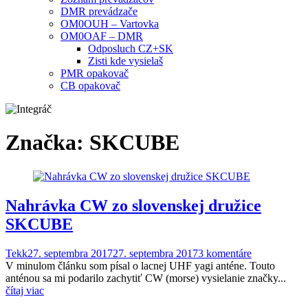
DMR prevádzače
OM0OUH – Vartovka
OM0OAF – DMR
Odposluch CZ+SK
Zisti kde vysielaš
PMR opakovač
CB opakovač
Značka:
SKCUBE
Nahrávka CW zo slovenskej družice
SKCUBE
Tekk
27. septembra 2017
27. septembra 2017
3 komentáre
V minulom článku som písal o lacnej UHF yagi anténe. Touto
anténou sa mi podarilo zachytiť CW (morse) vysielanie značky...
čítaj viac