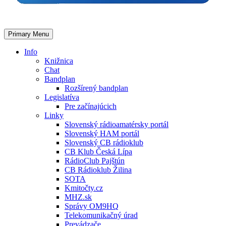
Primary Menu
Info
Knižnica
Chat
Bandplan
Rozšírený bandplan
Legislatíva
Pre začínajúcich
Linky
Slovenský rádioamatérsky portál
Slovenský HAM portál
Slovenský CB rádioklub
CB Klub Česká Lípa
RádioClub Pajštún
CB Rádioklub Žilina
SOTA
Kmitočty.cz
MHZ.sk
Správy OM9HQ
Telekomunikačný úrad
Prevádzače