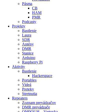
Pásma
CB
HAM
PMR
Podcasty
Projekty
Bastlenie
Laura
SDR
Antény
DMR
Stanice
Arduino
Raspberry Pi
Aktivity
Bastlenie
Hackerspace
Portables
Videá
Preteky
Stretnutia
Repeaters
Zoznam prevádzačov
DMR prevádzače
OM0OUH – Vartovka