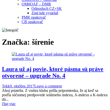
OM0OAF – DMR
Odposluch CZ+SK
Zisti kde vysielaš
PMR opakovač
CB opakovač
Značka:
šírenie
Laura už aj povie, ktoré pásma sú práve
otvorené – upgrade No. 4
Tekk
9. októbra 2017
Leave a comment
Ahoj priatelia. Z vnútra klubu prišla pripomienka, že aj keď sa
poďla súčastnej predpovede solárneho indexu, A-indexu a K-indexu
dá...
čítaj viac