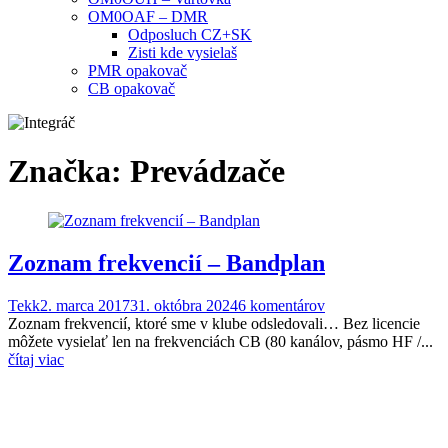
OM0OAF – DMR
Odposluch CZ+SK
Zisti kde vysielaš
PMR opakovač
CB opakovač
Značka:
Prevádzače
Zoznam frekvencií – Bandplan
Tekk
2. marca 2017
31. októbra 2024
6 komentárov
Zoznam frekvencií, ktoré sme v klube odsledovali… Bez licencie
môžete vysielať len na frekvenciách CB (80 kanálov, pásmo HF /...
čítaj viac