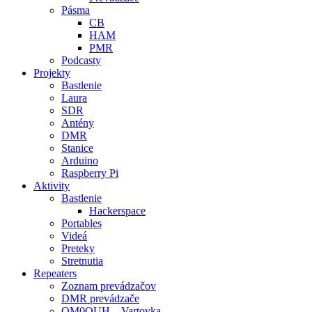
Pásma
CB
HAM
PMR
Podcasty
Projekty
Bastlenie
Laura
SDR
Antény
DMR
Stanice
Arduino
Raspberry Pi
Aktivity
Bastlenie
Hackerspace
Portables
Videá
Preteky
Stretnutia
Repeaters
Zoznam prevádzačov
DMR prevádzače
OM0OUH – Vartovka