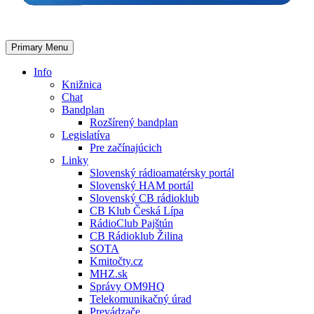
Primary Menu
Info
Knižnica
Chat
Bandplan
Rozšírený bandplan
Legislatíva
Pre začínajúcich
Linky
Slovenský rádioamatérsky portál
Slovenský HAM portál
Slovenský CB rádioklub
CB Klub Česká Lípa
RádioClub Pajštún
CB Rádioklub Žilina
SOTA
Kmitočty.cz
MHZ.sk
Správy OM9HQ
Telekomunikačný úrad
Prevádzače