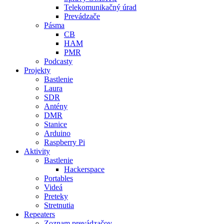
Telekomunikačný úrad
Prevádzače
Pásma
CB
HAM
PMR
Podcasty
Projekty
Bastlenie
Laura
SDR
Antény
DMR
Stanice
Arduino
Raspberry Pi
Aktivity
Bastlenie
Hackerspace
Portables
Videá
Preteky
Stretnutia
Repeaters
Zoznam prevádzačov