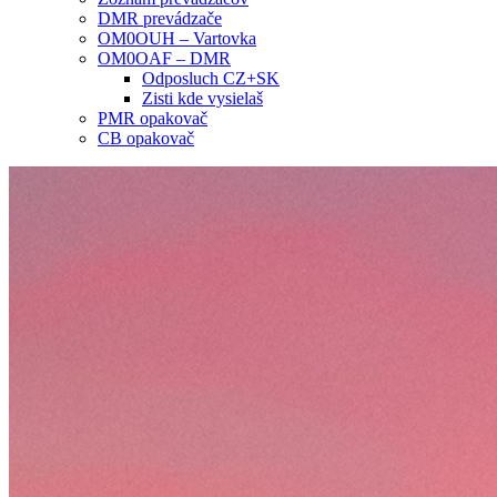
DMR prevádzače
OM0OUH – Vartovka
OM0OAF – DMR
Odposluch CZ+SK
Zisti kde vysielaš
PMR opakovač
CB opakovač