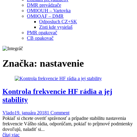
DMR prevádzače
OM0OUH – Vartovka
OM0OAF – DMR
Odposluch CZ+SK
Zisti kde vysielaš
PMR opakovač
CB opakovač
Značka:
nastavenie
Kontrola frekvencie HF rádia a jej
stability
Vlado
19. januára 2018
1 Comment
Pokiaľ si chcete overiť správnosť a prípadne stabilitu nastavenia
frekvencie Vášho rádia, odporúčam, pokiaľ to príjmové podmienky
dovoľujú, naladiť si...
čítaj viac