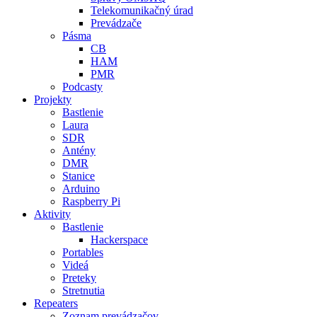
Telekomunikačný úrad
Prevádzače
Pásma
CB
HAM
PMR
Podcasty
Projekty
Bastlenie
Laura
SDR
Antény
DMR
Stanice
Arduino
Raspberry Pi
Aktivity
Bastlenie
Hackerspace
Portables
Videá
Preteky
Stretnutia
Repeaters
Zoznam prevádzačov