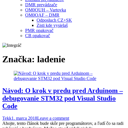
DMR prevádzače
OM0OUH – Vartovka
OM0OAF – DMR
Odposluch CZ+SK
Zisti kde vysielaš
PMR opakovač
CB opakovač
Značka:
ladenie
Návod: O krok v predu pred Arduinom –
debugovanie STM32 pod Visual Studio
Code
Tekk
1. marca 2018
Leave a comment
Ahojte, tento článok bude skôr pre programátorov, a ľudí čo sa radi