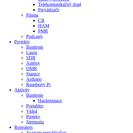
Telekomunikačný úrad
Prevádzače
Pásma
CB
HAM
PMR
Podcasty
Projekty
Bastlenie
Laura
SDR
Antény
DMR
Stanice
Arduino
Raspberry Pi
Aktivity
Bastlenie
Hackerspace
Portables
Videá
Preteky
Stretnutia
Repeaters
Zoznam prevádzačov