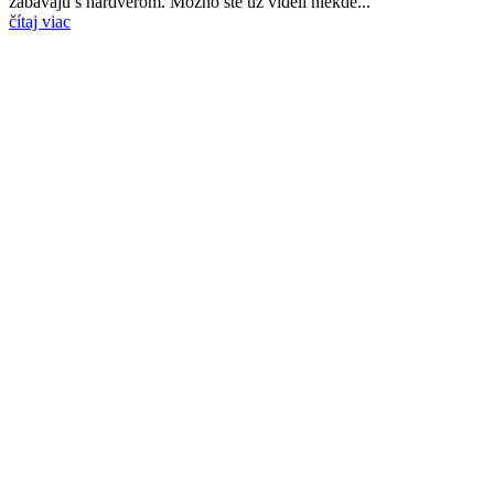
zabávajú s hardvérom. Možno ste už videli niekde...
čítaj viac