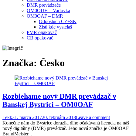
DMR prevádzače
OM0OUH – Vartovka
OM0OAF – DMR
Odposluch CZ+SK
Zisti kde vysielaš
PMR opakovač
CB opakovač
Značka:
Česko
Rozbiehame nový DMR prevádzač v
Banskej Bystrici – OM0OAF
Tekk
31. marca 2017
20. februára 2018
Leave a comment
Konečne nám do Bystrice dorazila dlho očakávaná licencia na náš
nový digitálny (DMR) prevádzač. Jeho nová značka je OM0OAF.
BrandMeister...