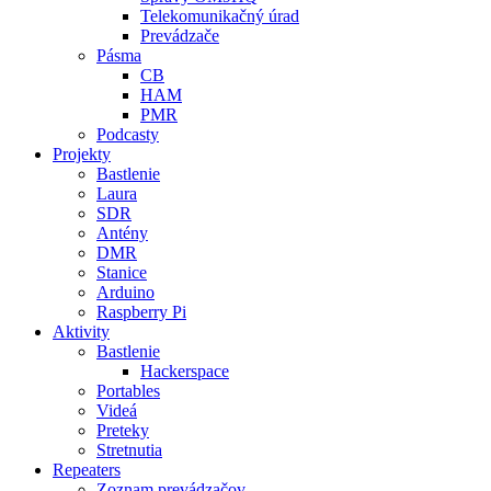
Telekomunikačný úrad
Prevádzače
Pásma
CB
HAM
PMR
Podcasty
Projekty
Bastlenie
Laura
SDR
Antény
DMR
Stanice
Arduino
Raspberry Pi
Aktivity
Bastlenie
Hackerspace
Portables
Videá
Preteky
Stretnutia
Repeaters
Zoznam prevádzačov