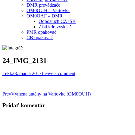
DMR prevádzače
OM0OUH – Vartovka
OM0OAF – DMR
Odposluch CZ+SK
Zisti kde vysielaš
PMR opakovač
CB opakovač
24_IMG_2131
Tekk
23. marca 2017
Leave a comment
Post
Prev
Výmena antény na Vartovke (OM0OUH)
navigation
Pridať komentár