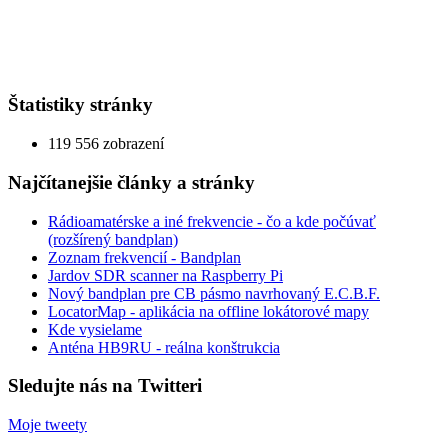
Štatistiky stránky
119 556 zobrazení
Najčítanejšie články a stránky
Rádioamatérske a iné frekvencie - čo a kde počúvať
(rozšírený bandplan)
Zoznam frekvencií - Bandplan
Jardov SDR scanner na Raspberry Pi
Nový bandplan pre CB pásmo navrhovaný E.C.B.F.
LocatorMap - aplikácia na offline lokátorové mapy
Kde vysielame
Anténa HB9RU - reálna konštrukcia
Sledujte nás na Twitteri
Moje tweety