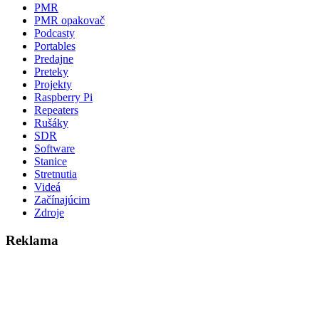
PMR
PMR opakovač
Podcasty
Portables
Predajne
Preteky
Projekty
Raspberry Pi
Repeaters
Rušáky
SDR
Software
Stanice
Stretnutia
Videá
Začínajúcim
Zdroje
Reklama