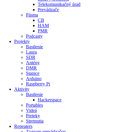
Telekomunikačný úrad
Prevádzače
Pásma
CB
HAM
PMR
Podcasty
Projekty
Bastlenie
Laura
SDR
Antény
DMR
Stanice
Arduino
Raspberry Pi
Aktivity
Bastlenie
Hackerspace
Portables
Videá
Preteky
Stretnutia
Repeaters
Zoznam prevádzačov