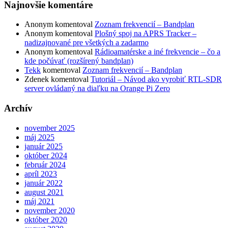
Najnovšie komentáre
Anonym
komentoval
Zoznam frekvencií – Bandplan
Anonym
komentoval
Plošný spoj na APRS Tracker –
nadizajnované pre všetkých a zadarmo
Anonym
komentoval
Rádioamatérske a iné frekvencie – čo a
kde počúvať (rozšírený bandplan)
Tekk
komentoval
Zoznam frekvencií – Bandplan
Zdenek
komentoval
Tutoriál – Návod ako vyrobiť RTL-SDR
server ovládaný na diaľku na Orange Pi Zero
Archív
november 2025
máj 2025
január 2025
október 2024
február 2024
apríl 2023
január 2022
august 2021
máj 2021
november 2020
október 2020