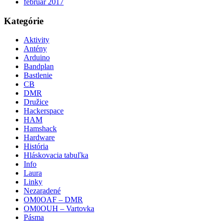
február 2017
Kategórie
Aktivity
Antény
Arduino
Bandplan
Bastlenie
CB
DMR
Družice
Hackerspace
HAM
Hamshack
Hardware
História
Hláskovacia tabuľka
Info
Laura
Linky
Nezaradené
OM0OAF – DMR
OM0OUH – Vartovka
Pásma