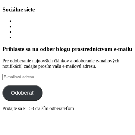
Sociálne siete
Zobraziť
profil
Zobraziť
integracklub
profil
Zobraziť
na
integracklub
profil
Zobraziť
Facebook
na
tekk
profil
Twitter
na
tekkoooo
Prihláste sa na odber blogu prostredníctvom e-mailu
GitHub
na
YouTube
Pre odoberanie najnovších článkov a odoberanie e-mailových
notifikácií, zadajte prosím vašu e-mailovú adresu.
E-
mailová
adresa
Odoberať
Pridajte sa k 153 ďalším odberateľom