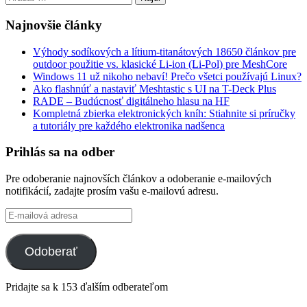
Najnovšie články
Výhody sodíkových a lítium-titanátových 18650 článkov pre
outdoor použitie vs. klasické Li-ion (Li-Pol) pre MeshCore
Windows 11 už nikoho nebaví! Prečo všetci používajú Linux?
Ako flashnúť a nastaviť Meshtastic s UI na T-Deck Plus
RADE – Budúcnosť digitálneho hlasu na HF
Kompletná zbierka elektronických kníh: Stiahnite si príručky
a tutoriály pre každého elektronika nadšenca
Prihlás sa na odber
Pre odoberanie najnovších článkov a odoberanie e-mailových
notifikácií, zadajte prosím vašu e-mailovú adresu.
E-
mailová
adresa
Odoberať
Pridajte sa k 153 ďalším odberateľom