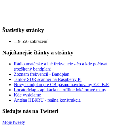
Štatistiky stránky
119 556 zobrazení
Najčítanejšie články a stránky
Rádioamatérske a iné frekvencie - čo a kde počúvať
(rozšírený bandplan)
Zoznam frekvencií - Bandplan
Jardov SDR scanner na Raspberry Pi
Nový bandplan pre CB pásmo navrhovaný E.C.B.F.
LocatorMap - aplikácia na offline lokátorové mapy
Kde vysielame
Anténa HB9RU - reálna konštrukcia
Sledujte nás na Twitteri
Moje tweety