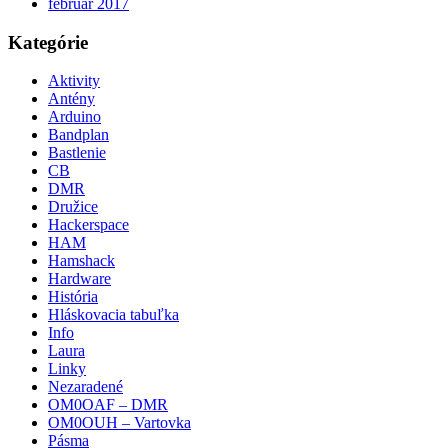
február 2017
Kategórie
Aktivity
Antény
Arduino
Bandplan
Bastlenie
CB
DMR
Družice
Hackerspace
HAM
Hamshack
Hardware
História
Hláskovacia tabuľka
Info
Laura
Linky
Nezaradené
OM0OAF – DMR
OM0OUH – Vartovka
Pásma