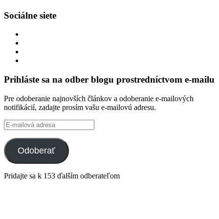
Sociálne siete
Zobraziť
profil
Zobraziť
integracklub
profil
Zobraziť
na
integracklub
profil
Zobraziť
Facebook
na
tekk
profil
Twitter
na
tekkoooo
Prihláste sa na odber blogu prostredníctvom e-mailu
GitHub
na
YouTube
Pre odoberanie najnovších článkov a odoberanie e-mailových
notifikácií, zadajte prosím vašu e-mailovú adresu.
E-
mailová
adresa
Odoberať
Pridajte sa k 153 ďalším odberateľom