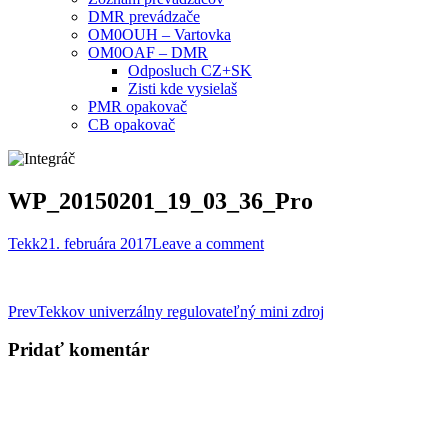
DMR prevádzače
OM0OUH – Vartovka
OM0OAF – DMR
Odposluch CZ+SK
Zisti kde vysielaš
PMR opakovač
CB opakovač
WP_20150201_19_03_36_Pro
Tekk
21. februára 2017
Leave a comment
Post
Prev
Tekkov univerzálny regulovateľný mini zdroj
navigation
Pridať komentár