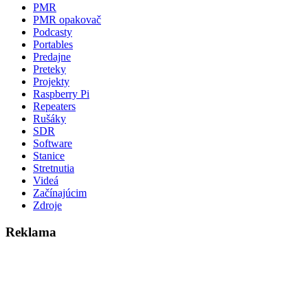
PMR
PMR opakovač
Podcasty
Portables
Predajne
Preteky
Projekty
Raspberry Pi
Repeaters
Rušáky
SDR
Software
Stanice
Stretnutia
Videá
Začínajúcim
Zdroje
Reklama