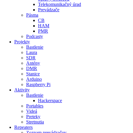
Telekomunikačný úrad
Prevádzače
Pásma
CB
HAM
PMR
Podcasty
Projekty
Bastlenie
Laura
SDR
Antény
DMR
Stanice
Arduino
Raspberry Pi
Aktivity
Bastlenie
Hackerspace
Portables
Videá
Preteky
Stretnutia
Repeaters
Zoznam prevádzačov