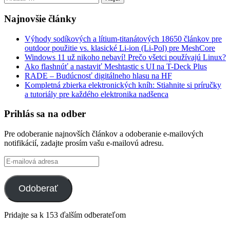
Najnovšie články
Výhody sodíkových a lítium-titanátových 18650 článkov pre
outdoor použitie vs. klasické Li-ion (Li-Pol) pre MeshCore
Windows 11 už nikoho nebaví! Prečo všetci používajú Linux?
Ako flashnúť a nastaviť Meshtastic s UI na T-Deck Plus
RADE – Budúcnosť digitálneho hlasu na HF
Kompletná zbierka elektronických kníh: Stiahnite si príručky
a tutoriály pre každého elektronika nadšenca
Prihlás sa na odber
Pre odoberanie najnovších článkov a odoberanie e-mailových
notifikácií, zadajte prosím vašu e-mailovú adresu.
E-
mailová
adresa
Odoberať
Pridajte sa k 153 ďalším odberateľom