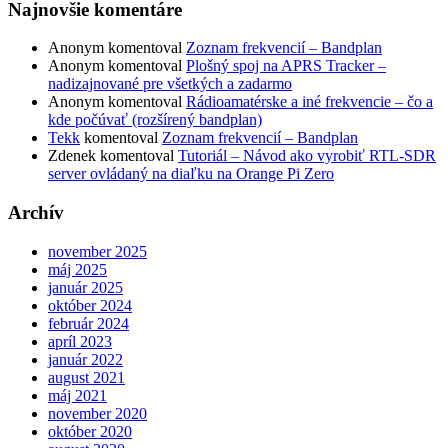
Najnovšie komentáre
Anonym
komentoval
Zoznam frekvencií – Bandplan
Anonym
komentoval
Plošný spoj na APRS Tracker –
nadizajnované pre všetkých a zadarmo
Anonym
komentoval
Rádioamatérske a iné frekvencie – čo a
kde počúvať (rozšírený bandplan)
Tekk
komentoval
Zoznam frekvencií – Bandplan
Zdenek
komentoval
Tutoriál – Návod ako vyrobiť RTL-SDR
server ovládaný na diaľku na Orange Pi Zero
Archív
november 2025
máj 2025
január 2025
október 2024
február 2024
apríl 2023
január 2022
august 2021
máj 2021
november 2020
október 2020