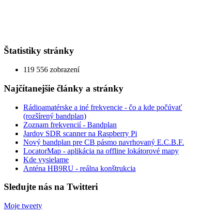
Štatistiky stránky
119 556 zobrazení
Najčítanejšie články a stránky
Rádioamatérske a iné frekvencie - čo a kde počúvať
(rozšírený bandplan)
Zoznam frekvencií - Bandplan
Jardov SDR scanner na Raspberry Pi
Nový bandplan pre CB pásmo navrhovaný E.C.B.F.
LocatorMap - aplikácia na offline lokátorové mapy
Kde vysielame
Anténa HB9RU - reálna konštrukcia
Sledujte nás na Twitteri
Moje tweety