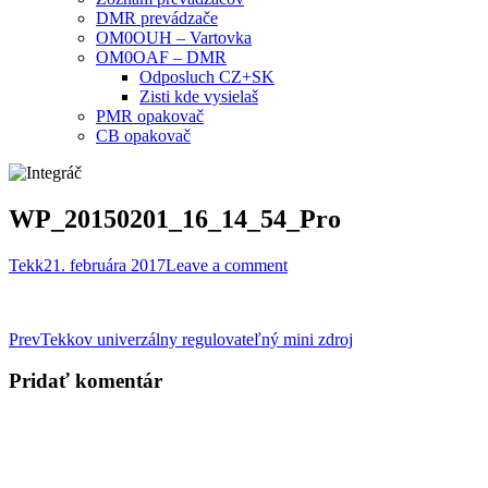
DMR prevádzače
OM0OUH – Vartovka
OM0OAF – DMR
Odposluch CZ+SK
Zisti kde vysielaš
PMR opakovač
CB opakovač
WP_20150201_16_14_54_Pro
Tekk
21. februára 2017
Leave a comment
Post
Prev
Tekkov univerzálny regulovateľný mini zdroj
navigation
Pridať komentár