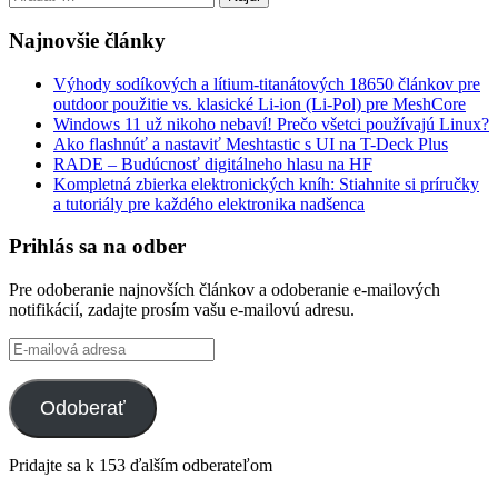
Najnovšie články
Výhody sodíkových a lítium-titanátových 18650 článkov pre
outdoor použitie vs. klasické Li-ion (Li-Pol) pre MeshCore
Windows 11 už nikoho nebaví! Prečo všetci používajú Linux?
Ako flashnúť a nastaviť Meshtastic s UI na T-Deck Plus
RADE – Budúcnosť digitálneho hlasu na HF
Kompletná zbierka elektronických kníh: Stiahnite si príručky
a tutoriály pre každého elektronika nadšenca
Prihlás sa na odber
Pre odoberanie najnovších článkov a odoberanie e-mailových
notifikácií, zadajte prosím vašu e-mailovú adresu.
E-
mailová
adresa
Odoberať
Pridajte sa k 153 ďalším odberateľom