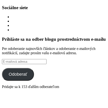
Sociálne siete
Zobraziť
profil
Zobraziť
integracklub
profil
Zobraziť
na
integracklub
profil
Zobraziť
Facebook
na
tekk
profil
Twitter
na
tekkoooo
Prihláste sa na odber blogu prostredníctvom e-mailu
GitHub
na
YouTube
Pre odoberanie najnovších článkov a odoberanie e-mailových
notifikácií, zadajte prosím vašu e-mailovú adresu.
E-
mailová
adresa
Odoberať
Pridajte sa k 153 ďalším odberateľom