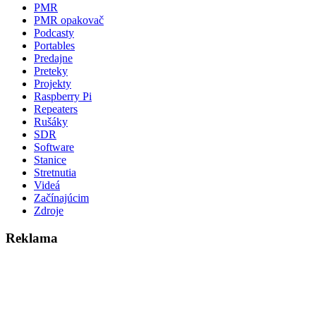
PMR
PMR opakovač
Podcasty
Portables
Predajne
Preteky
Projekty
Raspberry Pi
Repeaters
Rušáky
SDR
Software
Stanice
Stretnutia
Videá
Začínajúcim
Zdroje
Reklama