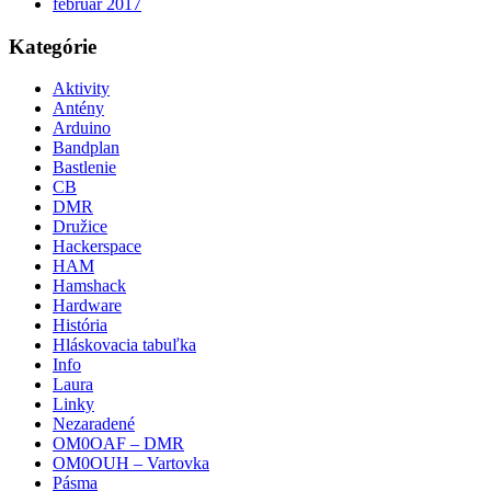
február 2017
Kategórie
Aktivity
Antény
Arduino
Bandplan
Bastlenie
CB
DMR
Družice
Hackerspace
HAM
Hamshack
Hardware
História
Hláskovacia tabuľka
Info
Laura
Linky
Nezaradené
OM0OAF – DMR
OM0OUH – Vartovka
Pásma