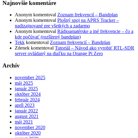
Najnovšie komentáre
Anonym
komentoval
Zoznam frekvencií – Bandplan
Anonym
komentoval
Plošný spoj na APRS Tracker –
nadizajnované pre všetkých a zadarmo
Anonym
komentoval
Rádioamatérske a iné frekvencie – čo a
kde počúvať (rozšírený bandplan)
Tekk
komentoval
Zoznam frekvencií – Bandplan
Zdenek
komentoval
Tutoriál – Návod ako vyrobiť RTL-SDR
server ovládaný na diaľku na Orange Pi Zero
Archív
november 2025
máj 2025
január 2025
október 2024
február 2024
apríl 2023
január 2022
august 2021
máj 2021
november 2020
október 2020