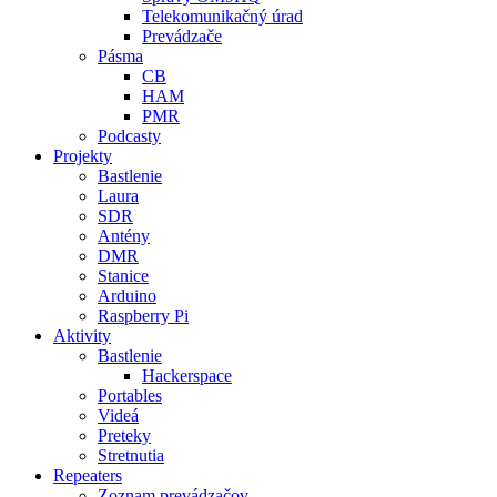
Telekomunikačný úrad
Prevádzače
Pásma
CB
HAM
PMR
Podcasty
Projekty
Bastlenie
Laura
SDR
Antény
DMR
Stanice
Arduino
Raspberry Pi
Aktivity
Bastlenie
Hackerspace
Portables
Videá
Preteky
Stretnutia
Repeaters
Zoznam prevádzačov