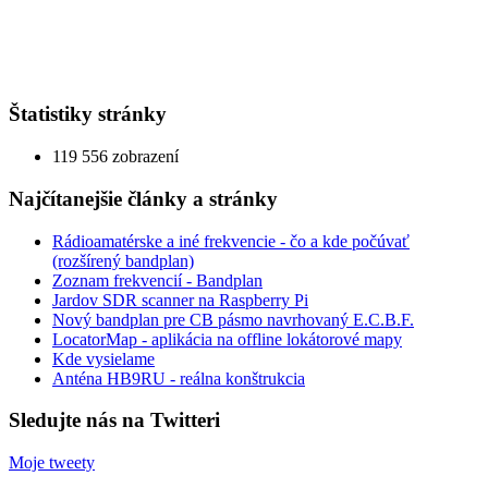
Štatistiky stránky
119 556 zobrazení
Najčítanejšie články a stránky
Rádioamatérske a iné frekvencie - čo a kde počúvať
(rozšírený bandplan)
Zoznam frekvencií - Bandplan
Jardov SDR scanner na Raspberry Pi
Nový bandplan pre CB pásmo navrhovaný E.C.B.F.
LocatorMap - aplikácia na offline lokátorové mapy
Kde vysielame
Anténa HB9RU - reálna konštrukcia
Sledujte nás na Twitteri
Moje tweety