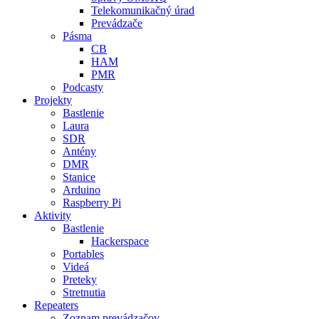
Telekomunikačný úrad
Prevádzače
Pásma
CB
HAM
PMR
Podcasty
Projekty
Bastlenie
Laura
SDR
Antény
DMR
Stanice
Arduino
Raspberry Pi
Aktivity
Bastlenie
Hackerspace
Portables
Videá
Preteky
Stretnutia
Repeaters
Zoznam prevádzačov