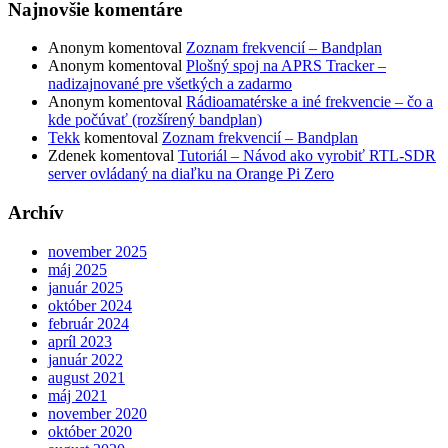
Najnovšie komentáre
Anonym
komentoval
Zoznam frekvencií – Bandplan
Anonym
komentoval
Plošný spoj na APRS Tracker –
nadizajnované pre všetkých a zadarmo
Anonym
komentoval
Rádioamatérske a iné frekvencie – čo a
kde počúvať (rozšírený bandplan)
Tekk
komentoval
Zoznam frekvencií – Bandplan
Zdenek
komentoval
Tutoriál – Návod ako vyrobiť RTL-SDR
server ovládaný na diaľku na Orange Pi Zero
Archív
november 2025
máj 2025
január 2025
október 2024
február 2024
apríl 2023
január 2022
august 2021
máj 2021
november 2020
október 2020