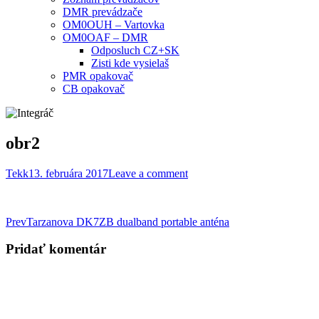
DMR prevádzače
OM0OUH – Vartovka
OM0OAF – DMR
Odposluch CZ+SK
Zisti kde vysielaš
PMR opakovač
CB opakovač
obr2
Tekk
13. februára 2017
Leave a comment
Post
Prev
Tarzanova DK7ZB dualband portable anténa
navigation
Pridať komentár