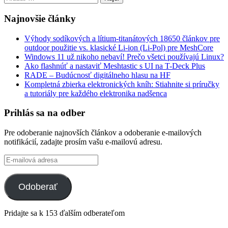
Najnovšie články
Výhody sodíkových a lítium-titanátových 18650 článkov pre
outdoor použitie vs. klasické Li-ion (Li-Pol) pre MeshCore
Windows 11 už nikoho nebaví! Prečo všetci používajú Linux?
Ako flashnúť a nastaviť Meshtastic s UI na T-Deck Plus
RADE – Budúcnosť digitálneho hlasu na HF
Kompletná zbierka elektronických kníh: Stiahnite si príručky
a tutoriály pre každého elektronika nadšenca
Prihlás sa na odber
Pre odoberanie najnovších článkov a odoberanie e-mailových
notifikácií, zadajte prosím vašu e-mailovú adresu.
E-
mailová
adresa
Odoberať
Pridajte sa k 153 ďalším odberateľom