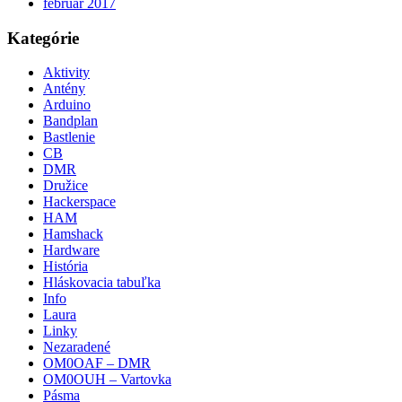
február 2017
Kategórie
Aktivity
Antény
Arduino
Bandplan
Bastlenie
CB
DMR
Družice
Hackerspace
HAM
Hamshack
Hardware
História
Hláskovacia tabuľka
Info
Laura
Linky
Nezaradené
OM0OAF – DMR
OM0OUH – Vartovka
Pásma