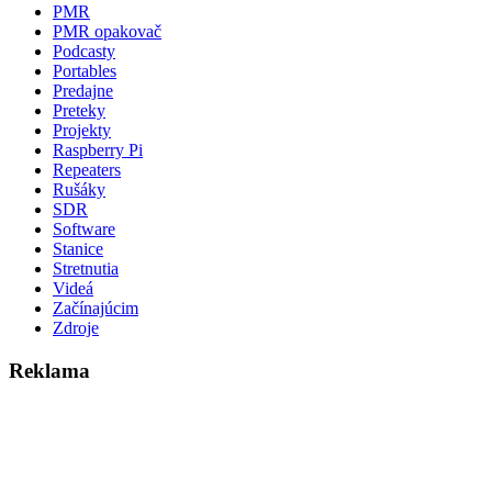
PMR
PMR opakovač
Podcasty
Portables
Predajne
Preteky
Projekty
Raspberry Pi
Repeaters
Rušáky
SDR
Software
Stanice
Stretnutia
Videá
Začínajúcim
Zdroje
Reklama