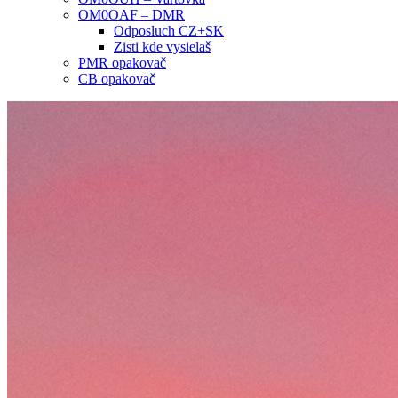
OM0OAF – DMR
Odposluch CZ+SK
Zisti kde vysielaš
PMR opakovač
CB opakovač