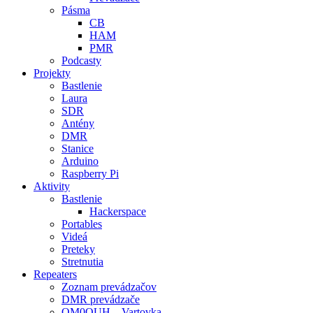
Pásma
CB
HAM
PMR
Podcasty
Projekty
Bastlenie
Laura
SDR
Antény
DMR
Stanice
Arduino
Raspberry Pi
Aktivity
Bastlenie
Hackerspace
Portables
Videá
Preteky
Stretnutia
Repeaters
Zoznam prevádzačov
DMR prevádzače
OM0OUH – Vartovka