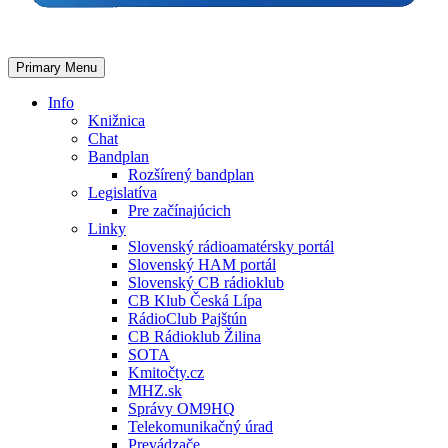
Primary Menu
Info
Knižnica
Chat
Bandplan
Rozšírený bandplan
Legislatíva
Pre začínajúcich
Linky
Slovenský rádioamatérsky portál
Slovenský HAM portál
Slovenský CB rádioklub
CB Klub Česká Lípa
RádioClub Pajštún
CB Rádioklub Žilina
SOTA
Kmitočty.cz
MHZ.sk
Správy OM9HQ
Telekomunikačný úrad
Prevádzače