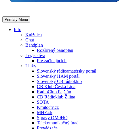
Primary Menu
Info
Knižnica
Chat
Bandplan
Rozšírený bandplan
Legislatíva
Pre začínajúcich
Linky
Slovenský rádioamatérsky portál
Slovenský HAM portál
Slovenský CB rádioklub
CB Klub Česká Lípa
RádioClub Pajštún
CB Rádioklub Žilina
SOTA
Kmitočty.cz
MHZ.sk
Správy OM9HQ
Telekomunikačný úrad
Prevádzače