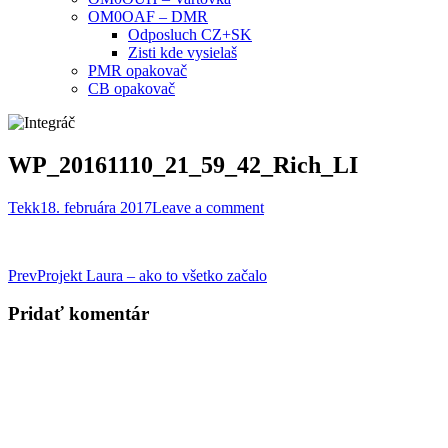
OM0OAF – DMR
Odposluch CZ+SK
Zisti kde vysielaš
PMR opakovač
CB opakovač
WP_20161110_21_59_42_Rich_LI
Tekk
18. februára 2017
Leave a comment
Post
Prev
Projekt Laura – ako to všetko začalo
navigation
Pridať komentár