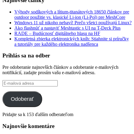
Najnovšie články
Výhody sodíkových a lítium-titanátových 18650 článkov pre
outdoor použitie vs. klasické Li-ion (Li-Pol) pre MeshCore
Windows 11 už nikoho nebaví! Prečo všetci používajú Linux?
Ako flashnúť a nastaviť Meshtastic s UI na T-Deck Plus
RADE – Budúcnosť digitálneho hlasu na HF
Kompletná zbierka elektronických kníh: Stiahnite si príručky
a tutoriály pre každého elektronika nadšenca
Prihlás sa na odber
Pre odoberanie najnovších článkov a odoberanie e-mailových
notifikácií, zadajte prosím vašu e-mailovú adresu.
E-
mailová
adresa
Odoberať
Pridajte sa k 153 ďalším odberateľom
Najnovšie komentáre