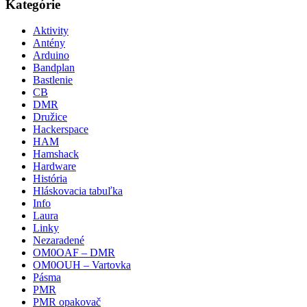
Kategórie
Aktivity
Antény
Arduino
Bandplan
Bastlenie
CB
DMR
Družice
Hackerspace
HAM
Hamshack
Hardware
História
Hláskovacia tabuľka
Info
Laura
Linky
Nezaradené
OM0OAF – DMR
OM0OUH – Vartovka
Pásma
PMR
PMR opakovač