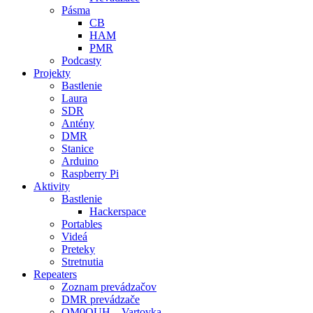
Pásma
CB
HAM
PMR
Podcasty
Projekty
Bastlenie
Laura
SDR
Antény
DMR
Stanice
Arduino
Raspberry Pi
Aktivity
Bastlenie
Hackerspace
Portables
Videá
Preteky
Stretnutia
Repeaters
Zoznam prevádzačov
DMR prevádzače
OM0OUH – Vartovka