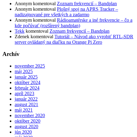
Anonym
komentoval
Zoznam frekvencií – Bandplan
Anonym
komentoval
Plošný spoj na APRS Tracker –
nadizajnované pre všetkých a zadarmo
Anonym
komentoval
Rádioamatérske a iné frekvencie – čo a
kde počúvať (rozšírený bandplan)
Tekk
komentoval
Zoznam frekvencií – Bandplan
Zdenek
komentoval
Tutoriál – Návod ako vyrobiť RTL-SDR
server ovládaný na diaľku na Orange Pi Zero
Archív
november 2025
máj 2025
január 2025
október 2024
február 2024
apríl 2023
január 2022
august 2021
máj 2021
november 2020
október 2020
august 2020
jún 2020