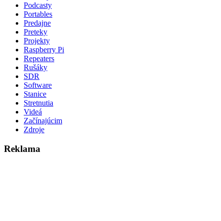
Podcasty
Portables
Predajne
Preteky
Projekty
Raspberry Pi
Repeaters
Rušáky
SDR
Software
Stanice
Stretnutia
Videá
Začínajúcim
Zdroje
Reklama