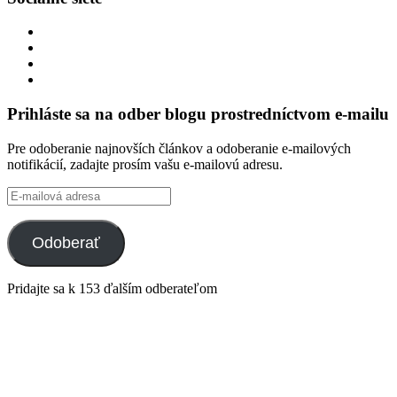
Zobraziť
profil
Zobraziť
integracklub
profil
Zobraziť
na
integracklub
profil
Zobraziť
Facebook
na
tekk
profil
Twitter
na
tekkoooo
Prihláste sa na odber blogu prostredníctvom e-mailu
GitHub
na
YouTube
Pre odoberanie najnovších článkov a odoberanie e-mailových
notifikácií, zadajte prosím vašu e-mailovú adresu.
E-
mailová
adresa
Odoberať
Pridajte sa k 153 ďalším odberateľom