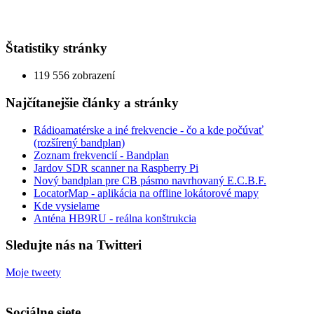
Štatistiky stránky
119 556 zobrazení
Najčítanejšie články a stránky
Rádioamatérske a iné frekvencie - čo a kde počúvať
(rozšírený bandplan)
Zoznam frekvencií - Bandplan
Jardov SDR scanner na Raspberry Pi
Nový bandplan pre CB pásmo navrhovaný E.C.B.F.
LocatorMap - aplikácia na offline lokátorové mapy
Kde vysielame
Anténa HB9RU - reálna konštrukcia
Sledujte nás na Twitteri
Moje tweety
Sociálne siete