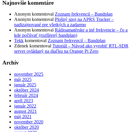
Najnovšie komentáre
Anonym
komentoval
Zoznam frekvencií – Bandplan
Anonym
komentoval
Plošný spoj na APRS Tracker –
nadizajnované pre všetkých a zadarmo
Anonym
komentoval
Rádioamatérske a iné frekvencie – čo a
kde počúvať (rozšírený bandplan)
Tekk
komentoval
Zoznam frekvencií – Bandplan
Zdenek
komentoval
Tutoriál – Návod ako vyrobiť RTL-SDR
server ovládaný na diaľku na Orange Pi Zero
Archív
november 2025
máj 2025
január 2025
október 2024
február 2024
apríl 2023
január 2022
august 2021
máj 2021
november 2020
október 2020