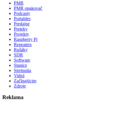
PMR
PMR opakovač
Podcasty
Portables
Predajne
Preteky
Projekty
Raspberry Pi
Repeaters
Rušáky
SDR
Software
Stanice
Stretnutia
Videá
Začínajúcim
Zdroje
Reklama