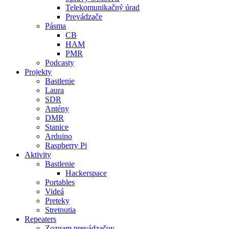
Telekomunikačný úrad
Prevádzače
Pásma
CB
HAM
PMR
Podcasty
Projekty
Bastlenie
Laura
SDR
Antény
DMR
Stanice
Arduino
Raspberry Pi
Aktivity
Bastlenie
Hackerspace
Portables
Videá
Preteky
Stretnutia
Repeaters
Zoznam prevádzačov