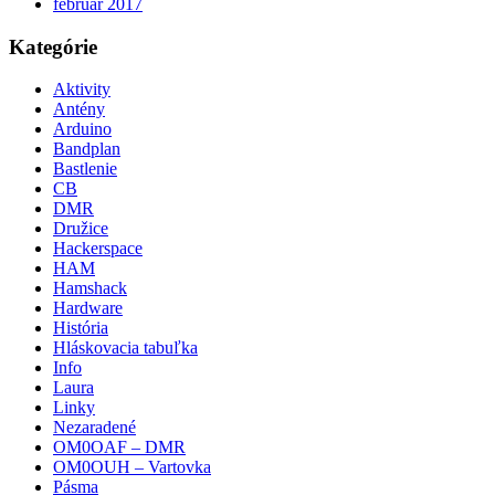
február 2017
Kategórie
Aktivity
Antény
Arduino
Bandplan
Bastlenie
CB
DMR
Družice
Hackerspace
HAM
Hamshack
Hardware
História
Hláskovacia tabuľka
Info
Laura
Linky
Nezaradené
OM0OAF – DMR
OM0OUH – Vartovka
Pásma