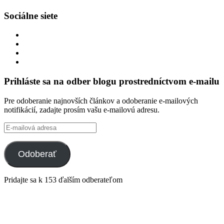
Sociálne siete
Zobraziť
profil
Zobraziť
integracklub
profil
Zobraziť
na
integracklub
profil
Zobraziť
Facebook
na
tekk
profil
Twitter
na
tekkoooo
Prihláste sa na odber blogu prostredníctvom e-mailu
GitHub
na
YouTube
Pre odoberanie najnovších článkov a odoberanie e-mailových
notifikácií, zadajte prosím vašu e-mailovú adresu.
E-
mailová
adresa
Odoberať
Pridajte sa k 153 ďalším odberateľom