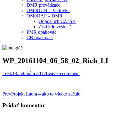
DMR prevádzače
OM0OUH – Vartovka
OM0OAF – DMR
Odposluch CZ+SK
Zisti kde vysielaš
PMR opakovač
CB opakovač
WP_20161104_06_58_02_Rich_LI
Tekk
18. februára 2017
Leave a comment
Post
Prev
Projekt Laura – ako to všetko začalo
navigation
Pridať komentár