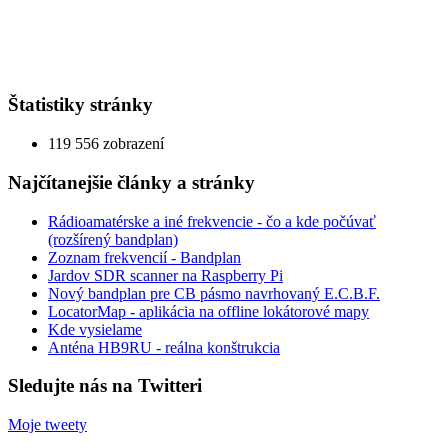
Štatistiky stránky
119 556 zobrazení
Najčítanejšie články a stránky
Rádioamatérske a iné frekvencie - čo a kde počúvať
(rozšírený bandplan)
Zoznam frekvencií - Bandplan
Jardov SDR scanner na Raspberry Pi
Nový bandplan pre CB pásmo navrhovaný E.C.B.F.
LocatorMap - aplikácia na offline lokátorové mapy
Kde vysielame
Anténa HB9RU - reálna konštrukcia
Sledujte nás na Twitteri
Moje tweety