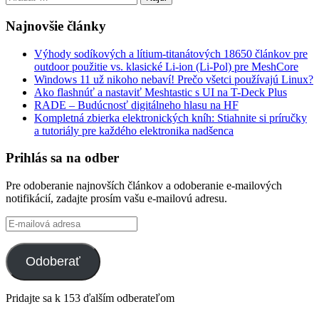
Najnovšie články
Výhody sodíkových a lítium-titanátových 18650 článkov pre
outdoor použitie vs. klasické Li-ion (Li-Pol) pre MeshCore
Windows 11 už nikoho nebaví! Prečo všetci používajú Linux?
Ako flashnúť a nastaviť Meshtastic s UI na T-Deck Plus
RADE – Budúcnosť digitálneho hlasu na HF
Kompletná zbierka elektronických kníh: Stiahnite si príručky
a tutoriály pre každého elektronika nadšenca
Prihlás sa na odber
Pre odoberanie najnovších článkov a odoberanie e-mailových
notifikácií, zadajte prosím vašu e-mailovú adresu.
E-
mailová
adresa
Odoberať
Pridajte sa k 153 ďalším odberateľom