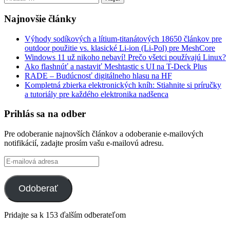
Najnovšie články
Výhody sodíkových a lítium-titanátových 18650 článkov pre
outdoor použitie vs. klasické Li-ion (Li-Pol) pre MeshCore
Windows 11 už nikoho nebaví! Prečo všetci používajú Linux?
Ako flashnúť a nastaviť Meshtastic s UI na T-Deck Plus
RADE – Budúcnosť digitálneho hlasu na HF
Kompletná zbierka elektronických kníh: Stiahnite si príručky
a tutoriály pre každého elektronika nadšenca
Prihlás sa na odber
Pre odoberanie najnovších článkov a odoberanie e-mailových
notifikácií, zadajte prosím vašu e-mailovú adresu.
E-
mailová
adresa
Odoberať
Pridajte sa k 153 ďalším odberateľom