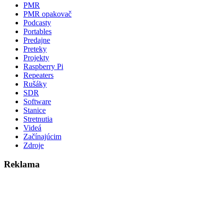
PMR
PMR opakovač
Podcasty
Portables
Predajne
Preteky
Projekty
Raspberry Pi
Repeaters
Rušáky
SDR
Software
Stanice
Stretnutia
Videá
Začínajúcim
Zdroje
Reklama