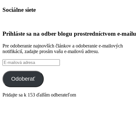
Sociálne siete
Zobraziť
Zobraziť
Zobraziť
Zobraziť
profil
profil
profil
profil
integracklub
integracklub
tekk
tekkoooo
Prihláste sa na odber blogu prostredníctvom e-mailu
na
na
na
na
Facebook
Twitter
GitHub
YouTube
Pre odoberanie najnovších článkov a odoberanie e-mailových
notifikácií, zadajte prosím vašu e-mailovú adresu.
E-
mailová
adresa
Odoberať
Pridajte sa k 153 ďalším odberateľom