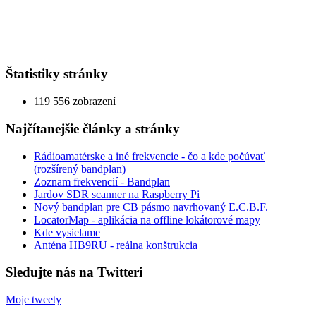
Štatistiky stránky
119 556 zobrazení
Najčítanejšie články a stránky
Rádioamatérske a iné frekvencie - čo a kde počúvať
(rozšírený bandplan)
Zoznam frekvencií - Bandplan
Jardov SDR scanner na Raspberry Pi
Nový bandplan pre CB pásmo navrhovaný E.C.B.F.
LocatorMap - aplikácia na offline lokátorové mapy
Kde vysielame
Anténa HB9RU - reálna konštrukcia
Sledujte nás na Twitteri
Moje tweety