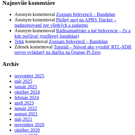
Najnovšie komentáre
Anonym
komentoval
Zoznam frekvencií – Bandplan
Anonym
komentoval
Plošný spoj na APRS Tracker –
nadizajnované pre všetkých a zadarmo
Anonym
komentoval
Rádioamatérske a iné frekvencie – čo a
kde počúvať (rozšírený bandplan)
Tekk
komentoval
Zoznam frekvencií – Bandplan
Zdenek
komentoval
Tutoriál – Návod ako vyrobiť RTL-SDR
server ovládaný na diaľku na Orange Pi Zero
Archív
november 2025
máj 2025
január 2025
október 2024
február 2024
apríl 2023
január 2022
august 2021
máj 2021
november 2020
október 2020