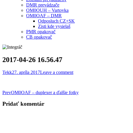
DMR prevádzače
OM0OUH – Vartovka
OM0OAF – DMR
Odposluch CZ+SK
Zisti kde vysielaš
PMR opakovač
CB opakovač
2017-04-26 16.56.47
Tekk
27. apríla 2017
Leave a comment
Post
Prev
OM0OAF – duplexer a ďalšie fotky
navigation
Pridať komentár