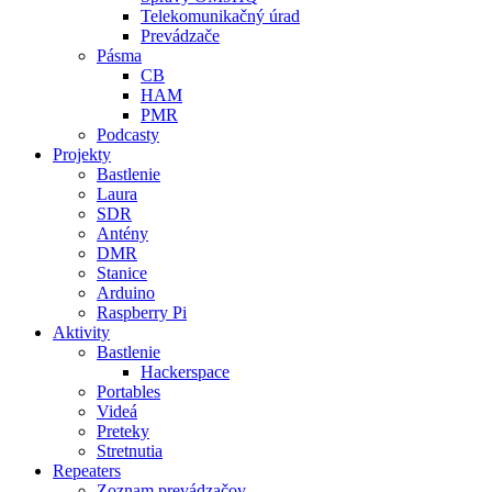
Telekomunikačný úrad
Prevádzače
Pásma
CB
HAM
PMR
Podcasty
Projekty
Bastlenie
Laura
SDR
Antény
DMR
Stanice
Arduino
Raspberry Pi
Aktivity
Bastlenie
Hackerspace
Portables
Videá
Preteky
Stretnutia
Repeaters
Zoznam prevádzačov