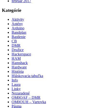
február 2017
Kategórie
Aktivity
Antény
Arduino
Bandplan
Bastlenie
CB
DMR
Družice
Hackerspace
HAM
Hamshack
Hardware
História
Hláskovacia tabuľka
Info
Laura
Linky
Nezaradené
OM0OAF – DMR
OM0OUH – Vartovka
Pásma