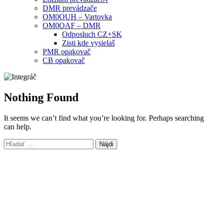
DMR prevádzače
OM0OUH – Vartovka
OM0OAF – DMR
Odposluch CZ+SK
Zisti kde vysielaš
PMR opakovač
CB opakovač
Nothing Found
It seems we can’t find what you’re looking for. Perhaps searching
can help.
Hľadať: