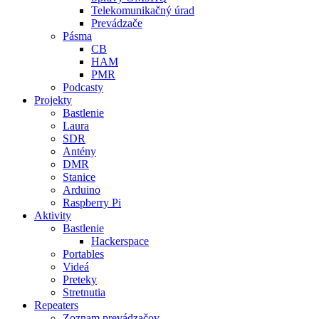
Telekomunikačný úrad
Prevádzače
Pásma
CB
HAM
PMR
Podcasty
Projekty
Bastlenie
Laura
SDR
Antény
DMR
Stanice
Arduino
Raspberry Pi
Aktivity
Bastlenie
Hackerspace
Portables
Videá
Preteky
Stretnutia
Repeaters
Zoznam prevádzačov