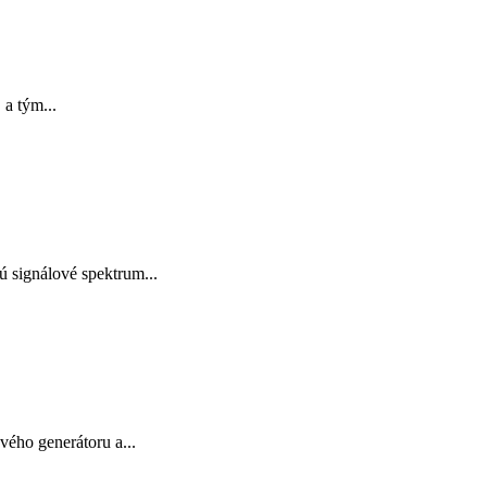
a tým...
ú signálové spektrum...
ho generátoru a...