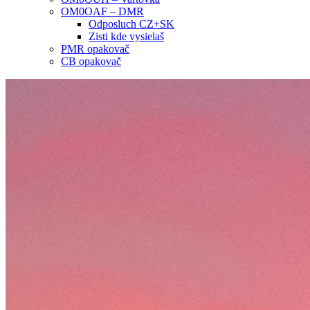
OM0OAF – DMR
Odposluch CZ+SK
Zisti kde vysielaš
PMR opakovač
CB opakovač