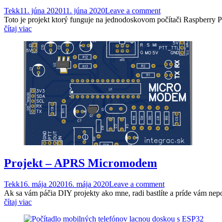
Tekk
11. júna 2020
11. júna 2020
Leave a comment
Toto je projekt ktorý funguje na jednodoskovom počítači Raspberry 
čítaj viac
Projekt – APRS Micromodem
Tekk
16. mája 2020
16. mája 2020
Leave a comment
Ak sa vám páčia DIY projekty ako mne, radi bastlíte a príde vám nep
čítaj viac