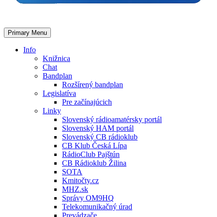
Primary Menu
Info
Knižnica
Chat
Bandplan
Rozšírený bandplan
Legislatíva
Pre začínajúcich
Linky
Slovenský rádioamatérsky portál
Slovenský HAM portál
Slovenský CB rádioklub
CB Klub Česká Lípa
RádioClub Pajštún
CB Rádioklub Žilina
SOTA
Kmitočty.cz
MHZ.sk
Správy OM9HQ
Telekomunikačný úrad
Prevádzače