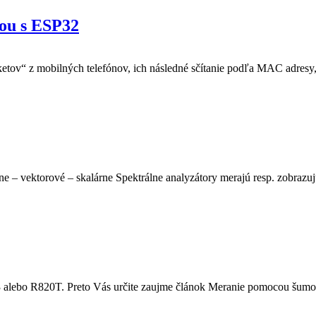
kou s ESP32
etov“ z mobilných telefónov, ich následné sčítanie podľa MAC adresy, 
e – vektorové – skalárne Spektrálne analyzátory merajú resp. zobrazuj
lebo R820T. Preto Vás určite zaujme článok Meranie pomocou šumové