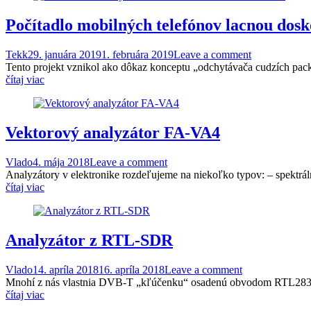
Počítadlo mobilných telefónov lacnou dos
Tekk
29. januára 2019
1. februára 2019
Leave a comment
Tento projekt vznikol ako dôkaz konceptu „odchytávača cudzích pack
čítaj viac
Vektorový analyzátor FA-VA4
Vlado
4. mája 2018
Leave a comment
Analyzátory v elektronike rozdeľujeme na niekoľko typov: – spektráln
čítaj viac
Analyzátor z RTL-SDR
Vlado
14. apríla 2018
16. apríla 2018
Leave a comment
Mnohí z nás vlastnia DVB-T „kľúčenku“ osadenú obvodom RTL283 a
čítaj viac