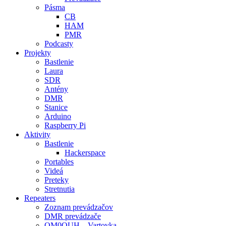
Pásma
CB
HAM
PMR
Podcasty
Projekty
Bastlenie
Laura
SDR
Antény
DMR
Stanice
Arduino
Raspberry Pi
Aktivity
Bastlenie
Hackerspace
Portables
Videá
Preteky
Stretnutia
Repeaters
Zoznam prevádzačov
DMR prevádzače
OM0OUH – Vartovka