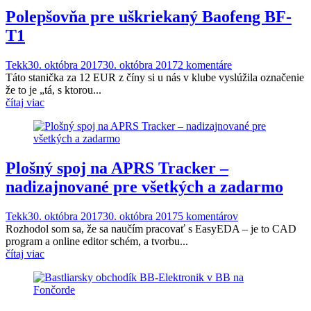
Polepšovňa pre uškriekaný Baofeng BF-
T1
Tekk
30. októbra 2017
30. októbra 2017
2 komentáre
Táto stanička za 12 EUR z číny si u nás v klube vyslúžila označenie
že to je „tá, s ktorou...
čítaj viac
Plošný spoj na APRS Tracker –
nadizajnované pre všetkých a zadarmo
Tekk
30. októbra 2017
30. októbra 2017
5 komentárov
Rozhodol som sa, že sa naučím pracovať s EasyEDA – je to CAD
program a online editor schém, a tvorbu...
čítaj viac