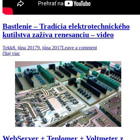
Bastlenie – Tradícia elektrotechnického
kutilstva zažíva renesanciu – video
Tekk
8. júna 2017
9. júna 2017
Leave a comment
čítaj viac
WebServer + Teplomer + Voltmeter z