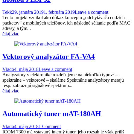
Tekk
29. januára 2019
1. februára 2019
Leave a comment
Tento projekt vznikol ako dôkaz konceptu „odchytávača cudzích
packetov“ z mobilných telefónov, ich následné sčítanie podľa MAC
adresy, a tým...
čítaj viac
Vektorový analyzátor FA-VA4
Vlado
4. mája 2018
Leave a comment
Analyzátory v elektronike rozdeľujeme na niekoľko typov: –
spektrálne – vektorové – skalárne Spektrálne analyzátory merajú
resp. zobrazujú signálové spektrum...
čítaj viac
Automatický tuner mAT-180AH
Vlado
4. mája 2018
1 Comment
ICOM 7300 má vstavaný interný tuner, jeho rozsah je však príliš