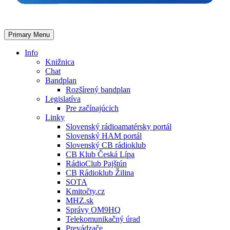
Primary Menu
Info
Knižnica
Chat
Bandplan
Rozšírený bandplan
Legislatíva
Pre začínajúcich
Linky
Slovenský rádioamatérsky portál
Slovenský HAM portál
Slovenský CB rádioklub
CB Klub Česká Lípa
RádioClub Pajštún
CB Rádioklub Žilina
SOTA
Kmitočty.cz
MHZ.sk
Správy OM9HQ
Telekomunikačný úrad
Prevádzače