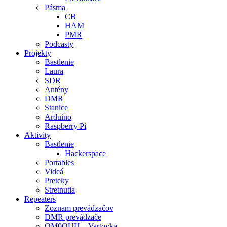
Pásma
CB
HAM
PMR
Podcasty
Projekty
Bastlenie
Laura
SDR
Antény
DMR
Stanice
Arduino
Raspberry Pi
Aktivity
Bastlenie
Hackerspace
Portables
Videá
Preteky
Stretnutia
Repeaters
Zoznam prevádzačov
DMR prevádzače
OM0OUH – Vartovka