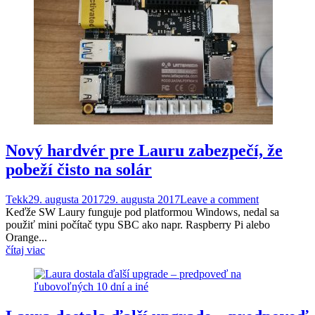
Nový hardvér pre Lauru zabezpečí, že
pobeží čisto na solár
Tekk
29. augusta 2017
29. augusta 2017
Leave a comment
Keďže SW Laury funguje pod platformou Windows, nedal sa
použiť mini počítač typu SBC ako napr. Raspberry Pi alebo
Orange...
čítaj viac