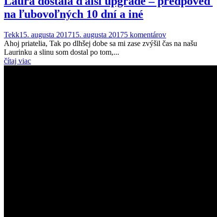
Laura dostala ďalší upgrade – predpoveď
na ľubovoľných 10 dní a iné
Tekk
15. augusta 2017
15. augusta 2017
5 komentárov
Ahoj priatelia, Tak po dlhšej dobe sa mi zase zvýšil čas na našu
Laurinku a slinu som dostal po tom,...
čítaj viac