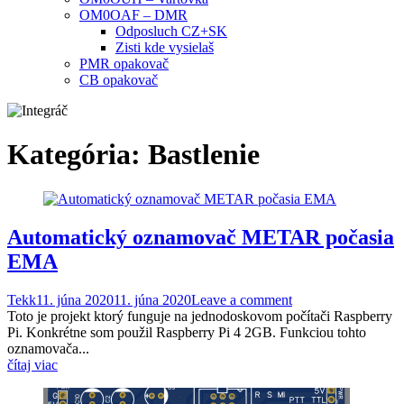
OM0OAF – DMR
Odposluch CZ+SK
Zisti kde vysielaš
PMR opakovač
CB opakovač
Kategória:
Bastlenie
Automatický oznamovač METAR počasia
EMA
Tekk
11. júna 2020
11. júna 2020
Leave a comment
Toto je projekt ktorý funguje na jednodoskovom počítači Raspberry
Pi. Konkrétne som použil Raspberry Pi 4 2GB. Funkciou tohto
oznamovača...
čítaj viac