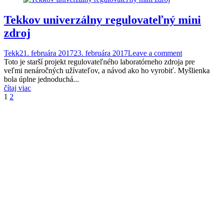
Tekkov univerzálny regulovateľný mini
zdroj
Tekk
21. februára 2017
23. februára 2017
Leave a comment
Toto je starší projekt regulovateľného laboratórneho zdroja pre
veľmi nenáročných užívateľov, a návod ako ho vyrobiť. Myšlienka
bola úplne jednoduchá...
čítaj viac
Stránkovanie
1
2
príspevkov