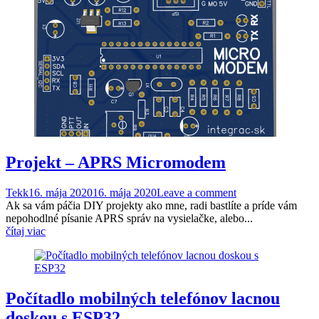
Projekt – APRS Micromodem
Tekk
16. mája 2020
16. mája 2020
Leave a comment
Ak sa vám páčia DIY projekty ako mne, radi bastlíte a príde vám
nepohodlné písanie APRS správ na vysielačke, alebo...
čítaj viac
Počítadlo mobilných telefónov lacnou
doskou s ESP32