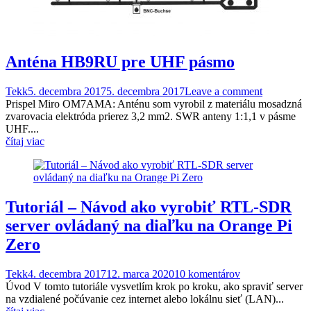
Anténa HB9RU pre UHF pásmo
Tekk
5. decembra 2017
5. decembra 2017
Leave a comment
Prispel Miro OM7AMA: Anténu som vyrobil z materiálu mosadzná
zvarovacia elektróda prierez 3,2 mm2. SWR anteny 1:1,1 v pásme
UHF....
čítaj viac
Tutoriál – Návod ako vyrobiť RTL-SDR
server ovládaný na diaľku na Orange Pi
Zero
Tekk
4. decembra 2017
12. marca 2020
10 komentárov
Úvod V tomto tutoriále vysvetlím krok po kroku, ako spraviť server
na vzdialené počúvanie cez internet alebo lokálnu sieť (LAN)...