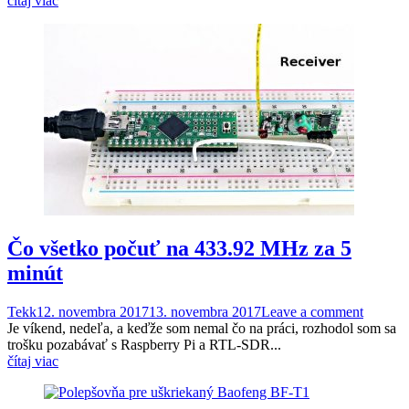
čítaj viac
Čo všetko počuť na 433.92 MHz za 5
minút
Tekk
12. novembra 2017
13. novembra 2017
Leave a comment
Je víkend, nedeľa, a keďže som nemal čo na práci, rozhodol som sa
trošku pozabávať s Raspberry Pi a RTL-SDR...
čítaj viac