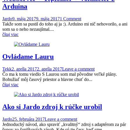
Arduina
Jardo
9. mája 2017
9. mája 2017
1 Comment
Takže som sa pustil do toho aj ja :). Arduino mi nič nehovorilo, a ani
som sa o neho nezaujímal....
čítaj viac
Ovládame Lauru
Tekk
2. apríla 2017
2. apríla 2017
Leave a comment
Čo ma k tomu viedlo S Laurou som mal pôvodne veľké plány.
Bohužiaľ môj časový priestor a hlavne chuť do...
čítaj viac
Ako si Jardo zdroj k rúčke urobil
Jardo
25. februára 2017
Leave a comment
Jednoduchý návod, ako spraviť „kvalitný“ zdroj s adaptérom za pár
šupov zo šuplíkových zásob. Kde sú tie časy, keď sme...