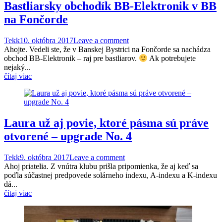
Bastliarsky obchodík BB-Elektronik v BB
na Fončorde
Tekk
10. októbra 2017
Leave a comment
Ahojte. Vedeli ste, že v Banskej Bystrici na Fončorde sa nachádza
obchod BB-Elektronik – raj pre bastliarov.
Ak potrebujete
nejaký...
čítaj viac
Laura už aj povie, ktoré pásma sú práve
otvorené – upgrade No. 4
Tekk
9. októbra 2017
Leave a comment
Ahoj priatelia. Z vnútra klubu prišla pripomienka, že aj keď sa
poďla súčastnej predpovede solárneho indexu, A-indexu a K-indexu
dá...
čítaj viac