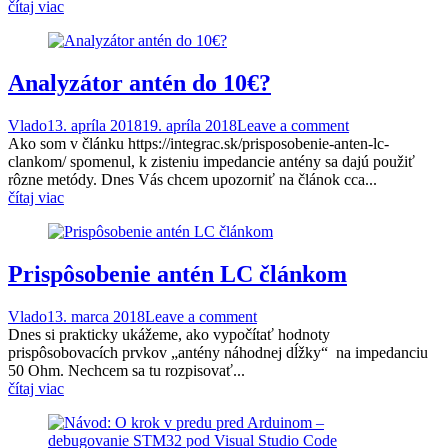
čítaj viac
Analyzátor antén do 10€?
Vlado
13. apríla 2018
19. apríla 2018
Leave a comment
Ako som v článku https://integrac.sk/prisposobenie-anten-lc-
clankom/ spomenul, k zisteniu impedancie antény sa dajú použiť
rôzne metódy. Dnes Vás chcem upozorniť na článok cca...
čítaj viac
Prispôsobenie antén LC článkom
Vlado
13. marca 2018
Leave a comment
Dnes si prakticky ukážeme, ako vypočítať hodnoty
prispôsobovacích prvkov „antény náhodnej dĺžky“ na impedanciu
50 Ohm. Nechcem sa tu rozpisovať...
čítaj viac