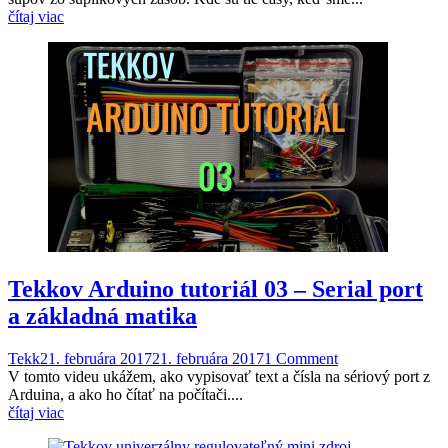
čítaj viac
Tekkov Arduino tutoriál 03 – Serial port
a základná matika
Tekk
21. februára 2017
21. februára 2017
1 Comment
V tomto videu ukážem, ako vypisovať text a čísla na sériový port z
Arduina, a ako ho čítať na počítači....
čítaj viac