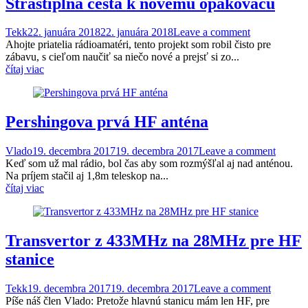
Strastiplná cesta k novému opakovaču
Tekk
22. januára 2018
22. januára 2018
Leave a comment
Ahojte priatelia rádioamatéri, tento projekt som robil čisto pre
zábavu, s cieľom naučiť sa niečo nové a prejsť si zo...
čítaj viac
Pershingova prvá HF anténa
Vlado
19. decembra 2017
19. decembra 2017
Leave a comment
Keď som už mal rádio, bol čas aby som rozmýšľal aj nad anténou.
Na príjem stačil aj 1,8m teleskop na...
čítaj viac
Transvertor z 433MHz na 28MHz pre HF
stanice
Tekk
19. decembra 2017
19. decembra 2017
Leave a comment
Píše náš člen Vlado: Pretože hlavnú stanicu mám len HF, pre