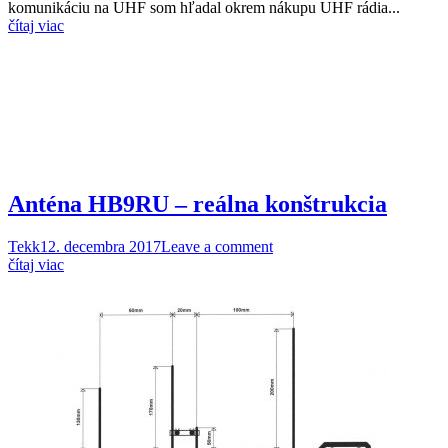
komunikáciu na UHF som hľadal okrem nákupu UHF rádia...
čítaj viac
Anténa HB9RU – reálna konštrukcia
Tekk
12. decembra 2017
Leave a comment
čítaj viac