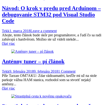
Návod: O krok v predu pred Arduinom –
debugovanie STM32 pod Visual Studio
Code
Tekk
1. marca 2018
Leave a comment
Ahojte, tento článok bude skôr pre programátorov, a ľudí čo sa radi
zabávajú s hardvérom. Možno ste už videli niekde...
čítaj viac
Anténny tuner – pí článok
Tekk
9. februára 2018
9. februára 2018
1 Comment
Píše Tarzan OM7AKU: Zdar rádioamatéri, keďže mi už na stole
parkuje vážna HAM stanica, rozhodol som sa stvoriť nejaký
anténny...
čítaj viac