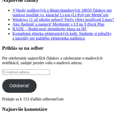
Najnovšie články
Výhody sodíkových a lítium-titanátových 18650 článkov pre
outdoor použitie vs. klasické Li-ion (Li-Pol) pre MeshCore
Windows 11 už nikoho nebaví! Prečo všetci používajú Linux?
Ako flashnúť a nastaviť Meshtastic s UI na T-Deck Plus
RADE – Budúcnosť digitálneho hlasu na HF
Kompletná zbierka elektronických kníh: Stiahnite si príručky
a tutoriály pre každého elektronika nadšenca
Prihlás sa na odber
Pre odoberanie najnovších článkov a odoberanie e-mailových
notifikácií, zadajte prosím vašu e-mailovú adresu.
E-
mailová
adresa
Odoberať
Pridajte sa k 153 ďalším odberateľom
Najnovšie komentáre