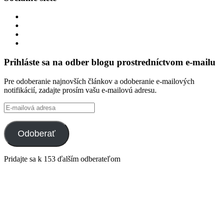
Zobraziť
profil
Zobraziť
integracklub
profil
Zobraziť
na
integracklub
profil
Zobraziť
Facebook
na
tekk
profil
Twitter
na
tekkoooo
Prihláste sa na odber blogu prostredníctvom e-mailu
GitHub
na
YouTube
Pre odoberanie najnovších článkov a odoberanie e-mailových
notifikácií, zadajte prosím vašu e-mailovú adresu.
E-
mailová
adresa
Odoberať
Pridajte sa k 153 ďalším odberateľom