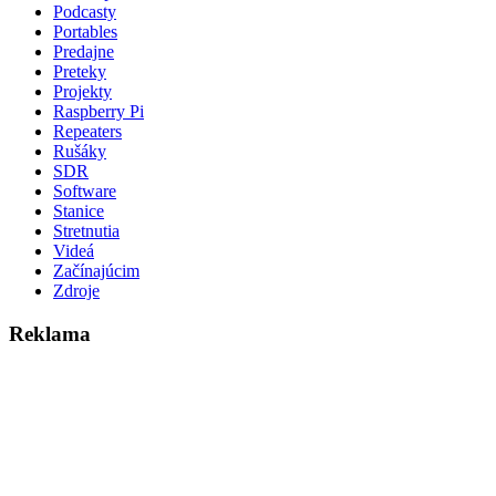
Podcasty
Portables
Predajne
Preteky
Projekty
Raspberry Pi
Repeaters
Rušáky
SDR
Software
Stanice
Stretnutia
Videá
Začínajúcim
Zdroje
Reklama