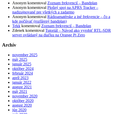
Anonym
komentoval
Zoznam frekvencií – Bandplan
Anonym
komentoval
Plošný spoj na APRS Tracker –
nadizajnované pre všetkých a zadarmo
Anonym
komentoval
Rádioamatérske a iné frekvencie – čo a
kde počúvať (rozšírený bandplan)
Tekk
komentoval
Zoznam frekvencií – Bandplan
Zdenek
komentoval
Tutoriál – Návod ako vyrobiť RTL-SDR
server ovládaný na diaľku na Orange Pi Zero
Archív
november 2025
máj 2025
január 2025
október 2024
február 2024
apríl 2023
január 2022
august 2021
máj 2021
november 2020
október 2020
august 2020
jún 2020