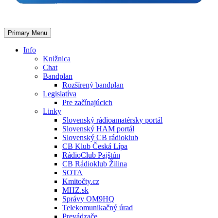
Primary Menu
Info
Knižnica
Chat
Bandplan
Rozšírený bandplan
Legislatíva
Pre začínajúcich
Linky
Slovenský rádioamatérsky portál
Slovenský HAM portál
Slovenský CB rádioklub
CB Klub Česká Lípa
RádioClub Pajštún
CB Rádioklub Žilina
SOTA
Kmitočty.cz
MHZ.sk
Správy OM9HQ
Telekomunikačný úrad
Prevádzače