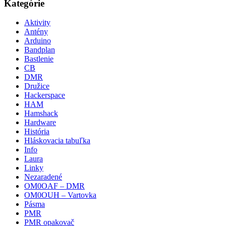
Kategórie
Aktivity
Antény
Arduino
Bandplan
Bastlenie
CB
DMR
Družice
Hackerspace
HAM
Hamshack
Hardware
História
Hláskovacia tabuľka
Info
Laura
Linky
Nezaradené
OM0OAF – DMR
OM0OUH – Vartovka
Pásma
PMR
PMR opakovač