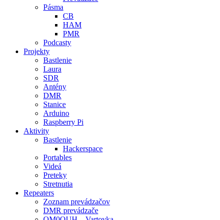
Pásma
CB
HAM
PMR
Podcasty
Projekty
Bastlenie
Laura
SDR
Antény
DMR
Stanice
Arduino
Raspberry Pi
Aktivity
Bastlenie
Hackerspace
Portables
Videá
Preteky
Stretnutia
Repeaters
Zoznam prevádzačov
DMR prevádzače
OM0OUH – Vartovka