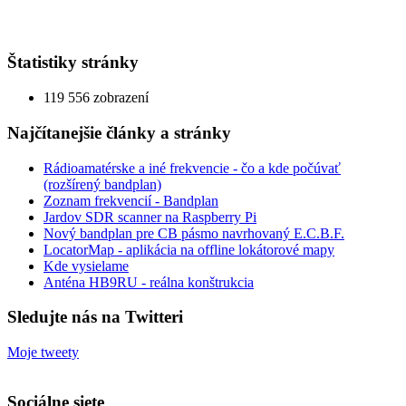
Štatistiky stránky
119 556 zobrazení
Najčítanejšie články a stránky
Rádioamatérske a iné frekvencie - čo a kde počúvať
(rozšírený bandplan)
Zoznam frekvencií - Bandplan
Jardov SDR scanner na Raspberry Pi
Nový bandplan pre CB pásmo navrhovaný E.C.B.F.
LocatorMap - aplikácia na offline lokátorové mapy
Kde vysielame
Anténa HB9RU - reálna konštrukcia
Sledujte nás na Twitteri
Moje tweety
Sociálne siete