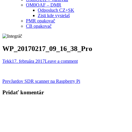
OM0OAF – DMR
Odposluch CZ+SK
Zisti kde vysielaš
PMR opakovač
CB opakovač
WP_20170217_09_16_38_Pro
Tekk
17. februára 2017
Leave a comment
Post
Prev
Jardov SDR scanner na Raspberry Pi
navigation
Pridať komentár