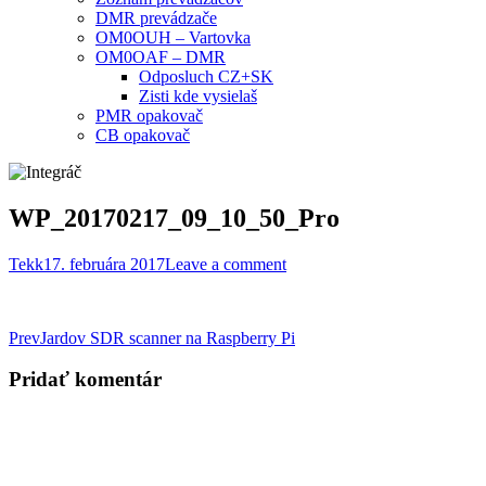
DMR prevádzače
OM0OUH – Vartovka
OM0OAF – DMR
Odposluch CZ+SK
Zisti kde vysielaš
PMR opakovač
CB opakovač
WP_20170217_09_10_50_Pro
Tekk
17. februára 2017
Leave a comment
Post
Prev
Jardov SDR scanner na Raspberry Pi
navigation
Pridať komentár