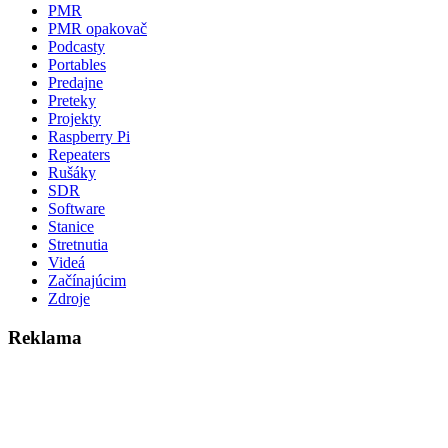
PMR
PMR opakovač
Podcasty
Portables
Predajne
Preteky
Projekty
Raspberry Pi
Repeaters
Rušáky
SDR
Software
Stanice
Stretnutia
Videá
Začínajúcim
Zdroje
Reklama