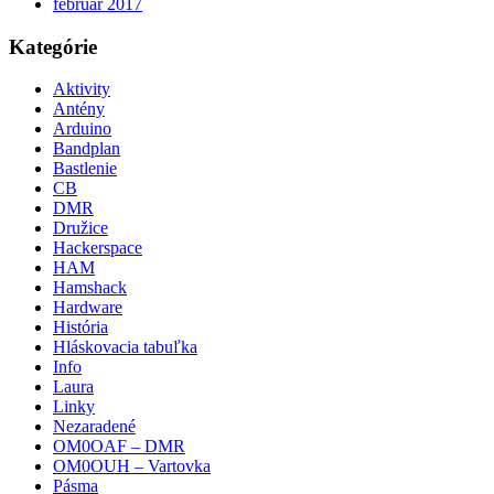
február 2017
Kategórie
Aktivity
Antény
Arduino
Bandplan
Bastlenie
CB
DMR
Družice
Hackerspace
HAM
Hamshack
Hardware
História
Hláskovacia tabuľka
Info
Laura
Linky
Nezaradené
OM0OAF – DMR
OM0OUH – Vartovka
Pásma