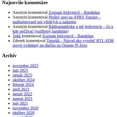
Najnovšie komentáre
Anonym
komentoval
Zoznam frekvencií – Bandplan
Anonym
komentoval
Plošný spoj na APRS Tracker –
nadizajnované pre všetkých a zadarmo
Anonym
komentoval
Rádioamatérske a iné frekvencie – čo a
kde počúvať (rozšírený bandplan)
Tekk
komentoval
Zoznam frekvencií – Bandplan
Zdenek
komentoval
Tutoriál – Návod ako vyrobiť RTL-SDR
server ovládaný na diaľku na Orange Pi Zero
Archív
november 2025
máj 2025
január 2025
október 2024
február 2024
apríl 2023
január 2022
august 2021
máj 2021
november 2020
október 2020