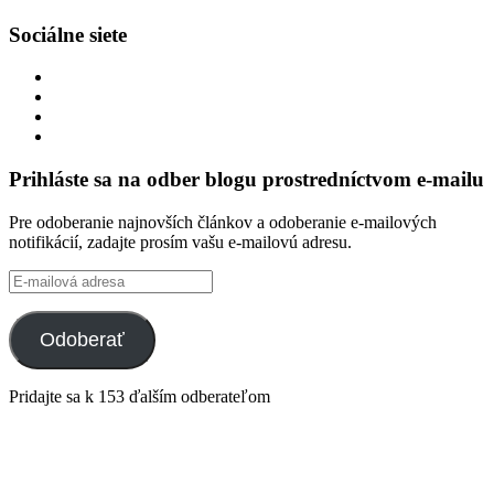
Sociálne siete
Zobraziť
profil
Zobraziť
integracklub
profil
Zobraziť
na
integracklub
profil
Zobraziť
Facebook
na
tekk
profil
Twitter
na
tekkoooo
Prihláste sa na odber blogu prostredníctvom e-mailu
GitHub
na
YouTube
Pre odoberanie najnovších článkov a odoberanie e-mailových
notifikácií, zadajte prosím vašu e-mailovú adresu.
E-
mailová
adresa
Odoberať
Pridajte sa k 153 ďalším odberateľom