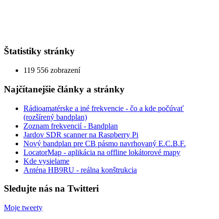
Štatistiky stránky
119 556 zobrazení
Najčítanejšie články a stránky
Rádioamatérske a iné frekvencie - čo a kde počúvať
(rozšírený bandplan)
Zoznam frekvencií - Bandplan
Jardov SDR scanner na Raspberry Pi
Nový bandplan pre CB pásmo navrhovaný E.C.B.F.
LocatorMap - aplikácia na offline lokátorové mapy
Kde vysielame
Anténa HB9RU - reálna konštrukcia
Sledujte nás na Twitteri
Moje tweety