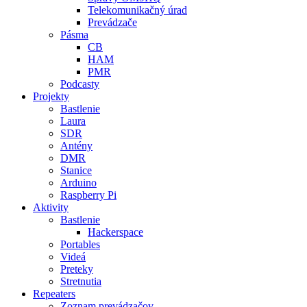
Telekomunikačný úrad
Prevádzače
Pásma
CB
HAM
PMR
Podcasty
Projekty
Bastlenie
Laura
SDR
Antény
DMR
Stanice
Arduino
Raspberry Pi
Aktivity
Bastlenie
Hackerspace
Portables
Videá
Preteky
Stretnutia
Repeaters
Zoznam prevádzačov