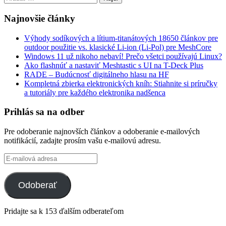
Najnovšie články
Výhody sodíkových a lítium-titanátových 18650 článkov pre
outdoor použitie vs. klasické Li-ion (Li-Pol) pre MeshCore
Windows 11 už nikoho nebaví! Prečo všetci používajú Linux?
Ako flashnúť a nastaviť Meshtastic s UI na T-Deck Plus
RADE – Budúcnosť digitálneho hlasu na HF
Kompletná zbierka elektronických kníh: Stiahnite si príručky
a tutoriály pre každého elektronika nadšenca
Prihlás sa na odber
Pre odoberanie najnovších článkov a odoberanie e-mailových
notifikácií, zadajte prosím vašu e-mailovú adresu.
E-
mailová
adresa
Odoberať
Pridajte sa k 153 ďalším odberateľom