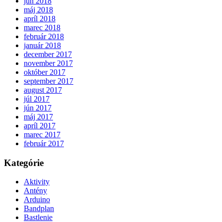
jún 2018
máj 2018
apríl 2018
marec 2018
február 2018
január 2018
december 2017
november 2017
október 2017
september 2017
august 2017
júl 2017
jún 2017
máj 2017
apríl 2017
marec 2017
február 2017
Kategórie
Aktivity
Antény
Arduino
Bandplan
Bastlenie