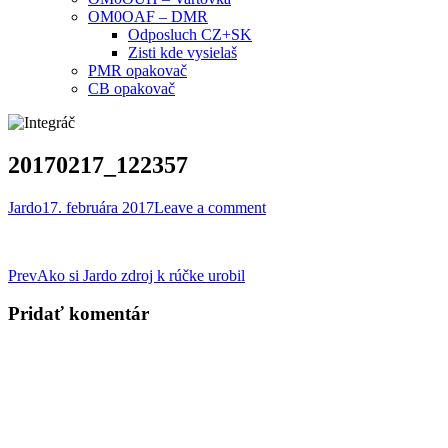
OM0OAF – DMR
Odposluch CZ+SK
Zisti kde vysielaš
PMR opakovač
CB opakovač
20170217_122357
Jardo
17. februára 2017
Leave a comment
Post
Prev
Ako si Jardo zdroj k rúčke urobil
navigation
Pridať komentár