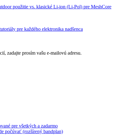
door použitie vs. klasické Li-ion (Li-Pol) pre MeshCore
 tutoriály pre každého elektronika nadšenca
ií, zadajte prosím vašu e-mailovú adresu.
ované pre všetkých a zadarmo
de počúvať (rozšírený bandplan)