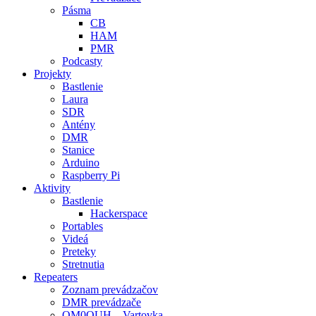
Pásma
CB
HAM
PMR
Podcasty
Projekty
Bastlenie
Laura
SDR
Antény
DMR
Stanice
Arduino
Raspberry Pi
Aktivity
Bastlenie
Hackerspace
Portables
Videá
Preteky
Stretnutia
Repeaters
Zoznam prevádzačov
DMR prevádzače
OM0OUH – Vartovka