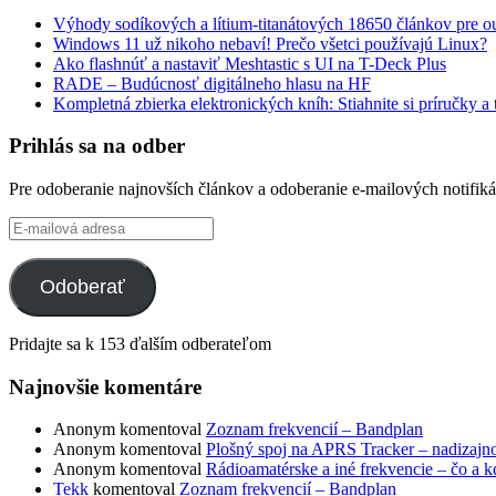
Výhody sodíkových a lítium-titanátových 18650 článkov pre out
Windows 11 už nikoho nebaví! Prečo všetci používajú Linux?
Ako flashnúť a nastaviť Meshtastic s UI na T-Deck Plus
RADE – Budúcnosť digitálneho hlasu na HF
Kompletná zbierka elektronických kníh: Stiahnite si príručky a
Prihlás sa na odber
Pre odoberanie najnovších článkov a odoberanie e-mailových notifikác
E-
mailová
adresa
Odoberať
Pridajte sa k 153 ďalším odberateľom
Najnovšie komentáre
Anonym
komentoval
Zoznam frekvencií – Bandplan
Anonym
komentoval
Plošný spoj na APRS Tracker – nadizajn
Anonym
komentoval
Rádioamatérske a iné frekvencie – čo a k
Tekk
komentoval
Zoznam frekvencií – Bandplan