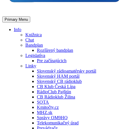
Primary Menu
Info
Knižnica
Chat
Bandplan
Rozšírený bandplan
Legislatíva
Pre začínajúcich
Linky
Slovenský rádioamatérsky portál
Slovenský HAM portál
Slovenský CB rádioklub
CB Klub Česká Lípa
RádioClub Pajštún
CB Rádioklub Žilina
SOTA
Kmitočty.cz
MHZ.sk
Správy OM9HQ
Telekomunikačný úrad
Prevádzače