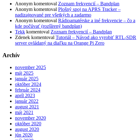
Anonym
komentoval
Zoznam frekvencií – Bandplan
Anonym
komentoval
Plošný spoj na APRS Tracker –
nadizajnované pre všetkých a zadarmo
Anonym
komentoval
Rádioamatérske a iné frekvencie – čo a
kde počúvať (rozšírený bandplan)
Tekk
komentoval
Zoznam frekvencií – Bandplan
Zdenek
komentoval
Tutoriál – Návod ako vyrobiť RTL-SDR
server ovládaný na diaľku na Orange Pi Zero
Archív
november 2025
máj 2025
január 2025
október 2024
február 2024
apríl 2023
január 2022
august 2021
máj 2021
november 2020
október 2020
august 2020
jún 2020