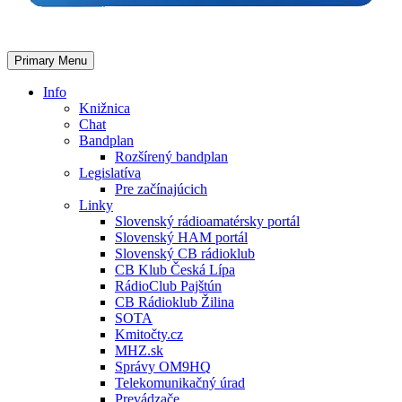
Primary Menu
Info
Knižnica
Chat
Bandplan
Rozšírený bandplan
Legislatíva
Pre začínajúcich
Linky
Slovenský rádioamatérsky portál
Slovenský HAM portál
Slovenský CB rádioklub
CB Klub Česká Lípa
RádioClub Pajštún
CB Rádioklub Žilina
SOTA
Kmitočty.cz
MHZ.sk
Správy OM9HQ
Telekomunikačný úrad
Prevádzače