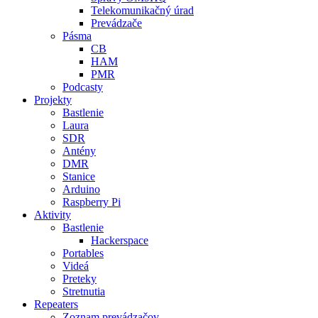
Telekomunikačný úrad
Prevádzače
Pásma
CB
HAM
PMR
Podcasty
Projekty
Bastlenie
Laura
SDR
Antény
DMR
Stanice
Arduino
Raspberry Pi
Aktivity
Bastlenie
Hackerspace
Portables
Videá
Preteky
Stretnutia
Repeaters
Zoznam prevádzačov