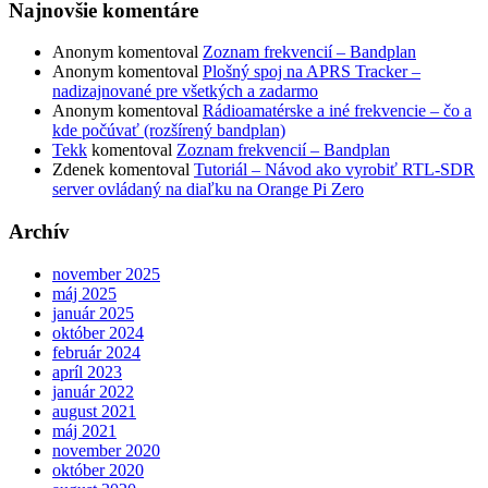
Najnovšie komentáre
Anonym
komentoval
Zoznam frekvencií – Bandplan
Anonym
komentoval
Plošný spoj na APRS Tracker –
nadizajnované pre všetkých a zadarmo
Anonym
komentoval
Rádioamatérske a iné frekvencie – čo a
kde počúvať (rozšírený bandplan)
Tekk
komentoval
Zoznam frekvencií – Bandplan
Zdenek
komentoval
Tutoriál – Návod ako vyrobiť RTL-SDR
server ovládaný na diaľku na Orange Pi Zero
Archív
november 2025
máj 2025
január 2025
október 2024
február 2024
apríl 2023
január 2022
august 2021
máj 2021
november 2020
október 2020