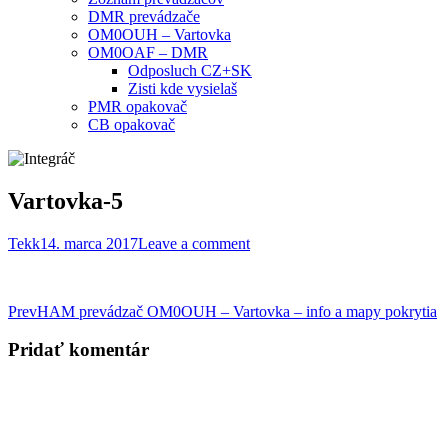
DMR prevádzače
OM0OUH – Vartovka
OM0OAF – DMR
Odposluch CZ+SK
Zisti kde vysielaš
PMR opakovač
CB opakovač
Vartovka-5
Tekk
14. marca 2017
Leave a comment
Post
Prev
HAM prevádzač OM0OUH – Vartovka – info a mapy pokrytia
navigation
Pridať komentár