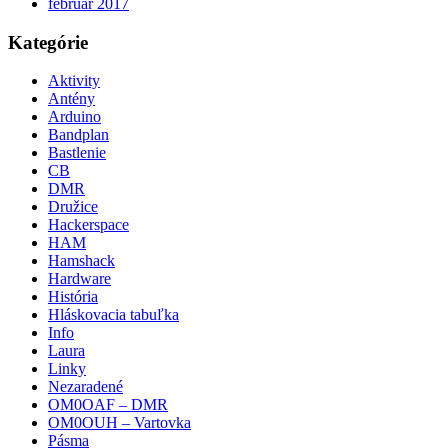
február 2017
Kategórie
Aktivity
Antény
Arduino
Bandplan
Bastlenie
CB
DMR
Družice
Hackerspace
HAM
Hamshack
Hardware
História
Hláskovacia tabuľka
Info
Laura
Linky
Nezaradené
OM0OAF – DMR
OM0OUH – Vartovka
Pásma