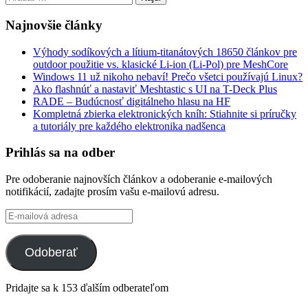
Najnovšie články
Výhody sodíkových a lítium-titanátových 18650 článkov pre
outdoor použitie vs. klasické Li-ion (Li-Pol) pre MeshCore
Windows 11 už nikoho nebaví! Prečo všetci používajú Linux?
Ako flashnúť a nastaviť Meshtastic s UI na T-Deck Plus
RADE – Budúcnosť digitálneho hlasu na HF
Kompletná zbierka elektronických kníh: Stiahnite si príručky
a tutoriály pre každého elektronika nadšenca
Prihlás sa na odber
Pre odoberanie najnovších článkov a odoberanie e-mailových
notifikácií, zadajte prosím vašu e-mailovú adresu.
E-
mailová
adresa
Odoberať
Pridajte sa k 153 ďalším odberateľom