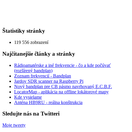
Štatistiky stránky
119 556 zobrazení
Najčítanejšie články a stránky
Rádioamatérske a iné frekvencie - čo a kde počúvať
(rozšírený bandplan)
Zoznam frekvencií - Bandplan
Jardov SDR scanner na Raspberry Pi
Nový bandplan pre CB pásmo navrhovaný E.C.B.F.
LocatorMap - aplikácia na offline lokátorové mapy
Kde vysielame
Anténa HB9RU - reálna konštrukcia
Sledujte nás na Twitteri
Moje tweety