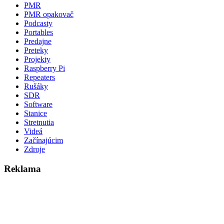
PMR
PMR opakovač
Podcasty
Portables
Predajne
Preteky
Projekty
Raspberry Pi
Repeaters
Rušáky
SDR
Software
Stanice
Stretnutia
Videá
Začínajúcim
Zdroje
Reklama