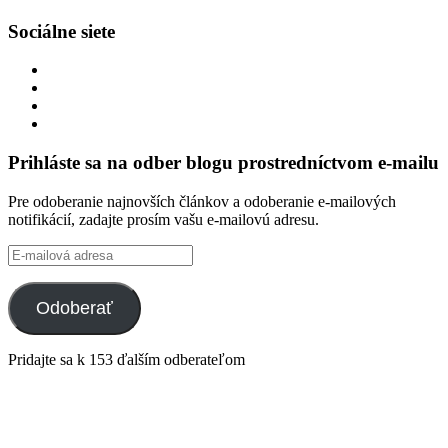
Sociálne siete
Zobraziť
profil
Zobraziť
integracklub
profil
Zobraziť
na
integracklub
profil
Zobraziť
Facebook
na
tekk
profil
Twitter
na
tekkoooo
Prihláste sa na odber blogu prostredníctvom e-mailu
GitHub
na
YouTube
Pre odoberanie najnovších článkov a odoberanie e-mailových
notifikácií, zadajte prosím vašu e-mailovú adresu.
E-
mailová
adresa
Odoberať
Pridajte sa k 153 ďalším odberateľom