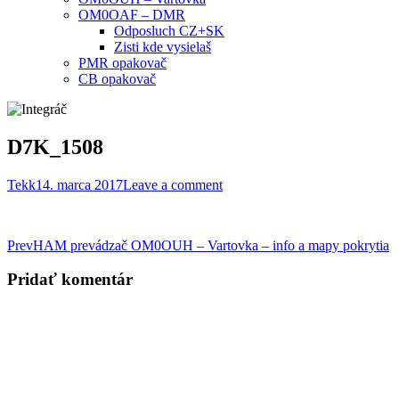
OM0OAF – DMR
Odposluch CZ+SK
Zisti kde vysielaš
PMR opakovač
CB opakovač
D7K_1508
Tekk
14. marca 2017
Leave a comment
Post
Prev
HAM prevádzač OM0OUH – Vartovka – info a mapy pokrytia
navigation
Pridať komentár