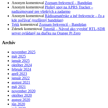
Anonym
komentoval
Zoznam frekvencií – Bandplan
Anonym
komentoval
Plošný spoj na APRS Tracker –
nadizajnované pre všetkých a zadarmo
Anonym
komentoval
Rádioamatérske a iné frekvencie – čo a
kde počúvať (rozšírený bandplan)
Tekk
komentoval
Zoznam frekvencií – Bandplan
Zdenek
komentoval
Tutoriál – Návod ako vyrobiť RTL-SDR
server ovládaný na diaľku na Orange Pi Zero
Archív
november 2025
máj 2025
január 2025
október 2024
február 2024
apríl 2023
január 2022
august 2021
máj 2021
november 2020
október 2020
august 2020
jún 2020