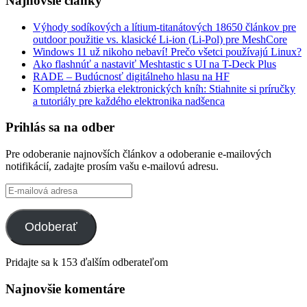
Najnovšie články
Výhody sodíkových a lítium-titanátových 18650 článkov pre
outdoor použitie vs. klasické Li-ion (Li-Pol) pre MeshCore
Windows 11 už nikoho nebaví! Prečo všetci používajú Linux?
Ako flashnúť a nastaviť Meshtastic s UI na T-Deck Plus
RADE – Budúcnosť digitálneho hlasu na HF
Kompletná zbierka elektronických kníh: Stiahnite si príručky
a tutoriály pre každého elektronika nadšenca
Prihlás sa na odber
Pre odoberanie najnovších článkov a odoberanie e-mailových
notifikácií, zadajte prosím vašu e-mailovú adresu.
E-
mailová
adresa
Odoberať
Pridajte sa k 153 ďalším odberateľom
Najnovšie komentáre