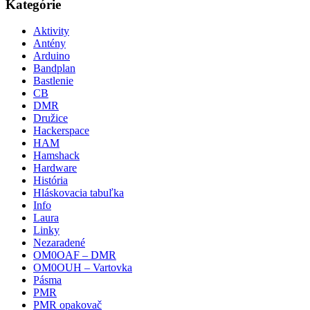
Kategórie
Aktivity
Antény
Arduino
Bandplan
Bastlenie
CB
DMR
Družice
Hackerspace
HAM
Hamshack
Hardware
História
Hláskovacia tabuľka
Info
Laura
Linky
Nezaradené
OM0OAF – DMR
OM0OUH – Vartovka
Pásma
PMR
PMR opakovač