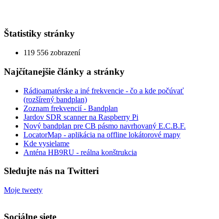
Štatistiky stránky
119 556 zobrazení
Najčítanejšie články a stránky
Rádioamatérske a iné frekvencie - čo a kde počúvať
(rozšírený bandplan)
Zoznam frekvencií - Bandplan
Jardov SDR scanner na Raspberry Pi
Nový bandplan pre CB pásmo navrhovaný E.C.B.F.
LocatorMap - aplikácia na offline lokátorové mapy
Kde vysielame
Anténa HB9RU - reálna konštrukcia
Sledujte nás na Twitteri
Moje tweety
Sociálne siete