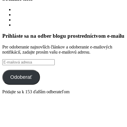
Zobraziť
profil
Zobraziť
integracklub
profil
Zobraziť
na
integracklub
profil
Zobraziť
Facebook
na
tekk
profil
Twitter
na
tekkoooo
Prihláste sa na odber blogu prostredníctvom e-mailu
GitHub
na
YouTube
Pre odoberanie najnovších článkov a odoberanie e-mailových
notifikácií, zadajte prosím vašu e-mailovú adresu.
E-
mailová
adresa
Odoberať
Pridajte sa k 153 ďalším odberateľom