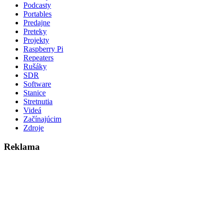
Podcasty
Portables
Predajne
Preteky
Projekty
Raspberry Pi
Repeaters
Rušáky
SDR
Software
Stanice
Stretnutia
Videá
Začínajúcim
Zdroje
Reklama