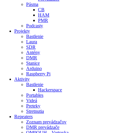
Pásma
CB
HAM
PMR
Podcasty
Projekty
Bastlenie
Laura
SDR
Antény
DMR
Stanice
Arduino
Raspberry Pi
Aktivity
Bastlenie
Hackerspace
Portables
Videá
Preteky
Stretnutia
Repeaters
Zoznam prevádzačov
DMR prevádzače
OM0OUH – Vartovka