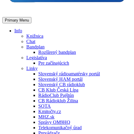
Primary Menu
Info
Knižnica
Chat
Bandplan
Rozšírený bandplan
Legislatíva
Pre začínajúcich
Linky
Slovenský rádioamatérsky portál
Slovenský HAM portál
Slovenský CB rádioklub
CB Klub Česká Lípa
RádioClub Pajštún
CB Rádioklub Žilina
SOTA
Kmitočty.cz
MHZ.sk
Správy OM9HQ
Telekomunikačný úrad
Prevádzače