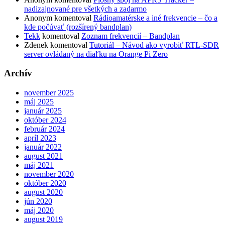
nadizajnované pre všetkých a zadarmo
Anonym
komentoval
Rádioamatérske a iné frekvencie – čo a
kde počúvať (rozšírený bandplan)
Tekk
komentoval
Zoznam frekvencií – Bandplan
Zdenek
komentoval
Tutoriál – Návod ako vyrobiť RTL-SDR
server ovládaný na diaľku na Orange Pi Zero
Archív
november 2025
máj 2025
január 2025
október 2024
február 2024
apríl 2023
január 2022
august 2021
máj 2021
november 2020
október 2020
august 2020
jún 2020
máj 2020
august 2019