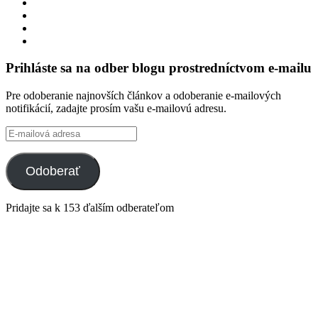
Zobraziť
profil
Zobraziť
integracklub
profil
Zobraziť
na
integracklub
profil
Zobraziť
Facebook
na
tekk
profil
Twitter
na
tekkoooo
Prihláste sa na odber blogu prostredníctvom e-mailu
GitHub
na
YouTube
Pre odoberanie najnovších článkov a odoberanie e-mailových
notifikácií, zadajte prosím vašu e-mailovú adresu.
E-
mailová
adresa
Odoberať
Pridajte sa k 153 ďalším odberateľom