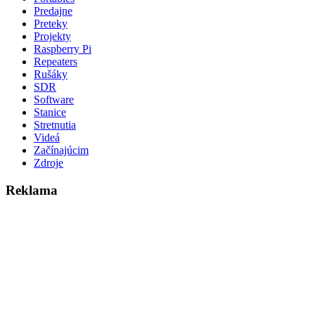
Predajne
Preteky
Projekty
Raspberry Pi
Repeaters
Rušáky
SDR
Software
Stanice
Stretnutia
Videá
Začínajúcim
Zdroje
Reklama