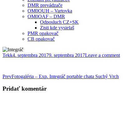
DMR prevádzače
OM0OUH – Vartovka
OM0OAF – DMR
Odposluch CZ+SK
Zisti kde vysielaš
PMR opakovač
CB opakovač
Tekk
4. septembra 2017
9. septembra 2017
Leave a comment
Post
Prev
Fotogaléria – Exp. Integráč portable chata Suchý Vrch
navigation
Pridať komentár