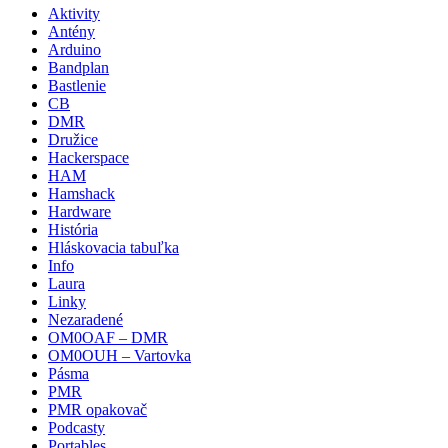
Aktivity
Antény
Arduino
Bandplan
Bastlenie
CB
DMR
Družice
Hackerspace
HAM
Hamshack
Hardware
História
Hláskovacia tabuľka
Info
Laura
Linky
Nezaradené
OM0OAF – DMR
OM0OUH – Vartovka
Pásma
PMR
PMR opakovač
Podcasty
Portables