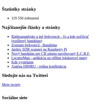
Štatistiky stránky
119 556 zobrazení
Najčítanejšie články a stránky
Rádioamatérske a iné frekvencie - čo a kde počúvať
(rozšírený bandplan)
Zoznam frekvencií - Bandplan
Jardov SDR scanner na Raspberry Pi
Nový bandplan pre CB pásmo navrhovaný E.C.B.F.
LocatorMap - aplikácia na offline lokátorové mapy
Kde vysielame
Anténa HB9RU - reálna konštrukcia
Sledujte nás na Twitteri
Moje tweety
Sociálne siete