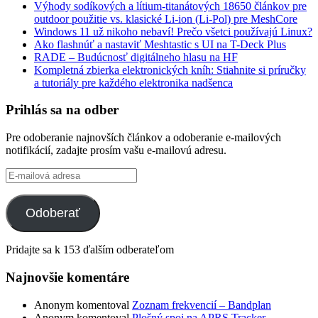
Výhody sodíkových a lítium-titanátových 18650 článkov pre
outdoor použitie vs. klasické Li-ion (Li-Pol) pre MeshCore
Windows 11 už nikoho nebaví! Prečo všetci používajú Linux?
Ako flashnúť a nastaviť Meshtastic s UI na T-Deck Plus
RADE – Budúcnosť digitálneho hlasu na HF
Kompletná zbierka elektronických kníh: Stiahnite si príručky
a tutoriály pre každého elektronika nadšenca
Prihlás sa na odber
Pre odoberanie najnovších článkov a odoberanie e-mailových
notifikácií, zadajte prosím vašu e-mailovú adresu.
E-
mailová
adresa
Odoberať
Pridajte sa k 153 ďalším odberateľom
Najnovšie komentáre
Anonym
komentoval
Zoznam frekvencií – Bandplan
Anonym
komentoval
Plošný spoj na APRS Tracker –