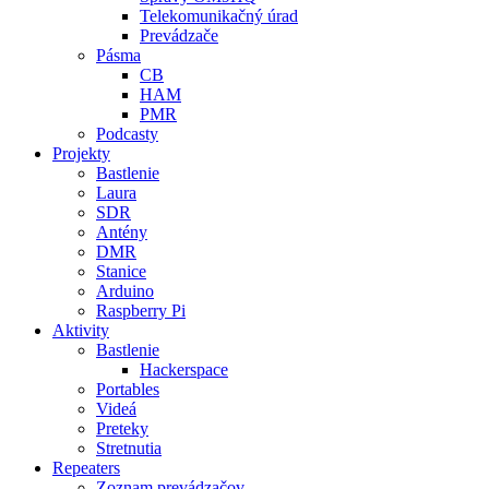
Telekomunikačný úrad
Prevádzače
Pásma
CB
HAM
PMR
Podcasty
Projekty
Bastlenie
Laura
SDR
Antény
DMR
Stanice
Arduino
Raspberry Pi
Aktivity
Bastlenie
Hackerspace
Portables
Videá
Preteky
Stretnutia
Repeaters
Zoznam prevádzačov