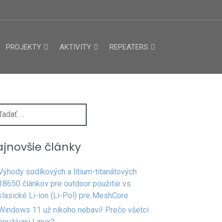
PROJEKTY
AKTIVITY
REPEATERS
dať:
jnovšie články
Výhody sodíkových a lítium-titanátových
18650 článkov pre outdoor použitie vs.
klasické Li-ion (Li-Pol) pre MeshCore
Windows 11 už nikoho nebaví! Prečo všetci
používajú Linux?