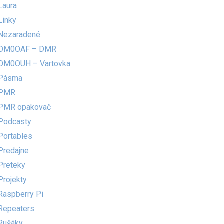
Laura
Linky
Nezaradené
OM0OAF – DMR
OM0OUH – Vartovka
Pásma
PMR
PMR opakovač
Podcasty
Portables
Predajne
Preteky
Projekty
Raspberry Pi
Repeaters
Rušáky