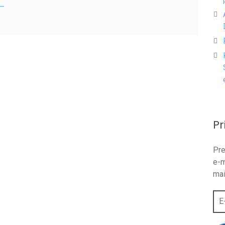
 –
Pr
Pre
e-m
mai
E-
mai
adr