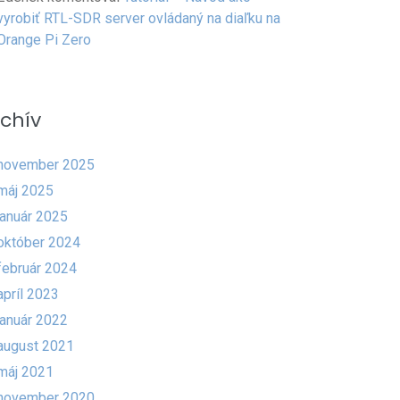
vyrobiť RTL-SDR server ovládaný na diaľku na
Orange Pi Zero
chív
november 2025
máj 2025
január 2025
október 2024
február 2024
apríl 2023
január 2022
august 2021
máj 2021
november 2020