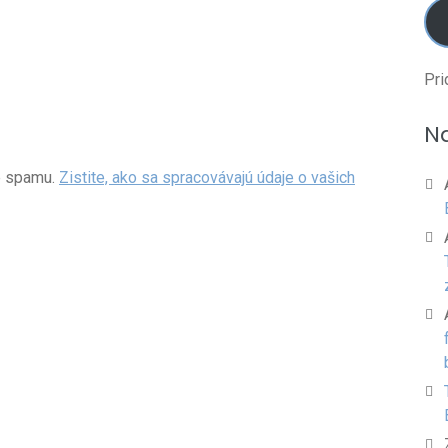
Pri
N
e spamu.
Zistite, ako sa spracovávajú údaje o vašich