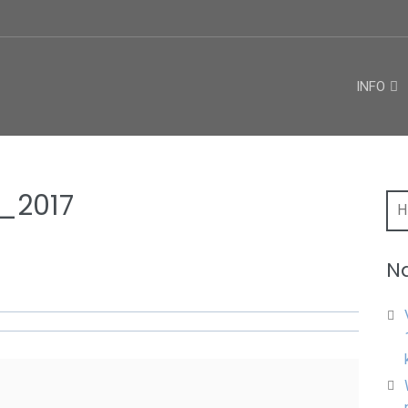
INFO
_2017
Hľa
Na