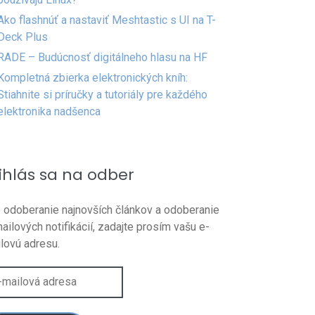
Ako flashnúť a nastaviť Meshtastic s UI na T-
Deck Plus
RADE – Budúcnosť digitálneho hlasu na HF
Kompletná zbierka elektronických kníh:
Stiahnite si príručky a tutoriály pre každého
elektronika nadšenca
ihlás sa na odber
 odoberanie najnovších článkov a odoberanie
ailových notifikácií, zadajte prosím vašu e-
lovú adresu.
lová
esa