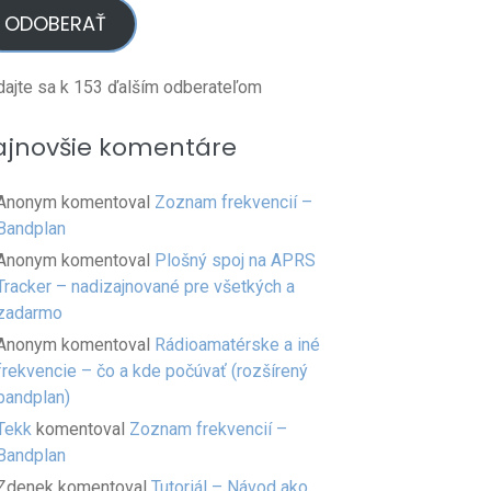
ODOBERAŤ
dajte sa k 153 ďalším odberateľom
ajnovšie komentáre
Anonym
komentoval
Zoznam frekvencií –
Bandplan
Anonym
komentoval
Plošný spoj na APRS
Tracker – nadizajnované pre všetkých a
zadarmo
Anonym
komentoval
Rádioamatérske a iné
frekvencie – čo a kde počúvať (rozšírený
bandplan)
Tekk
komentoval
Zoznam frekvencií –
Bandplan
Zdenek
komentoval
Tutoriál – Návod ako