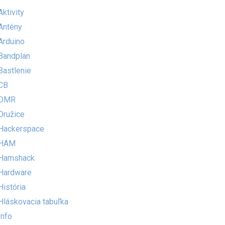
Aktivity
Antény
Arduino
Bandplan
Bastlenie
CB
DMR
Družice
Hackerspace
HAM
Hamshack
Hardware
História
Hláskovacia tabuľka
Info