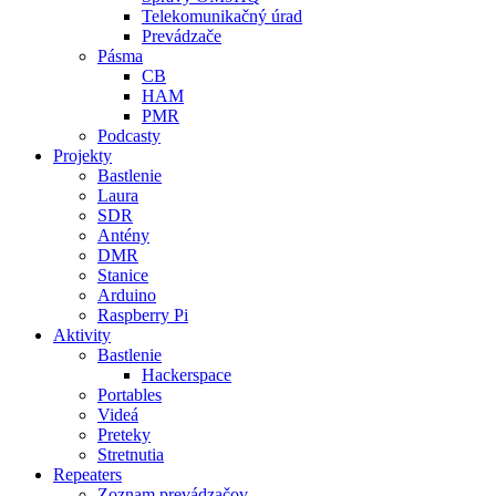
Telekomunikačný úrad
Prevádzače
Pásma
CB
HAM
PMR
Podcasty
Projekty
Bastlenie
Laura
SDR
Antény
DMR
Stanice
Arduino
Raspberry Pi
Aktivity
Bastlenie
Hackerspace
Portables
Videá
Preteky
Stretnutia
Repeaters
Zoznam prevádzačov