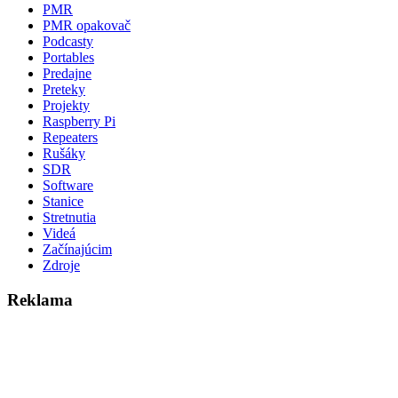
PMR
PMR opakovač
Podcasty
Portables
Predajne
Preteky
Projekty
Raspberry Pi
Repeaters
Rušáky
SDR
Software
Stanice
Stretnutia
Videá
Začínajúcim
Zdroje
Reklama