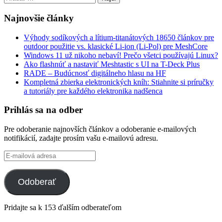
Najnovšie články
Výhody sodíkových a lítium-titanátových 18650 článkov pre
outdoor použitie vs. klasické Li-ion (Li-Pol) pre MeshCore
Windows 11 už nikoho nebaví! Prečo všetci používajú Linux?
Ako flashnúť a nastaviť Meshtastic s UI na T-Deck Plus
RADE – Budúcnosť digitálneho hlasu na HF
Kompletná zbierka elektronických kníh: Stiahnite si príručky
a tutoriály pre každého elektronika nadšenca
Prihlás sa na odber
Pre odoberanie najnovších článkov a odoberanie e-mailových
notifikácií, zadajte prosím vašu e-mailovú adresu.
E-
mailová
adresa
Odoberať
Pridajte sa k 153 ďalším odberateľom