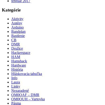
február 2017
Kategórie
Aktivity
Antény
Arduino
Bandplan
Bastlenie
CB
DMR
Družice
Hackerspace
HAM
Hamshack
Hardware
História
Hláskovacia tabuľka
Info
Laura
Linky
Nezaradené
OM0OAF – DMR
OM0OUH – Vartovka
Pásma