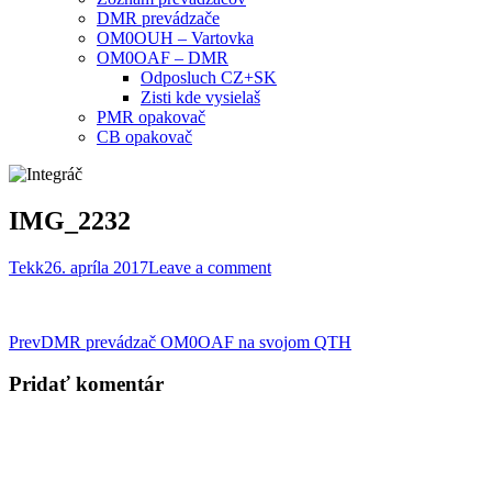
DMR prevádzače
OM0OUH – Vartovka
OM0OAF – DMR
Odposluch CZ+SK
Zisti kde vysielaš
PMR opakovač
CB opakovač
IMG_2232
Tekk
26. apríla 2017
Leave a comment
Post
Prev
DMR prevádzač OM0OAF na svojom QTH
navigation
Pridať komentár