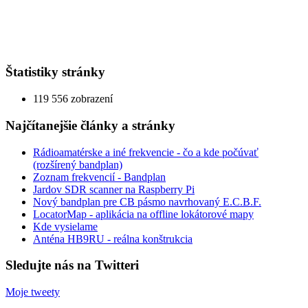
Štatistiky stránky
119 556 zobrazení
Najčítanejšie články a stránky
Rádioamatérske a iné frekvencie - čo a kde počúvať
(rozšírený bandplan)
Zoznam frekvencií - Bandplan
Jardov SDR scanner na Raspberry Pi
Nový bandplan pre CB pásmo navrhovaný E.C.B.F.
LocatorMap - aplikácia na offline lokátorové mapy
Kde vysielame
Anténa HB9RU - reálna konštrukcia
Sledujte nás na Twitteri
Moje tweety