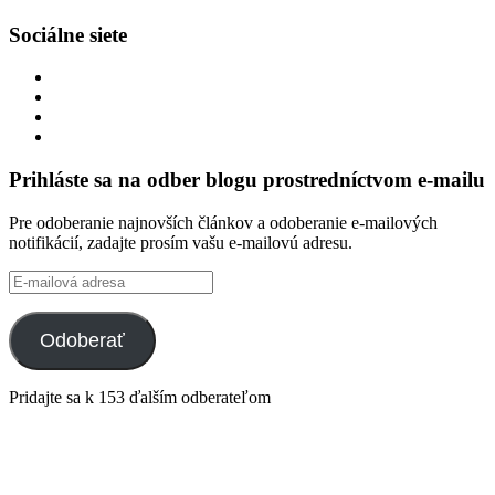
Sociálne siete
Zobraziť
profil
Zobraziť
integracklub
profil
Zobraziť
na
integracklub
profil
Zobraziť
Facebook
na
tekk
profil
Twitter
na
tekkoooo
Prihláste sa na odber blogu prostredníctvom e-mailu
GitHub
na
YouTube
Pre odoberanie najnovších článkov a odoberanie e-mailových
notifikácií, zadajte prosím vašu e-mailovú adresu.
E-
mailová
adresa
Odoberať
Pridajte sa k 153 ďalším odberateľom