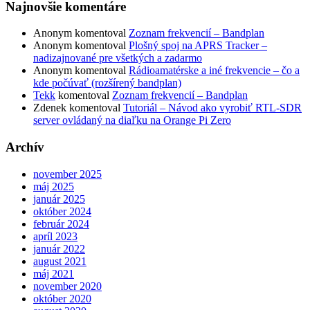
Najnovšie komentáre
Anonym
komentoval
Zoznam frekvencií – Bandplan
Anonym
komentoval
Plošný spoj na APRS Tracker –
nadizajnované pre všetkých a zadarmo
Anonym
komentoval
Rádioamatérske a iné frekvencie – čo a
kde počúvať (rozšírený bandplan)
Tekk
komentoval
Zoznam frekvencií – Bandplan
Zdenek
komentoval
Tutoriál – Návod ako vyrobiť RTL-SDR
server ovládaný na diaľku na Orange Pi Zero
Archív
november 2025
máj 2025
január 2025
október 2024
február 2024
apríl 2023
január 2022
august 2021
máj 2021
november 2020
október 2020