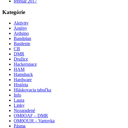
február 2017
Kategórie
Aktivity
Antény
Arduino
Bandplan
Bastlenie
CB
DMR
Družice
Hackerspace
HAM
Hamshack
Hardware
História
Hláskovacia tabuľka
Info
Laura
Linky
Nezaradené
OM0OAF – DMR
OM0OUH – Vartovka
Pásma