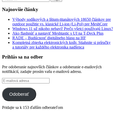
Najnovšie články
Výhody sodíkových a lítium-titanátových 18650 článkov pre
outdoor použitie vs. klasické Li-ion (Li-Pol) pre MeshCore
Windows 11 už nikoho nebaví! Prečo všetci používajú Linux?
Ako flashnúť a nastaviť Meshtastic s UI na T-Deck Plus
RADE – Budúcnosť digitálneho hlasu na HF
Kompletná zbierka elektronických kníh: Stiahnite si príručky
a tutoriály pre každého elektronika nadšenca
Prihlás sa na odber
Pre odoberanie najnovších článkov a odoberanie e-mailových
notifikácií, zadajte prosím vašu e-mailovú adresu.
E-
mailová
adresa
Odoberať
Pridajte sa k 153 ďalším odberateľom