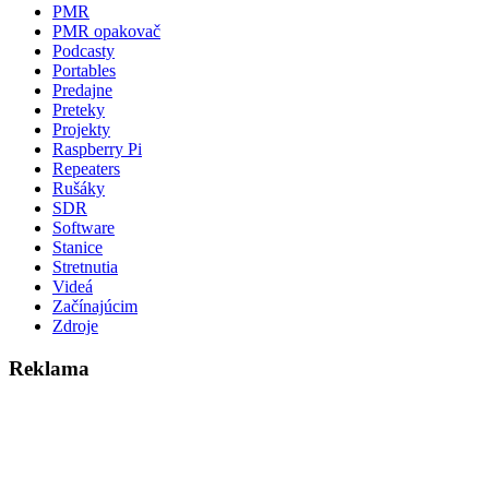
PMR
PMR opakovač
Podcasty
Portables
Predajne
Preteky
Projekty
Raspberry Pi
Repeaters
Rušáky
SDR
Software
Stanice
Stretnutia
Videá
Začínajúcim
Zdroje
Reklama