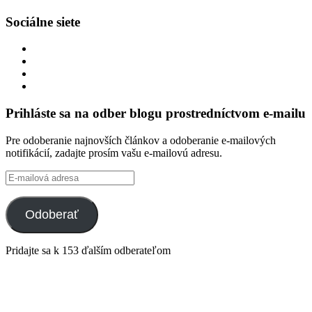
Sociálne siete
Zobraziť
profil
Zobraziť
integracklub
profil
Zobraziť
na
integracklub
profil
Zobraziť
Facebook
na
tekk
profil
Twitter
na
tekkoooo
Prihláste sa na odber blogu prostredníctvom e-mailu
GitHub
na
YouTube
Pre odoberanie najnovších článkov a odoberanie e-mailových
notifikácií, zadajte prosím vašu e-mailovú adresu.
E-
mailová
adresa
Odoberať
Pridajte sa k 153 ďalším odberateľom