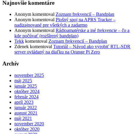
Najnovšie komentáre
Anonym
komentoval
Zoznam frekvencií – Bandplan
Anonym
komentoval
Plošný spoj na APRS Tracker –
nadizajnované pre všetkých a zadarmo
Anonym
komentoval
Rádioamatérske a iné frekvencie – čo a
kde počúvať (rozšírený bandplan)
Tekk
komentoval
Zoznam frekvencií – Bandplan
Zdenek
komentoval
Tutoriál – Návod ako vyrobiť RTL-SDR
server ovládaný na diaľku na Orange Pi Zero
Archív
november 2025
máj 2025
január 2025
október 2024
február 2024
apríl 2023
január 2022
august 2021
máj 2021
november 2020
október 2020