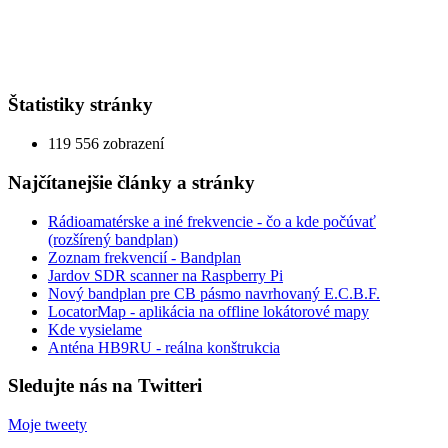
Štatistiky stránky
119 556 zobrazení
Najčítanejšie články a stránky
Rádioamatérske a iné frekvencie - čo a kde počúvať
(rozšírený bandplan)
Zoznam frekvencií - Bandplan
Jardov SDR scanner na Raspberry Pi
Nový bandplan pre CB pásmo navrhovaný E.C.B.F.
LocatorMap - aplikácia na offline lokátorové mapy
Kde vysielame
Anténa HB9RU - reálna konštrukcia
Sledujte nás na Twitteri
Moje tweety