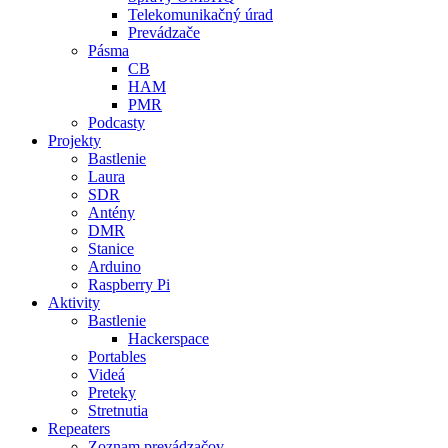
Telekomunikačný úrad
Prevádzače
Pásma
CB
HAM
PMR
Podcasty
Projekty
Bastlenie
Laura
SDR
Antény
DMR
Stanice
Arduino
Raspberry Pi
Aktivity
Bastlenie
Hackerspace
Portables
Videá
Preteky
Stretnutia
Repeaters
Zoznam prevádzačov