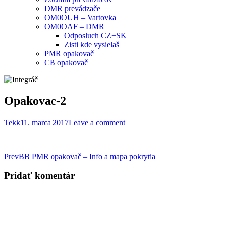
DMR prevádzače
OM0OUH – Vartovka
OM0OAF – DMR
Odposluch CZ+SK
Zisti kde vysielaš
PMR opakovač
CB opakovač
Opakovac-2
Tekk
11. marca 2017
Leave a comment
Post
Prev
BB PMR opakovač – Info a mapa pokrytia
navigation
Pridať komentár