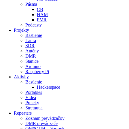
Pásma
CB
HAM
PMR
Podcasty
Projekty
Bastlenie
Laura
SDR
Antény
DMR
Stanice
Arduino
Raspberry Pi
Aktivity
Bastlenie
Hackerspace
Portables
Videá
Preteky
Stretnutia
Repeaters
Zoznam prevádzačov
DMR prevádzače
OM0OUH – Vartovka