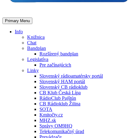
Primary Menu
Info
Knižnica
Chat
Bandplan
Rozšírený bandplan
Legislatíva
Pre začínajúcich
Linky
Slovenský rádioamatérsky portál
Slovenský HAM portál
Slovenský CB rádioklub
CB Klub Česká Lípa
RádioClub Pajštún
CB Rádioklub Žilina
SOTA
Kmitočty.cz
MHZ.sk
Správy OM9HQ
Telekomunikačný úrad
Prevádzače