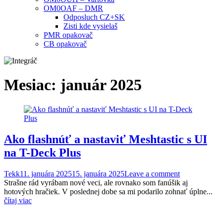
OM0OAF – DMR
Odposluch CZ+SK
Zisti kde vysielaš
PMR opakovač
CB opakovač
Mesiac:
január 2025
Ako flashnúť a nastaviť Meshtastic s UI
na T-Deck Plus
Tekk
11. januára 2025
15. januára 2025
Leave a comment
Strašne rád vyrábam nové veci, ale rovnako som fanúšik aj
hotových hračiek. V poslednej dobe sa mi podarilo zohnať úplne...
čítaj viac