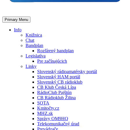
Primary Menu
Info
Knižnica
Chat
Bandplan
Rozšírený bandplan
Legislatíva
Pre začínajúcich
Linky
Slovenský rádioamatérsky portál
Slovenský HAM portál
Slovenský CB rádioklub
CB Klub Česká Lípa
RádioClub Pajštún
CB Rádioklub Žilina
SOTA
Kmitočty.cz
MHZ.sk
Správy OM9HQ
Telekomunikačný úrad
Prevádzače