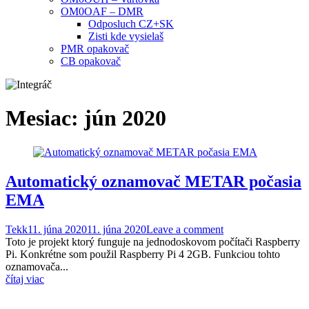
OM0OAF – DMR
Odposluch CZ+SK
Zisti kde vysielaš
PMR opakovač
CB opakovač
Mesiac:
jún 2020
Automatický oznamovač METAR počasia
EMA
Tekk
11. júna 2020
11. júna 2020
Leave a comment
Toto je projekt ktorý funguje na jednodoskovom počítači Raspberry
Pi. Konkrétne som použil Raspberry Pi 4 2GB. Funkciou tohto
oznamovača...
čítaj viac