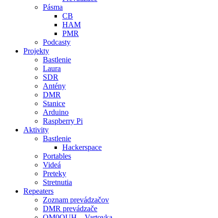
Pásma
CB
HAM
PMR
Podcasty
Projekty
Bastlenie
Laura
SDR
Antény
DMR
Stanice
Arduino
Raspberry Pi
Aktivity
Bastlenie
Hackerspace
Portables
Videá
Preteky
Stretnutia
Repeaters
Zoznam prevádzačov
DMR prevádzače
OM0OUH – Vartovka