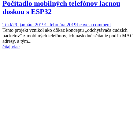
Počítadlo mobilných telefónov lacnou
doskou s ESP32
Tekk
29. januára 2019
1. februára 2019
Leave a comment
Tento projekt vznikol ako dôkaz konceptu „odchytávača cudzích
packetov“ z mobilných telefónov, ich následné sčítanie podľa MAC
adresy, a tým...
čítaj viac