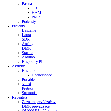
Pásma
CB
HAM
PMR
Podcasty
Projekty
Bastlenie
Laura
SDR
Antény
DMR
Stanice
Arduino
Raspberry Pi
Aktivity
Bastlenie
Hackerspace
Portables
Videá
Preteky
Stretnutia
Repeaters
Zoznam prevádzačov
DMR prevádzače
OM0OUH – Vartovka