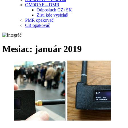
OM0OAF – DMR
Odposluch CZ+SK
Zisti kde vysielaš
PMR opakovač
CB opakovač
Mesiac:
január 2019