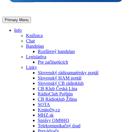
Primary Menu
Info
Knižnica
Chat
Bandplan
Rozšírený bandplan
Legislatíva
Pre začínajúcich
Linky
Slovenský rádioamatérsky portál
Slovenský HAM portál
Slovenský CB rádioklub
CB Klub Česká Lípa
RádioClub Pajštún
CB Rádioklub Žilina
SOTA
Kmitočty.cz
MHZ.sk
Správy OM9HQ
Telekomunikačný úrad
Prevádzače