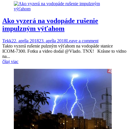
Ako vyzerá na vodopáde rušenie
impulzným výťahom
Tekk
22. apríla 2018
23. apríla 2018
Leave a comment
Takto vyzerá rušenie pulzným výťahom na vodopáde stanice
ICOM-7300. Fotku a video dodal @Vlado. TNX! Krásne to vidno
na...
čítaj viac