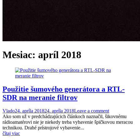
Mesiac:
apríl 2018
Použitie šumového generátora a RTL-
SDR na meranie filtrov
Vlado
24. apríla 2018
24. apríla 2018
Leave a comment
Ako som už v predchádzajúcich článkoch naznačil, šikovnému
rádioamatérovi nie je niekedy treba vybavenie špičkovou meracou
technikou. Drahé prístrojové vybavenie...
čítaj viac