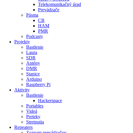
Telekomunikačný úrad
Prevádzače
Pásma
CB
HAM
PMR
Podcasty
Projekty
Bastlenie
Laura
SDR
Antény
DMR
Stanice
Arduino
Raspberry Pi
Aktivity
Bastlenie
Hackerspace
Portables
Videá
Preteky
Stretnutia
Repeaters
Zoznam prevádzačov