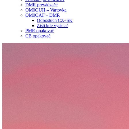
DMR prevádzače
OM0OUH – Vartovka
OM0OAF – DMR
Odposluch CZ+SK
Zisti kde vysielaš
PMR opakovač
CB opakovač