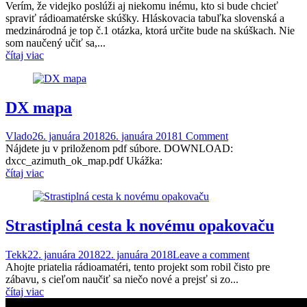
Verím, že videjko poslúži aj niekomu inému, kto si bude chcieť
spraviť rádioamatérske skúšky. Hláskovacia tabuľka slovenská a
medzinárodná je top č.1 otázka, ktorá určite bude na skúškach. Nie
som naučený učiť sa,...
čítaj viac
DX mapa
Vlado
26. januára 2018
26. januára 2018
1 Comment
Nájdete ju v priloženom pdf súbore. DOWNLOAD:
dxcc_azimuth_ok_map.pdf Ukážka:
čítaj viac
Strastiplná cesta k novému opakovaču
Tekk
22. januára 2018
22. januára 2018
Leave a comment
Ahojte priatelia rádioamatéri, tento projekt som robil čisto pre
zábavu, s cieľom naučiť sa niečo nové a prejsť si zo...
čítaj viac