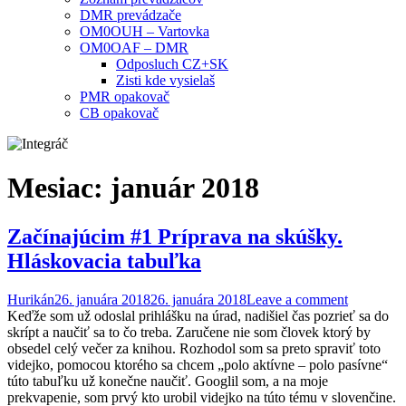
DMR prevádzače
OM0OUH – Vartovka
OM0OAF – DMR
Odposluch CZ+SK
Zisti kde vysielaš
PMR opakovač
CB opakovač
Mesiac:
január 2018
Začínajúcim #1 Príprava na skúšky.
Hláskovacia tabuľka
Hurikán
26. januára 2018
26. januára 2018
Leave a comment
Keďže som už odoslal prihlášku na úrad, nadišiel čas pozrieť sa do
skrípt a naučiť sa to čo treba. Zaručene nie som človek ktorý by
obsedel celý večer za knihou. Rozhodol som sa preto spraviť toto
videjko, pomocou ktorého sa chcem „polo aktívne – polo pasívne“
túto tabuľku už konečne naučiť. Googlil som, a na moje
prekvapenie, som prvý kto urobil videjko na túto tému v slovenčine.