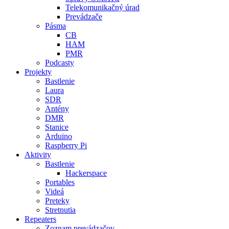
Telekomunikačný úrad
Prevádzače
Pásma
CB
HAM
PMR
Podcasty
Projekty
Bastlenie
Laura
SDR
Antény
DMR
Stanice
Arduino
Raspberry Pi
Aktivity
Bastlenie
Hackerspace
Portables
Videá
Preteky
Stretnutia
Repeaters
Zoznam prevádzačov