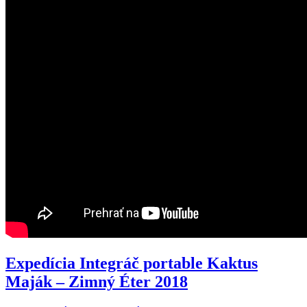
Expedícia Integráč portable Kaktus
Maják – Zimný Éter 2018