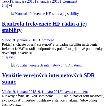
Tekk
19. januára 2018
19. januára 2018
1 Comment
čítaj viac
Kontrola frekvencie HF rádia a jej
stability
Vlado
19. januára 2018
1 Comment
Pokiaľ si chcete overiť správnosť a prípadne stabilitu nastavenia
frekvencie Vášho rádia, odporúčam, pokiaľ to príjmové podmienky
dovoľujú, naladiť si...
čítaj viac
Využitie verejných internetových SDR
staníc
Vlado
19. januára 2018
19. januára 2018
Leave a comment
Niekedy dávnejšie, keď som nemal SDR rádio, našiel som možnosť,
ako počúvať „miestne“ rozhlasové stanice v takmer ľubovoľnej
časti sveta....